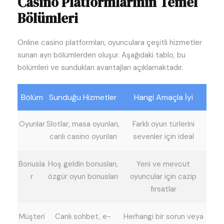
Casino Platformlarının Temel
Bölümleri
Online casino platformları, oyunculara çeşitli hizmetler
sunan ayrı bölümlerden oluşur. Aşağıdaki tablo, bu
bölümleri ve sundukları avantajları açıklamaktadır.
Bölüm
Sunduğu Hizmetler
Hangi Amaçla İyi
Oyunlar
Slotlar, masa oyunları,
Farklı oyun türlerini
canlı casino oyunları
sevenler için ideal
Bonusla
Hoş geldin bonusları,
Yeni ve mevcut
r
özgür oyun bonusları
oyuncular için cazip
fırsatlar
Müşteri
Canlı sohbet, e-
Herhangi bir sorun veya