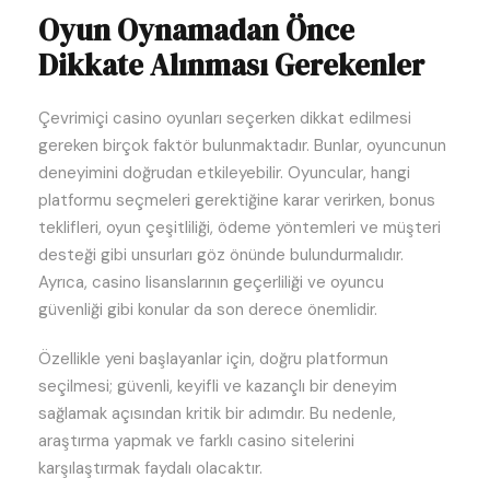
Oyun Oynamadan Önce
Dikkate Alınması Gerekenler
Çevrimiçi casino oyunları seçerken dikkat edilmesi
gereken birçok faktör bulunmaktadır. Bunlar, oyuncunun
deneyimini doğrudan etkileyebilir. Oyuncular, hangi
platformu seçmeleri gerektiğine karar verirken, bonus
teklifleri, oyun çeşitliliği, ödeme yöntemleri ve müşteri
desteği gibi unsurları göz önünde bulundurmalıdır.
Ayrıca, casino lisanslarının geçerliliği ve oyuncu
güvenliği gibi konular da son derece önemlidir.
Özellikle yeni başlayanlar için, doğru platformun
seçilmesi; güvenli, keyifli ve kazançlı bir deneyim
sağlamak açısından kritik bir adımdır. Bu nedenle,
araştırma yapmak ve farklı casino sitelerini
karşılaştırmak faydalı olacaktır.