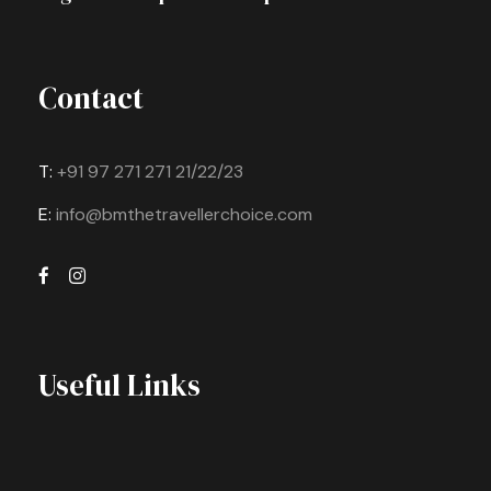
Contact
T:
+91 97 271 271 21/22/23
E:
info@bmthetravellerchoice.com
Useful Links