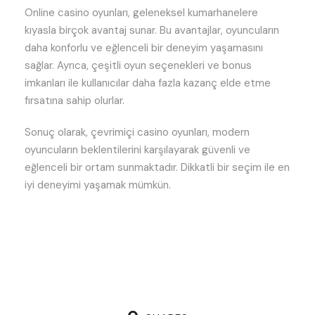
Online casino oyunları, geleneksel kumarhanelere
kıyasla birçok avantaj sunar. Bu avantajlar, oyuncuların
daha konforlu ve eğlenceli bir deneyim yaşamasını
sağlar. Ayrıca, çeşitli oyun seçenekleri ve bonus
imkanları ile kullanıcılar daha fazla kazanç elde etme
fırsatına sahip olurlar.
Sonuç olarak, çevrimiçi casino oyunları, modern
oyuncuların beklentilerini karşılayarak güvenli ve
eğlenceli bir ortam sunmaktadır. Dikkatli bir seçim ile en
iyi deneyimi yaşamak mümkün.