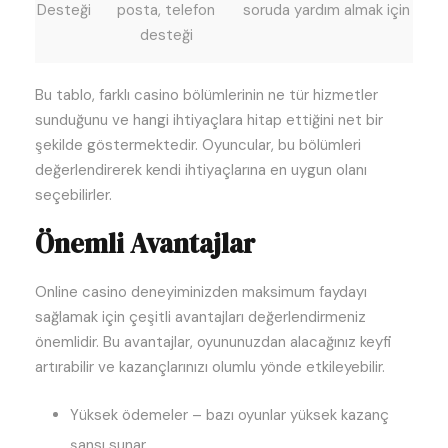
Desteği
posta, telefon
soruda yardım almak için
desteği
Bu tablo, farklı casino bölümlerinin ne tür hizmetler
sunduğunu ve hangi ihtiyaçlara hitap ettiğini net bir
şekilde göstermektedir. Oyuncular, bu bölümleri
değerlendirerek kendi ihtiyaçlarına en uygun olanı
seçebilirler.
Önemli Avantajlar
Online casino deneyiminizden maksimum faydayı
sağlamak için çeşitli avantajları değerlendirmeniz
önemlidir. Bu avantajlar, oyununuzdan alacağınız keyfi
artırabilir ve kazançlarınızı olumlu yönde etkileyebilir.
Yüksek ödemeler – bazı oyunlar yüksek kazanç
şansı sunar.