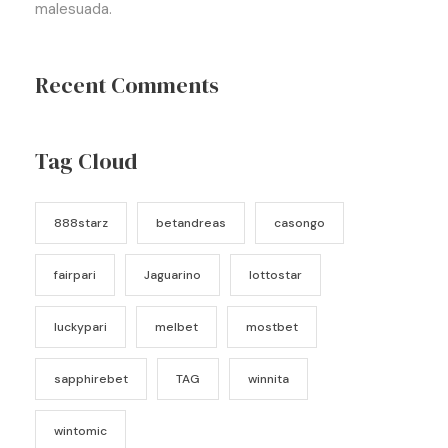
malesuada.
Recent Comments
Tag Cloud
888starz
betandreas
casongo
fairpari
Jaguarino
lottostar
luckypari
melbet
mostbet
sapphirebet
TAG
winnita
wintomic