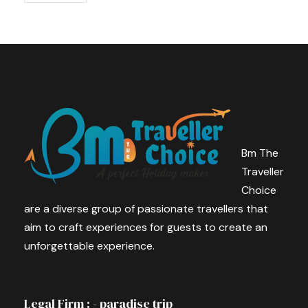
Bm The
Traveller
Choice
are a diverse group of passionate travellers that
aim to craft experiences for guests to create an
unforgettable experience.
Legal Firm : - paradise trip