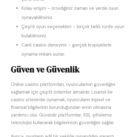
Kolay erişim – istediğiniz zaman ve yerde oyun
oynayabilirsiniz.
Çeşitli oyun seçenekleri – birçok farklı türde oyun
bulabilirsiniz.
Canlı casino deneyimi – gerçek krupiyelerle
oynama imkanı sunar.
Güven ve Güvenlik
Online casino platformları, oyuncularının güvenliğini
sağlamak için çeşitli önlemler almalıdır. Lisanslı bir
casino sitesinde oynamak, oyuncuların kişisel ve
finansal bilgilerinin korunduğundan emin olmasına
yardımcı olur. Güvenilir platformlar, SSL şifreleme
teknolojisi kullanarak bilgilerinizin güvenliğini sağlar.
Ayrıca, oyunların adil bir şekilde oynandığını garanti