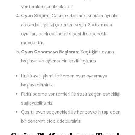
yöntemleri sunulmaktadır.
Oyun Seçimi:
Casino sitesinde sunulan oyunlar
arasından ilginizi çekenleri seçin. Slots, masa
oyunları, canlı casino gibi çeşitli seçenekler
mevcuttur.
Oyun Oynamaya Başlama:
Seçtiğiniz oyuna
başlayın ve eğlencenin keyfini çıkarın.
Hızlı kayıt işlemi ile hemen oyun oynamaya
başlayabilirsiniz.
Farklı ödeme yöntemleri ile sözü geçen esnekliği
sağlayabilirsiniz.
Çeşitli oyun seçenekleri ile her zevke hitap eden
bir deneyim elde edebilirsiniz.