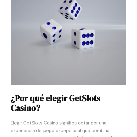
¿Por qué elegir GetSlots
Casino?
Elegir GetSlots Casino significa optar por una
experiencia de juego excepcional que combina