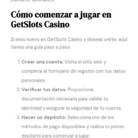
Cómo comenzar a jugar en
GetSlots Casino
Si eres nuevo en GetSlots Casino y deseas unirte, aquí
tienes una guía paso a paso:
Crear una cuenta:
Visita el sitio web y
completa el formulario de registro con tus datos
personales.
Verificar tus datos:
Proporciona
documentación necesaria para validar tu
identidad y asegurar la seguridad de tu cuenta.
Hacer un depósito:
Selecciona uno de los
métodos de pago disponibles y realiza tu primer
depósito para comenzar a jugar.