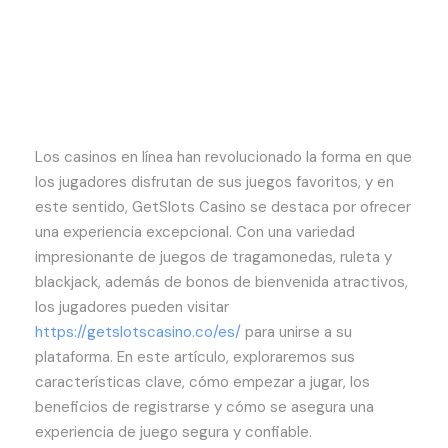
Los casinos en línea han revolucionado la forma en que
los jugadores disfrutan de sus juegos favoritos, y en
este sentido, GetSlots Casino se destaca por ofrecer
una experiencia excepcional. Con una variedad
impresionante de juegos de tragamonedas, ruleta y
blackjack, además de bonos de bienvenida atractivos,
los jugadores pueden visitar
https://getslotscasino.co/es/
para unirse a su
plataforma. En este artículo, exploraremos sus
características clave, cómo empezar a jugar, los
beneficios de registrarse y cómo se asegura una
experiencia de juego segura y confiable.