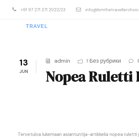
+91 97 271 271 21/22/23
info@bmthetravellerchoi
13
admin
! Без рубрики
Nopea Ruletti 
JUN
Tervetuloa lukemaan asiantuntija-artikkelia nopea rulett