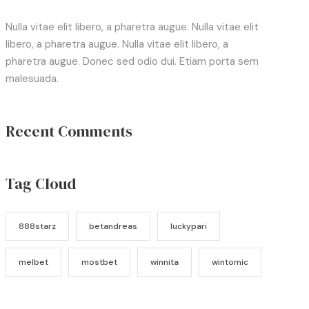
Nulla vitae elit libero, a pharetra augue. Nulla vitae elit
libero, a pharetra augue. Nulla vitae elit libero, a
pharetra augue. Donec sed odio dui. Etiam porta sem
malesuada.
Recent Comments
Tag Cloud
888starz
betandreas
luckypari
melbet
mostbet
winnita
wintomic