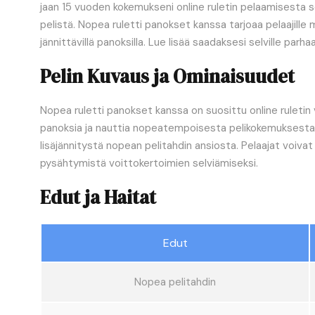
jaan 15 vuoden kokemukseni online ruletin pelaamisesta se
pelistä. Nopea ruletti panokset kanssa tarjoaa pelaajille
jännittävillä panoksilla. Lue lisää saadaksesi selville pa
Pelin Kuvaus ja Ominaisuudet
Nopea ruletti panokset kanssa on suosittu online ruletin 
panoksia ja nauttia nopeatempoisesta pelikokemuksesta. 
lisäjännitystä nopean pelitahdin ansiosta. Pelaajat voivat
pysähtymistä voittokertoimien selviämiseksi.
Edut ja Haitat
Edut
Nopea pelitahdin