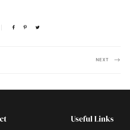
NEXT
ct
Useful Links