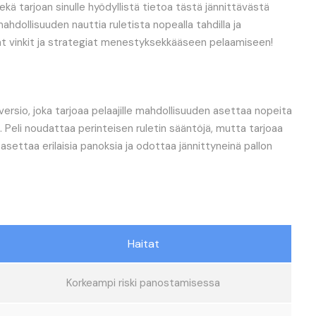
kä tarjoan sinulle hyödyllistä tietoa tästä jännittävästä
 mahdollisuuden nauttia
ruletista nopealla tahdilla ja
rhaat vinkit ja strategiat menestyksekkääseen pelaamiseen!
versio, joka tarjoaa pelaajille mahdollisuuden asettaa nopeita
Peli noudattaa perinteisen ruletin sääntöjä, mutta tarjoaa
 asettaa erilaisia panoksia ja odottaa jännittyneinä pallon
Haitat
Korkeampi riski panostamisessa