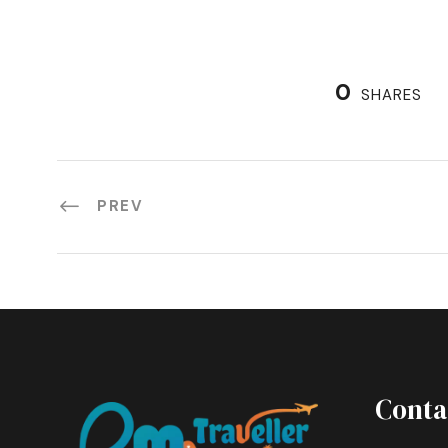
0
SHARES
PREV
Conta