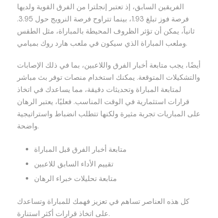
الفريقين السابق، إذ تعتبر إنجلترا من الفرق القوية ولديها
فرصة فوز تبلغ 1.93، بينما تتراوح فرصة النرويج حول 3.95.
ثانياً، يمكن أن تؤثر الظروف المحيطة بالمباراة، مثل الطقس
وملعب المباراة الذي سيكون في ملعب هارد روك بميامي.
أيضًا، يجب متابعة أخبار الفرق واللاعبين، بما في ذلك الإصابات
والتشكيلات المتوقعة. يمكنك استخدام منصات توفر بث مباشر
لمتابعة المباراة وتحديثات دقيقة، مما يساعدك في اتخاذ
قرارات استثمارية في الوقت المناسب. فعليًا، يعتبر الرهان
على المباريات تجربة مثيرة ولكنها تتطلب انضباط واستراتيجية
واضحة.
متابعة أخبار الفرق قبل المباراة
تقييم الأداء السابق للاعبين
متابعة تحليلات خبراء الرهان
كل هذه العناصر تساهم في تعزيز فهمك للمباراة وتساعدك
على اتخاذ قرارات أكثر استنارة.