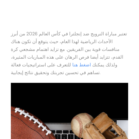
تعتبر مباراة النرويج ضد إنجلترا في كأس العالم 2026 من أبرز
الأحداث الرياضية لهذا العام، حيث يتوقع أن تكون هناك
منافسات قوية بين الفريقين. مع تزايد اهتمام مشجعي كرة
القدم، تتزايد أيضا فرص الرهان على هذه المباريات المثيرة،
ولذلك يمكنك
اضغط هنا
للتعرف على استراتيجيات فعالة
تساهم في تحسين تجربتك وتحقيق نتائج إيجابية.