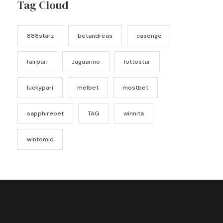
Tag Cloud
888starz
betandreas
casongo
fairpari
Jaguarino
lottostar
luckypari
melbet
mostbet
sapphirebet
TAG
winnita
wintomic