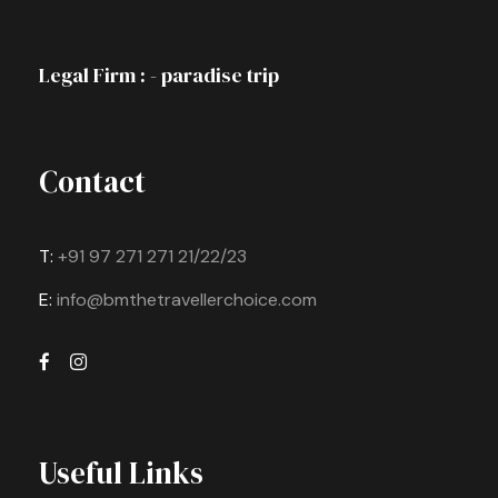
Legal Firm : - paradise trip
Contact
T:
+91 97 271 271 21/22/23
E:
info@bmthetravellerchoice.com
Useful Links