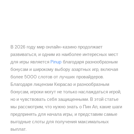
В 2026 году мир онлайн-казино продолжает
развиваться, и одним из наиболее интересных мест
для игры является
Pinup
благодаря разнообразным
бонусам и широкому выбору азартных игр, включая
более 5000 слотов от лучших провайдеров.
Благодаря лицензии Кюрасао и разнообразным
бонусам, игроки могут не только наслаждаться игрой,
но и чувствовать себя защищенными. В этой статье
мы рассмотрим, что нужно знать о Пин Ап, какие шаги
предпринять для начала игры, и представим самые
выгодные слоты для получения максимальных
выплат.