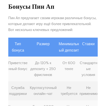
Бонусы Пин Ап
Пин Ап предлагает своим игрокам различные бонусы,
которые делают игру ещё более привлекательной.
Вот несколько ключевых предложений:
Тип
Размер
Минимальн
Ставки
бонуса
ый депозит
Приветстве
До 120% к
От 600
Стандартн
нный бонус
депозиту + 250
тенге
ые
фриспинов
условия
Служба
Круглосуточный
Не
Не
поддержки
онлайн-чат
требуется
применимо