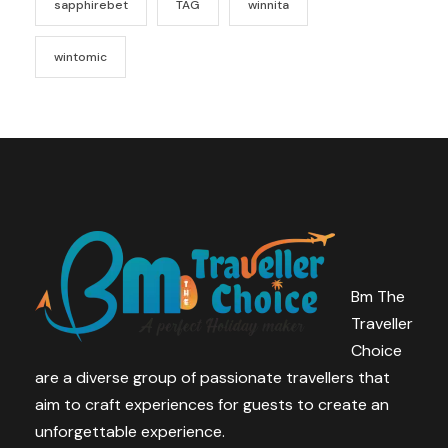
sapphirebet
TAG
winnita
wintomic
Bm The
Traveller
Choice
are a diverse group of passionate travellers that
aim to craft experiences for guests to create an
unforgettable experience.