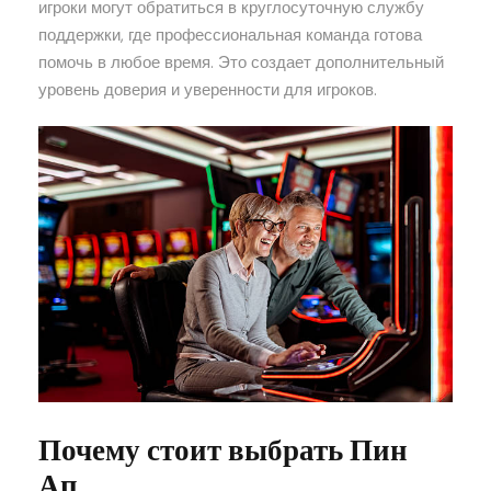
игроки могут обратиться в круглосуточную службу
поддержки, где профессиональная команда готова
помочь в любое время. Это создает дополнительный
уровень доверия и уверенности для игроков.
Почему стоит выбрать Пин
Ап