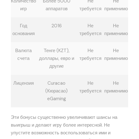
Количество
Более 5000
Не
Не
игр
аппаратов
требуется
применимо
Год
2016
Не
Не
основания
требуется
применимо
Валюта
Тенге (KZT),
Не
Не
счета
доллары, евро и
требуется
применимо
другие
Лицензия
Curacao
Не
Не
(Кюрасао)
требуется
применимо
eGaming
Эти бонусы существенно увеличивают шансы на
выигрыш и делают игру более интересной. Не
упустите возможность воспользоваться ими и