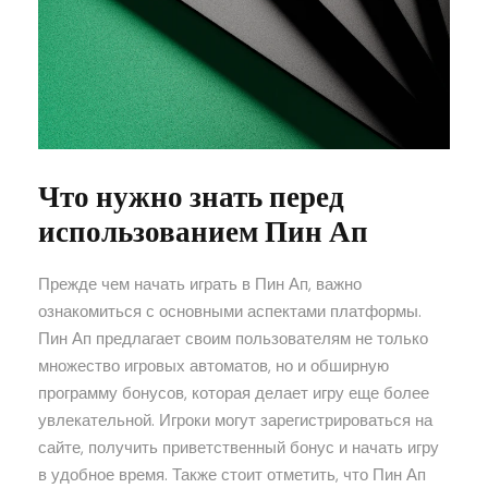
Что нужно знать перед
использованием Пин Ап
Прежде чем начать играть в Пин Ап, важно
ознакомиться с основными аспектами платформы.
Пин Ап предлагает своим пользователям не только
множество игровых автоматов, но и обширную
программу бонусов, которая делает игру еще более
увлекательной. Игроки могут зарегистрироваться на
сайте, получить приветственный бонус и начать игру
в удобное время. Также стоит отметить, что Пин Ап