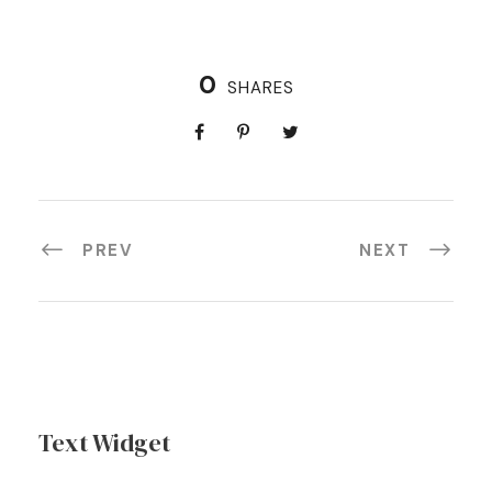
0
SHARES
PREV
NEXT
Text Widget