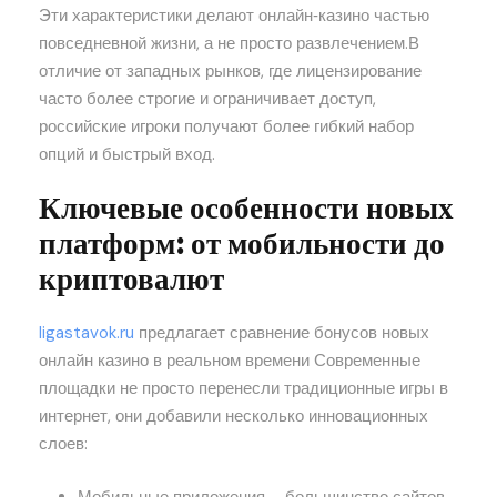
Эти характеристики делают онлайн‑казино частью
повседневной жизни, а не просто развлечением.В
отличие от западных рынков, где лицензирование
часто более строгие и ограничивает доступ,
российские игроки получают более гибкий набор
опций и быстрый вход.
Ключевые особенности новых
платформ: от мобильности до
криптовалют
ligastavok.ru
предлагает сравнение бонусов новых
онлайн казино в реальном времени Современные
площадки не просто перенесли традиционные игры в
интернет, они добавили несколько инновационных
слоев: