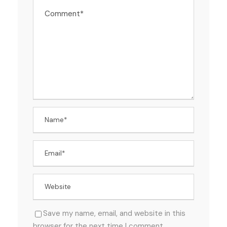
Save my name, email, and website in this
browser for the next time I comment.