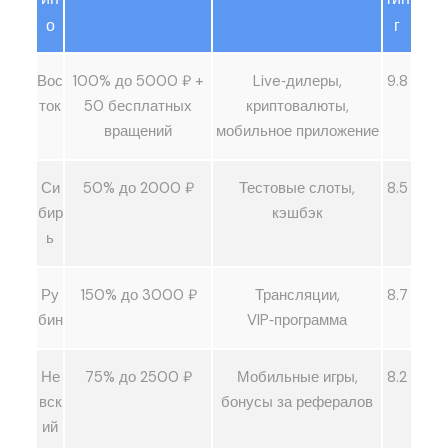
о
г
Вос
100% до 5000 ₽ +
Live‑дилеры,
9.8
ток
50 бесплатных
криптовалюты,
вращений
мобильное приложение
Си
50% до 2000 ₽
Тестовые слоты,
8.5
бир
кэшбэк
ь
Ру
150% до 3000 ₽
Трансляции,
8.7
бин
VIP‑программа
Не
75% до 2500 ₽
Мобильные игры,
8.2
вск
бонусы за рефералов
ий