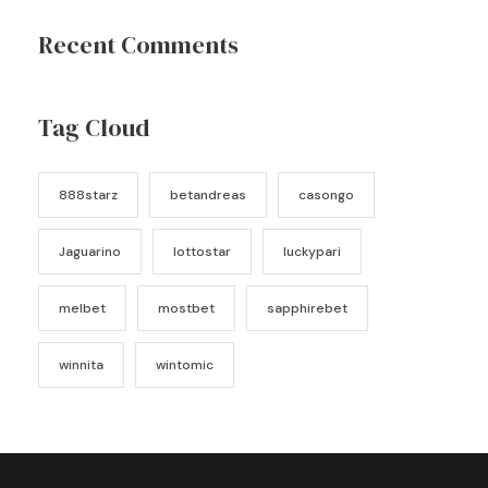
Recent Comments
Tag Cloud
888starz
betandreas
casongo
Jaguarino
lottostar
luckypari
melbet
mostbet
sapphirebet
winnita
wintomic