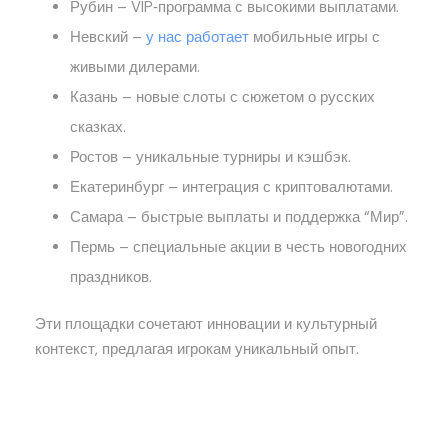
Рубин – VIP‑программа с высокими выплатами.
Невский –
у нас работает
мобильные игры с
живыми дилерами.
Казань – новые слоты с сюжетом о русских
сказках.
Ростов – уникальные турниры и кэшбэк.
Екатеринбург – интеграция с криптовалютами.
Самара – быстрые выплаты и поддержка “Мир”.
Пермь – специальные акции в честь новогодних
праздников.
Эти площадки сочетают инновации и культурный
контекст, предлагая игрокам уникальный опыт.