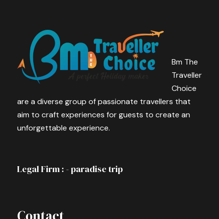
Bm The
Traveller
Choice
are a diverse group of passionate travellers that
aim to craft experiences for guests to create an
unforgettable experience.
Legal Firm : - paradise trip
Contact