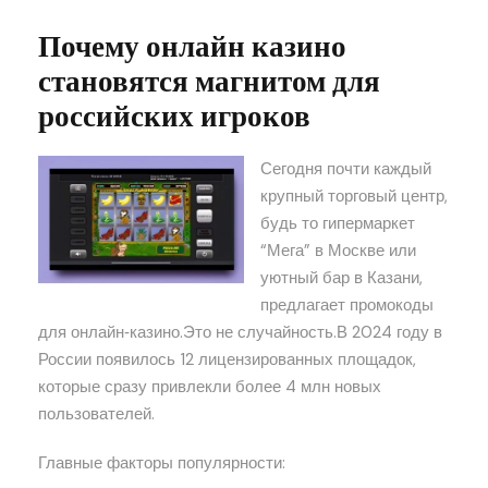
Почему онлайн казино
становятся магнитом для
российских игроков
Сегодня почти каждый
крупный торговый центр,
будь то гипермаркет
“Мега” в Москве или
уютный бар в Казани,
предлагает промокоды
для онлайн‑казино.Это не случайность.В 2024 году в
России появилось 12 лицензированных площадок,
которые сразу привлекли более 4 млн новых
пользователей.
Главные факторы популярности: