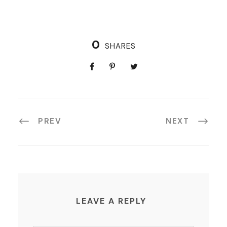
0
SHARES
PREV
NEXT
LEAVE A REPLY