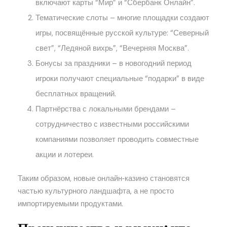
включают карты “Мир” и “Сбербанк Онлайн”.
Тематические слоты – многие площадки создают
игры, посвящённые русской культуре: “Северный
свет”, “Ледяной вихрь”, “Вечерняя Москва”.
Бонусы за праздники – в новогодний период
игроки получают специальные “подарки” в виде
бесплатных вращений.
Партнёрства с локальными брендами –
сотрудничество с известными российскими
компаниями позволяет проводить совместные
акции и лотереи.
Таким образом, новые онлайн‑казино становятся
частью культурного ландшафта, а не просто
импортируемыми продуктами.