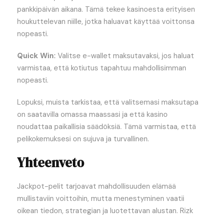
pankkipäivän aikana. Tämä tekee kasinoesta erityisen
houkuttelevan niille, jotka haluavat käyttää voittonsa
nopeasti.
Quick Win:
Valitse e-wallet maksutavaksi, jos haluat
varmistaa, että kotiutus tapahtuu mahdollisimman
nopeasti.
Lopuksi, muista tarkistaa, että valitsemasi maksutapa
on saatavilla omassa maassasi ja että kasino
noudattaa paikallisia säädöksiä. Tämä varmistaa, että
pelikokemuksesi on sujuva ja turvallinen.
Yhteenveto
Jackpot-pelit tarjoavat mahdollisuuden elämää
mullistaviin voittoihin, mutta menestyminen vaatii
oikean tiedon, strategian ja luotettavan alustan. Rizk