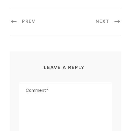
PREV
NEXT
LEAVE A REPLY