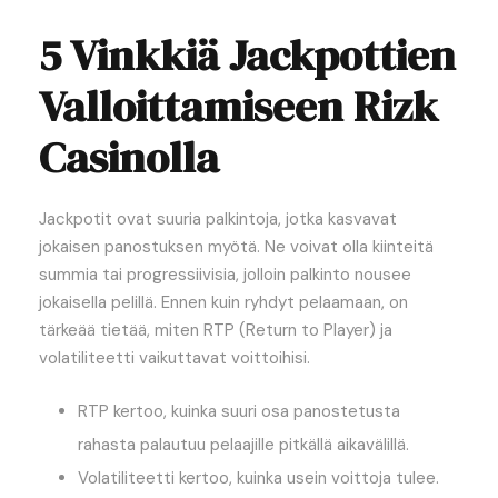
5 Vinkkiä Jackpottien
Valloittamiseen Rizk
Casinolla
Jackpotit ovat suuria palkintoja, jotka kasvavat
jokaisen panostuksen myötä. Ne voivat olla kiinteitä
summia tai progressiivisia, jolloin palkinto nousee
jokaisella pelillä. Ennen kuin ryhdyt pelaamaan, on
tärkeää tietää, miten RTP (Return to Player) ja
volatiliteetti vaikuttavat voittoihisi.
RTP kertoo, kuinka suuri osa panostetusta
rahasta palautuu pelaajille pitkällä aikavälillä.
Volatiliteetti kertoo, kuinka usein voittoja tulee.