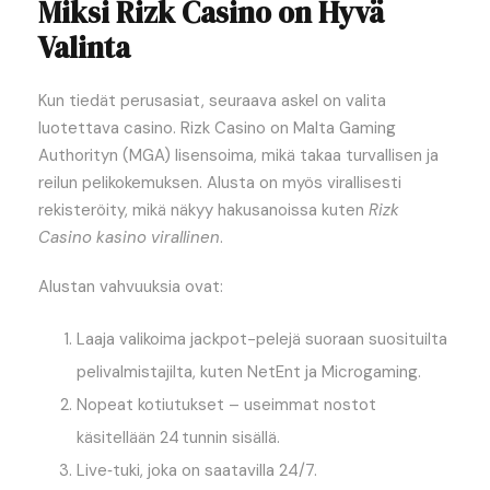
Miksi Rizk Casino on Hyvä
Valinta
Kun tiedät perusasiat, seuraava askel on valita
luotettava casino. Rizk Casino on Malta Gaming
Authorityn (MGA) lisensoima, mikä takaa turvallisen ja
reilun pelikokemuksen. Alusta on myös virallisesti
rekisteröity, mikä näkyy hakusanoissa kuten
Rizk
Casino kasino virallinen
.
Alustan vahvuuksia ovat:
Laaja valikoima jackpot-pelejä suoraan suosituilta
pelivalmistajilta, kuten NetEnt ja Microgaming.
Nopeat kotiutukset – useimmat nostot
käsitellään 24 tunnin sisällä.
Live‑tuki, joka on saatavilla 24/7.