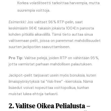
Korkea volatiliteetti tarkoittaa harvempia, mutta
suurempia voittoja.
Esimerkki:
Jos valitset 96 % RTP‑pelin, saat
keskimäärin 96 € takaisin jokaista 100 €:n panosta
kohden pitkällä aikavälillä. Tämä tieto auttaa sinua
valitsemaan pelit, joissa on paremmat mahdollisuudet
suurten jackpotien saavuttamiseen.
Pro Tip:
Valitse pelejä, joiden RTP on vähintään 95 %,
jotta varmistat parhaan mahdollisen palautuksen.
Jackpot-pelit tarjoavat usein myös bonuksia, kuten
ilmaispyöräytyksiä tai “risk‑free” -kierroksia. Nämä
lisäedut voivat nopeuttaa voittopolkua, kunhan
muistat lukea ehtoja tarkasti.
2. Valitse Oikea Pelialusta –