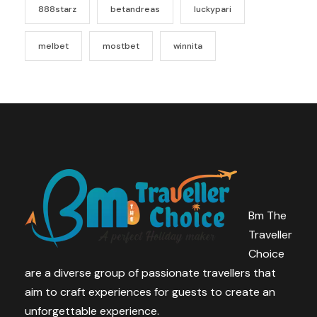
888starz
betandreas
luckypari
melbet
mostbet
winnita
Bm The
Traveller
Choice
are a diverse group of passionate travellers that
aim to craft experiences for guests to create an
unforgettable experience.