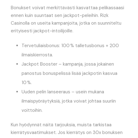
Bonukset voivat merkittävästi kasvattaa pelikassaasi
ennen kuin suuntaat sen jackpot-peleihin. Rizk
Casinolla on useita kampanjoita, jotka on suunniteltu
erityisesti jackpot-intoilijoille.
Tervetuliaisbonus: 100 % talletusbonus + 200
ilmaiskierrosta.
Jackpot Booster – kampanja, jossa jokainen
panostus bonuspelissä lisää jackpotin kasvua
10 %.
Uuden pelin lanseeraus – usein mukana
ilmaispyöräytyksiä, jotka voivat johtaa suuriin
voittoihin.
Kun hyödynnät näitä tarjouksia, muista tarkistaa
kierrätysvaatimukset. Jos kierrätys on 30x bonuksen