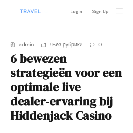
Login
Sign Up
admin
! Без рубрики
0
6 bewezen
strategieën voor een
optimale live
dealer‑ervaring bij
Hiddenjack Casino