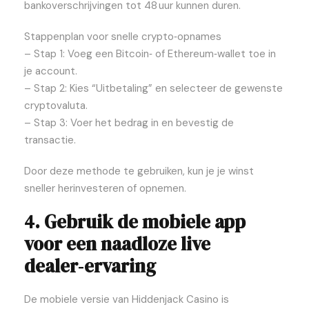
bankoverschrijvingen tot 48 uur kunnen duren.
Stappenplan voor snelle crypto‑opnames
– Stap 1: Voeg een Bitcoin‑ of Ethereum‑wallet toe in
je account.
– Stap 2: Kies “Uitbetaling” en selecteer de gewenste
cryptovaluta.
– Stap 3: Voer het bedrag in en bevestig de
transactie.
Door deze methode te gebruiken, kun je je winst
sneller herinvesteren of opnemen.
4. Gebruik de mobiele app
voor een naadloze live
dealer‑ervaring
De mobiele versie van Hiddenjack Casino is