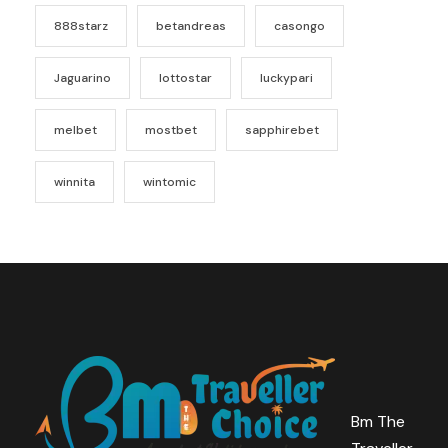
888starz
betandreas
casongo
Jaguarino
lottostar
luckypari
melbet
mostbet
sapphirebet
winnita
wintomic
Bm The