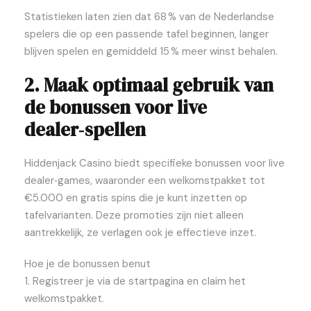
Statistieken laten zien dat 68 % van de Nederlandse
spelers die op een passende tafel beginnen, langer
blijven spelen en gemiddeld 15 % meer winst behalen.
2. Maak optimaal gebruik van
de bonussen voor live
dealer‑spellen
Hiddenjack Casino biedt specifieke bonussen voor live
dealer‑games, waaronder een welkomstpakket tot
€5.000 en gratis spins die je kunt inzetten op
tafelvarianten. Deze promoties zijn niet alleen
aantrekkelijk, ze verlagen ook je effectieve inzet.
Hoe je de bonussen benut
1. Registreer je via de startpagina en claim het
welkomstpakket.