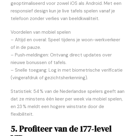
geoptimaliseerd voor zowel iOS als Android. Met een
responsief design kun je live tafels spelen vanaf je
telefoon zonder verlies van beeldkwaliteit.
Voordelen van mobiel spelen
– Altijd en overal: Speel tijdens je woon-werkverkeer
of in de pauze.
– Push‑meldingen: Ontvang direct updates over
nieuwe bonussen of tafels.
– Snelle toegang: Log in met biometrische verificatie
(vingerafdruk of gezichtsherkenning).
Statistiek: 54 % van de Nederlandse spelers geeft aan
dat ze minstens één keer per week via mobiel spelen,
en 23 % meldt een hogere winstrate door de
flexibiliteit.
5. Profiteer van de 177‑level