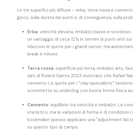
Le tre superfici più diffuse – erba, terra rossa e cement
gioco, sulla durata dei punti e, di conseguenza, sulla proba
Erba
: velocità elevata, rimbalzo basso e scivoloso.
un vantaggio di circa 12 % in termini di punti vinti su
riducono le quote per i grandi server, ma aumentano q
break è minore.
Terra rossa
: superficie più lenta, rimbalzo alto, f
dati di Roland Garros 2023 mostrano che Rafael Nadal
cemento. Le quote per i “clay‑specialists” tendono a
scommette su underdog con buona forma fisica a
Cemento
: equilibrio tra velocità e rimbalzo. La con
statistico, ma le variazioni di forma e di condizioni 
bookmaker spesso applicano una “adjustment factor
su questo tipo di campo.