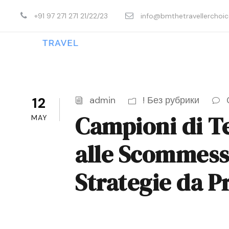
+91 97 271 271 21/22/23
info@bmthetravellerchoi
12
admin
! Без рубрики
Campioni di Te
MAY
alle Scommess
Strategie da P