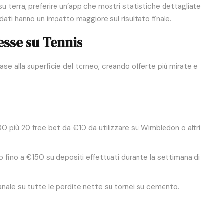
su terra, preferire un’app che mostri statistiche dettagliate
 dati hanno un impatto maggiore sul risultato finale.
esse su Tennis
base alla superficie del torneo, creando offerte più mirate e
00 più 20 free bet da €10 da utilizzare su Wimbledon o altri
so fino a €150 su depositi effettuati durante la settimana di
anale su tutte le perdite nette su tornei su cemento.