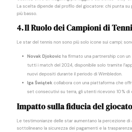
La scelta dipende dal profilo del giocatore: chi punta su 
più basso.
4. Il Ruolo dei Campioni di Tenn
Le star del tennis non sono più solo icone sui campi; sono
Novak Djokovic
ha firmato una partnership con un
tutti i match del 2024, disponibile solo tramite l’
nuovi depositi durante il periodo di Wimbledon.
Iga Świątek
collabora con una piattaforma che offre
set consecutivi su terra, gli utenti ricevono 10 % di 
Impatto sulla fiducia del giocat
Le testimonianze delle star aumentano la percezione di af
sottolineano la sicurezza dei pagamenti e la trasparenza