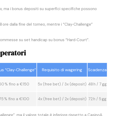
 5x, ma i bonus depositi su superfici specifiche possono
 ore dalla fine del torneo, mentre i “Clay‑Challenge”
 scommesse su set handicap su bonus “Hard‑Court”.
operatori
us “Clay‑Challenge”
Requisito di wagering
Scadenza
50 % fino a €150
5x (free bet) / 3x (deposit)
48 h / 7 gg
75 % fino a €100
4x (free bet) / 2x (deposit)
72 h / 5 gg
llenge”, ma il valore totale è inferiore rispetto a CasinoA.