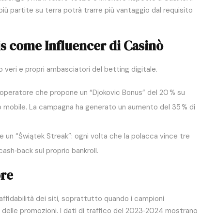
più partite su terra potrà trarre più vantaggio dal requisito
is come Influencer di Casinò
 veri e propri ambasciatori del betting digitale.
 operatore che propone un “Djokovic Bonus” del 20 % su
app mobile. La campagna ha generato un aumento del 35 % di
 un “Świątek Streak”: ogni volta che la polacca vince tre
cash‑back sul proprio bankroll.
ore
fidabilità dei siti, soprattutto quando i campioni
 delle promozioni. I dati di traffico del 2023‑2024 mostrano