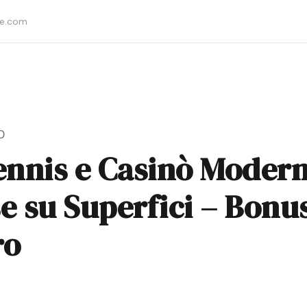
ce.com
0
nnis e Casinò Moderni
e su Superfici – Bonu
ro