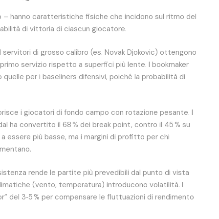
o – hanno caratteristiche fisiche che incidono sul ritmo del
bilità di vittoria di ciascun giocatore.
 I servitori di grosso calibro (es. Novak Djokovic) ottengono
l primo servizio rispetto a superfici più lente. I bookmaker
uelle per i baseliners difensivi, poiché la probabilità di
avorisce i giocatori di fondo campo con rotazione pesante. I
 ha convertito il 68 % dei break point, contro il 45 % su
 essere più basse, ma i margini di profitto per chi
umentano.
sistenza rende le partite più prevedibili dal punto di vista
climatiche (vento, temperatura) introducono volatilità. I
” del 3‑5 % per compensare le fluttuazioni di rendimento