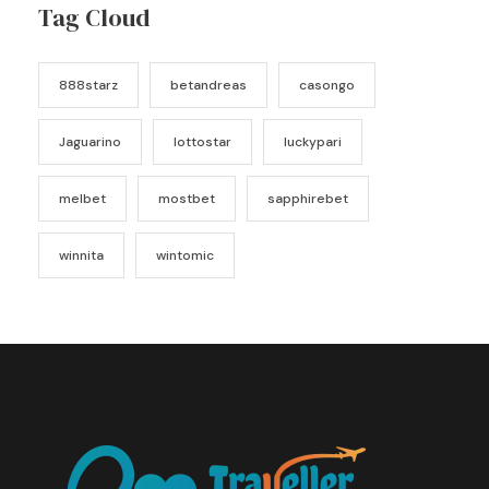
Tag Cloud
888starz
betandreas
casongo
Jaguarino
lottostar
luckypari
melbet
mostbet
sapphirebet
winnita
wintomic