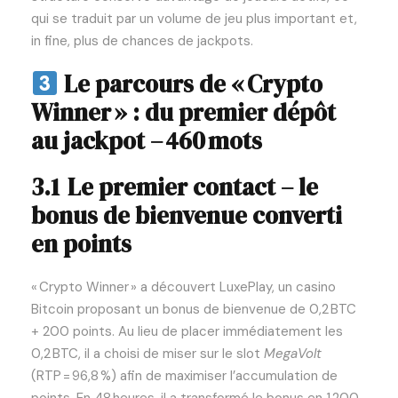
qui se traduit par un volume de jeu plus important et,
in fine, plus de chances de jackpots.
Le parcours de « Crypto
Winner » : du premier dépôt
au jackpot – 460 mots
3.1 Le premier contact – le
bonus de bienvenue converti
en points
« Crypto Winner » a découvert LuxePlay, un casino
Bitcoin proposant un bonus de bienvenue de 0,2 BTC
+ 200 points. Au lieu de placer immédiatement les
0,2 BTC, il a choisi de miser sur le slot
MegaVolt
(RTP = 96,8 %) afin de maximiser l’accumulation de