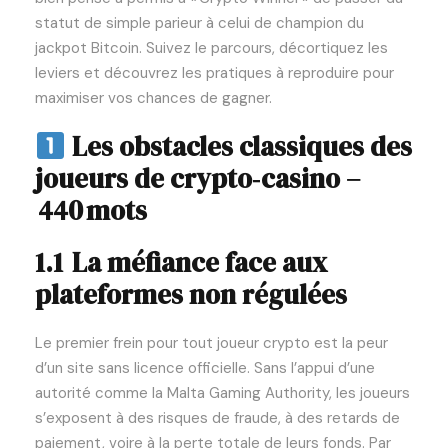
statut de simple parieur à celui de champion du
jackpot Bitcoin. Suivez le parcours, décortiquez les
leviers et découvrez les pratiques à reproduire pour
maximiser vos chances de gagner.
Les obstacles classiques des
joueurs de crypto‑casino –
440 mots
1.1 La méfiance face aux
plateformes non régulées
Le premier frein pour tout joueur crypto est la peur
d’un site sans licence officielle. Sans l’appui d’une
autorité comme la Malta Gaming Authority, les joueurs
s’exposent à des risques de fraude, à des retards de
paiement, voire à la perte totale de leurs fonds. Par