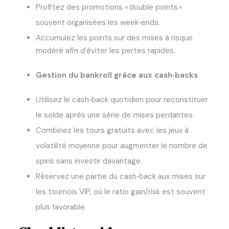
Profitez des promotions « double points »
souvent organisées les week‑ends.
Accumulez les points sur des mises à risque
modéré afin d’éviter les pertes rapides.
Gestion du bankroll grâce aux cash‑backs
Utilisez le cash‑back quotidien pour reconstituer
le solde après une série de mises perdantes.
Combinez les tours gratuits avec les jeux à
volatilité moyenne pour augmenter le nombre de
spins sans investir davantage.
Réservez une partie du cash‑back aux mises sur
les tournois VIP, où le ratio gain/risk est souvent
plus favorable.