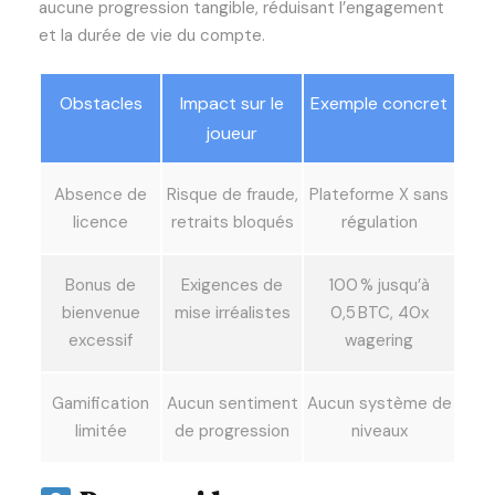
aucune progression tangible, réduisant l’engagement
et la durée de vie du compte.
Obstacles
Impact sur le
Exemple concret
joueur
Absence de
Risque de fraude,
Plateforme X sans
licence
retraits bloqués
régulation
Bonus de
Exigences de
100 % jusqu’à
bienvenue
mise irréalistes
0,5 BTC, 40x
excessif
wagering
Gamification
Aucun sentiment
Aucun système de
limitée
de progression
niveaux