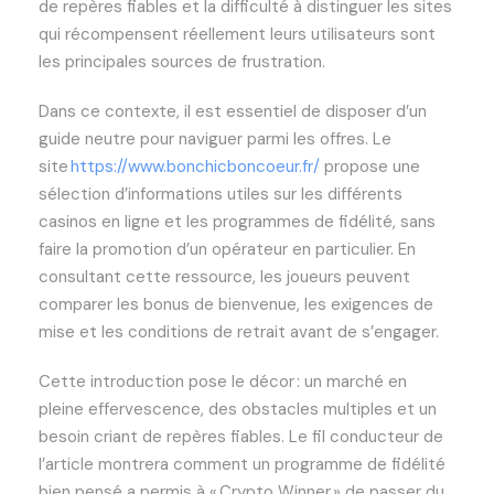
de repères fiables et la difficulté à distinguer les sites
qui récompensent réellement leurs utilisateurs sont
les principales sources de frustration.
Dans ce contexte, il est essentiel de disposer d’un
guide neutre pour naviguer parmi les offres. Le
site
https://www.bonchicboncoeur.fr/
propose une
sélection d’informations utiles sur les différents
casinos en ligne et les programmes de fidélité, sans
faire la promotion d’un opérateur en particulier. En
consultant cette ressource, les joueurs peuvent
comparer les bonus de bienvenue, les exigences de
mise et les conditions de retrait avant de s’engager.
Cette introduction pose le décor : un marché en
pleine effervescence, des obstacles multiples et un
besoin criant de repères fiables. Le fil conducteur de
l’article montrera comment un programme de fidélité
bien pensé a permis à « Crypto Winner » de passer du