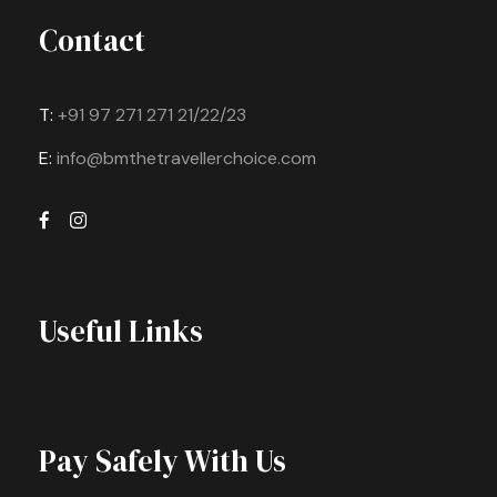
Contact
T:
+91 97 271 271 21/22/23
E:
info@bmthetravellerchoice.com
Useful Links
Pay Safely With Us