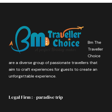
Bm The
Traveller
Choice
are a diverse group of passionate travellers that
aim to craft experiences for guests to create an
unforgettable experience.
Legal Firm : - paradise trip