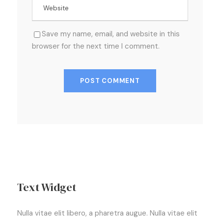
Save my name, email, and website in this
browser for the next time I comment.
Text Widget
Nulla vitae elit libero, a pharetra augue. Nulla vitae elit