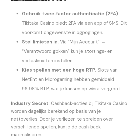
Gebruik twee‑factor authenticatie (2FA).
Tikitaka Casino biedt 2FA via een app of SMS. Dit
voorkomt ongewenste inlogpogingen.
Stel limieten in.
Via “Mijn Account” →
“Verantwoord gokken” kun je stortings‑ en
verlieslimieten instellen.
Kies spellen met een hoge RTP.
Slots van
NetEnt en Microgaming hebben gemiddeld
96‑98 % RTP, wat je kansen op winst vergroot.
Industry Secret:
Cashback‑acties bij Tikitaka Casino
worden dagelijks berekend op basis van je
nettoverlies. Door je verliezen te spreiden over
verschillende spellen, kun je de cash‑back
maximaliseren.