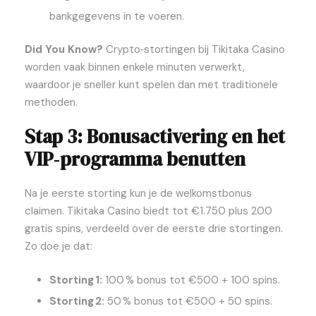
bankgegevens in te voeren.
Did You Know?
Crypto‑stortingen bij Tikitaka Casino
worden vaak binnen enkele minuten verwerkt,
waardoor je sneller kunt spelen dan met traditionele
methoden.
Stap 3: Bonusactivering en het
VIP‑programma benutten
Na je eerste storting kun je de welkomstbonus
claimen. Tikitaka Casino biedt tot €1.750 plus 200
gratis spins, verdeeld over de eerste drie stortingen.
Zo doe je dat:
Storting 1:
100 % bonus tot €500 + 100 spins.
Storting 2:
50 % bonus tot €500 + 50 spins.