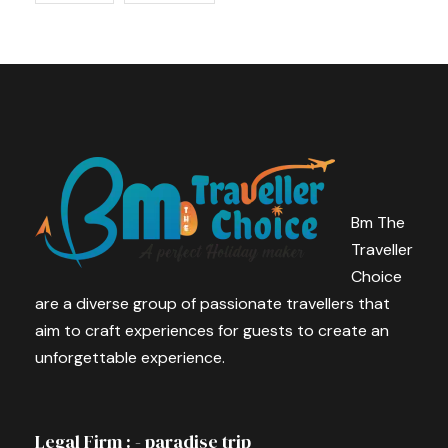
Bm The
Traveller
Choice
are a diverse group of passionate travellers that
aim to craft experiences for guests to create an
unforgettable experience.
Legal Firm : - paradise trip