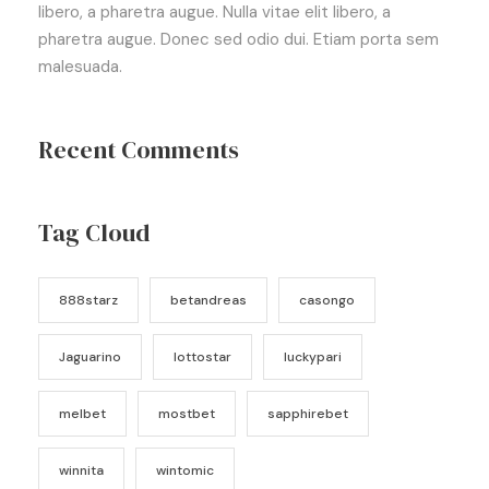
libero, a pharetra augue. Nulla vitae elit libero, a
pharetra augue. Donec sed odio dui. Etiam porta sem
malesuada.
Recent Comments
Tag Cloud
888starz
betandreas
casongo
Jaguarino
lottostar
luckypari
melbet
mostbet
sapphirebet
winnita
wintomic