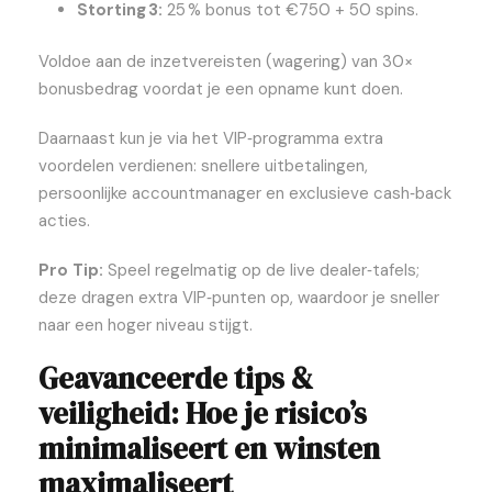
Storting 3:
25 % bonus tot €750 + 50 spins.
Voldoe aan de inzetvereisten (wagering) van 30×
bonusbedrag voordat je een opname kunt doen.
Daarnaast kun je via het VIP‑programma extra
voordelen verdienen: snellere uitbetalingen,
persoonlijke accountmanager en exclusieve cash‑back
acties.
Pro Tip:
Speel regelmatig op de live dealer‑tafels;
deze dragen extra VIP‑punten op, waardoor je sneller
naar een hoger niveau stijgt.
Geavanceerde tips &
veiligheid: Hoe je risico’s
minimaliseert en winsten
maximaliseert