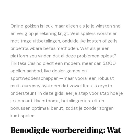
Online gokken is leuk, maar alleen als je je winsten snel
en veilig op je rekening krijgt. Veel spelers worstelen
met trage uitbetalingen, onduidelijke kosten of zelfs
onbetrouwbare betaalmethoden. Wat als je een
platform zou vinden dat al deze problemen oplost?
Tikitaka Casino biedt een modern, meer dan 5.000
spellen‑aanbod, live dealer‑games en
sportweddenschappen — maar vooral een robuust
multi‑currency systeem dat zowel fiat als crypto
ondersteunt. In deze gids leer je stap voor stap hoe je
je account klaarstoomt, betalingen instelt en
bonussen optimaal benut, zodat je zonder zorgen
kunt spelen.
Benodigde voorbereiding: Wat