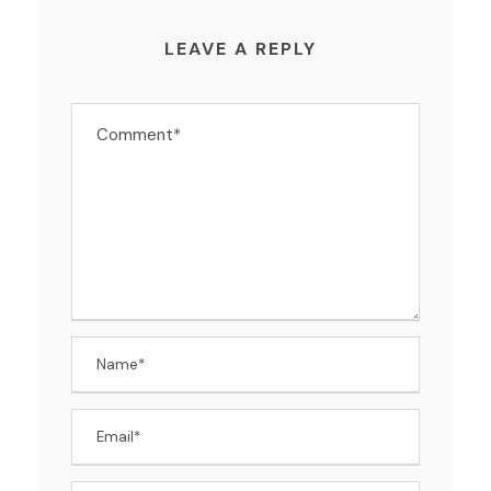
LEAVE A REPLY