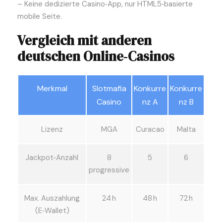
– Keine dedizierte Casino‑App, nur HTML5‑basierte
mobile Seite.
Vergleich mit anderen
deutschen Online‑Casinos
Merkmal
Slotmafia
Konkurre
Konkurre
Casino
nz A
nz B
Lizenz
MGA
Curacao
Malta
Jackpot‑Anzahl
8
5
6
progressive
Max. Auszahlung
24 h
48 h
72 h
(E‑Wallet)