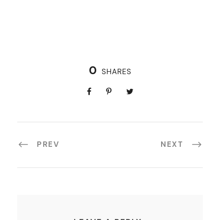
0
SHARES
PREV
NEXT