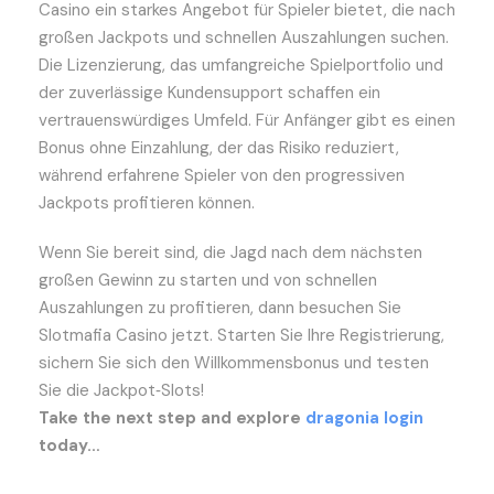
Casino ein starkes Angebot für Spieler bietet, die nach
großen Jackpots und schnellen Auszahlungen suchen.
Die Lizenzierung, das umfangreiche Spielportfolio und
der zuverlässige Kundensupport schaffen ein
vertrauenswürdiges Umfeld. Für Anfänger gibt es einen
Bonus ohne Einzahlung, der das Risiko reduziert,
während erfahrene Spieler von den progressiven
Jackpots profitieren können.
Wenn Sie bereit sind, die Jagd nach dem nächsten
großen Gewinn zu starten und von schnellen
Auszahlungen zu profitieren, dann besuchen Sie
Slotmafia Casino jetzt. Starten Sie Ihre Registrierung,
sichern Sie sich den Willkommensbonus und testen
Sie die Jackpot‑Slots!
Take the next step and explore
dragonia login
today…