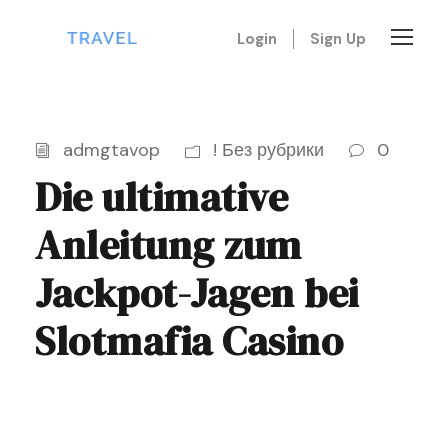
Login
Sign Up
admgtavop
! Без рубрики
0
Die ultimative
Anleitung zum
Jackpot-Jagen bei
Slotmafia Casino