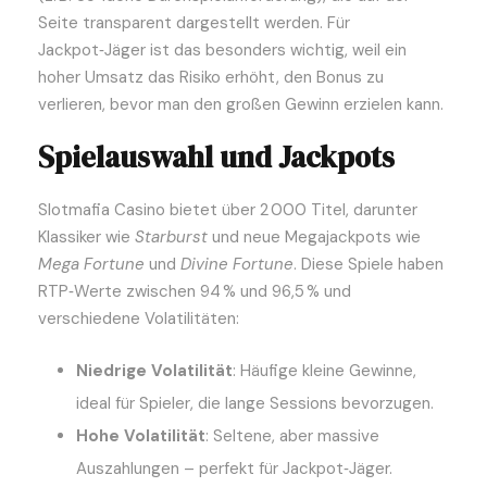
Seite transparent dargestellt werden. Für
Jackpot‑Jäger ist das besonders wichtig, weil ein
hoher Umsatz das Risiko erhöht, den Bonus zu
verlieren, bevor man den großen Gewinn erzielen kann.
Spielauswahl und Jackpots
Slotmafia Casino bietet über 2 000 Titel, darunter
Klassiker wie
Starburst
und neue Megajackpots wie
Mega Fortune
und
Divine Fortune
. Diese Spiele haben
RTP‑Werte zwischen 94 % und 96,5 % und
verschiedene Volatilitäten:
Niedrige Volatilität
: Häufige kleine Gewinne,
ideal für Spieler, die lange Sessions bevorzugen.
Hohe Volatilität
: Seltene, aber massive
Auszahlungen – perfekt für Jackpot‑Jäger.