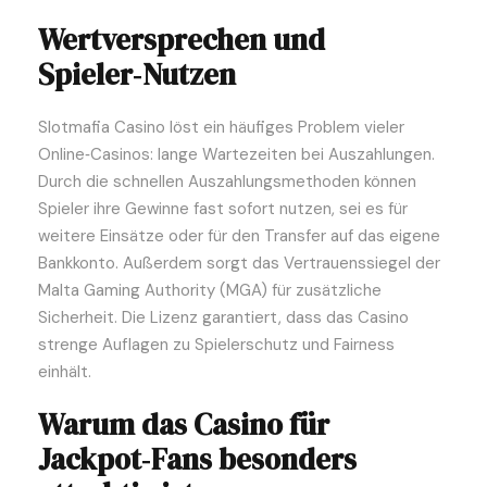
Wertversprechen und
Spieler‑Nutzen
Slotmafia Casino löst ein häufiges Problem vieler
Online‑Casinos: lange Wartezeiten bei Auszahlungen.
Durch die schnellen Auszahlungsmethoden können
Spieler ihre Gewinne fast sofort nutzen, sei es für
weitere Einsätze oder für den Transfer auf das eigene
Bankkonto. Außerdem sorgt das Vertrauenssiegel der
Malta Gaming Authority (MGA) für zusätzliche
Sicherheit. Die Lizenz garantiert, dass das Casino
strenge Auflagen zu Spielerschutz und Fairness
einhält.
Warum das Casino für
Jackpot‑Fans besonders