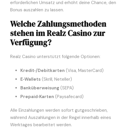
erforderlichen Umsatz und erhöht deine Chance, den
Bonus auszahlen zu lassen.
Welche Zahlungsmethoden
stehen im Realz Casino zur
Verfügung?
Realz Casino unterstützt folgende Optionen:
Kredit‑/Debitkarten
(Visa, MasterCard)
E‑Wallets
(Skrill, Neteller)
Banküberweisung
(SEPA)
Prepaid‑Karten
(Paysafecard)
Alle Einzahlungen werden sofort gutgeschrieben,
während Auszahlungen in der Regel innerhalb eines
Werktages bearbeitet werden.