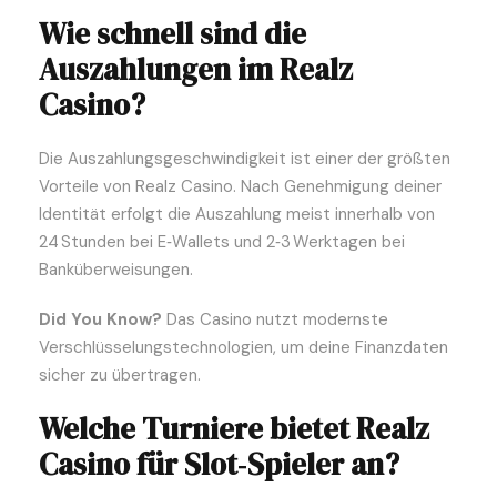
Wie schnell sind die
Auszahlungen im Realz
Casino?
Die Auszahlungsgeschwindigkeit ist einer der größten
Vorteile von Realz Casino. Nach Genehmigung deiner
Identität erfolgt die Auszahlung meist innerhalb von
24 Stunden bei E‑Wallets und 2‑3 Werktagen bei
Banküberweisungen.
Did You Know?
Das Casino nutzt modernste
Verschlüsselungstechnologien, um deine Finanzdaten
sicher zu übertragen.
Welche Turniere bietet Realz
Casino für Slot‑Spieler an?