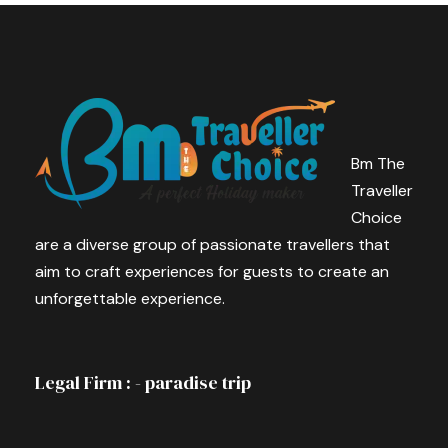
Bm The
Traveller
Choice
are a diverse group of passionate travellers that
aim to craft experiences for guests to create an
unforgettable experience.
Legal Firm : - paradise trip