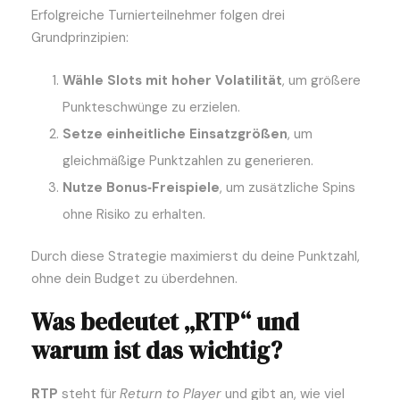
Erfolgreiche Turnierteilnehmer folgen drei
Grundprinzipien:
Wähle Slots mit hoher Volatilität
, um größere
Punkteschwünge zu erzielen.
Setze einheitliche Einsatzgrößen
, um
gleichmäßige Punktzahlen zu generieren.
Nutze Bonus‑Freispiele
, um zusätzliche Spins
ohne Risiko zu erhalten.
Durch diese Strategie maximierst du deine Punktzahl,
ohne dein Budget zu überdehnen.
Was bedeutet „RTP“ und
warum ist das wichtig?
RTP
steht für
Return to Player
und gibt an, wie viel