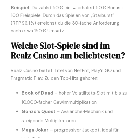
Beispiel:
Du zahlst 50 € ein → erhältst 50 € Bonus +
100 Freispiele. Durch das Spielen von „Starburst“
(RTP 96,1 %) erreichst du die 30‑fache Anforderung
nach etwa 150 € Umsatz.
Welche Slot‑Spiele sind im
Realz Casino am beliebtesten?
Realz Casino bietet Titel von NetEnt, Play’n GO und
Pragmatic Play. Zu den Top‑Hits gehören:
Book of Dead
– hoher Volatilitäts‑Slot mit bis zu
10.000‑facher Gewinnmultiplikation.
Gonzo’s Quest
– Avalanche‑Mechanik und
steigende Multiplikatoren.
Mega Joker
– progressiver Jackpot, ideal für