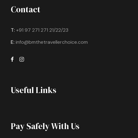
Contact
T:
+91 97 271 271 21/22/23
E:
info@bmthetravellerchoice.com
Useful Links
Pay Safely With Us