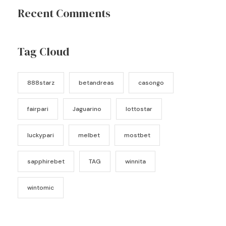
Recent Comments
Tag Cloud
888starz
betandreas
casongo
fairpari
Jaguarino
lottostar
luckypari
melbet
mostbet
sapphirebet
TAG
winnita
wintomic