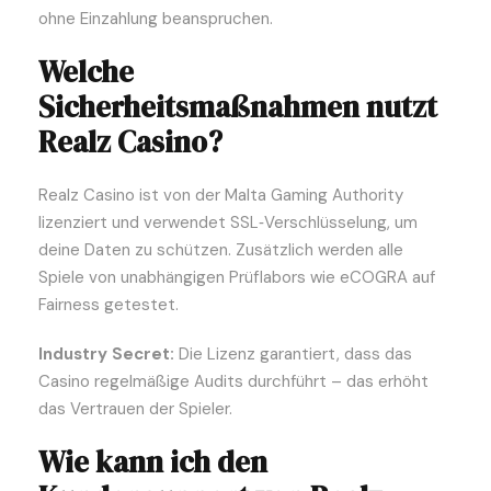
ohne Einzahlung beanspruchen.
Welche
Sicherheitsmaßnahmen nutzt
Realz Casino?
Realz Casino ist von der Malta Gaming Authority
lizenziert und verwendet SSL‑Verschlüsselung, um
deine Daten zu schützen. Zusätzlich werden alle
Spiele von unabhängigen Prüflabors wie eCOGRA auf
Fairness getestet.
Industry Secret:
Die Lizenz garantiert, dass das
Casino regelmäßige Audits durchführt – das erhöht
das Vertrauen der Spieler.
Wie kann ich den