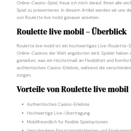
Online-Casino-Spiel, freue ich mich darauf, Ihnen alle w
Spiel zu präsentieren. In diesem Artikel werden wir uns d
von Roulette
live mobil genauer ansehen.
Roulette live mobil – Überblick
Roulette live mobil ist ein hochwertiges Live-Roulette-
Online-Casinos der Welt angeboten wird. Spieler haben di
genießen, was ein Höchstmaß an Flexibilität und Komfort
authentisches Casino-Erlebnis, während die verschieden
sorgen.
Vorteile von Roulette live mobil
Authentisches Casino-Erlebnis
Hochwertige Live-Übertragung
Mobilfreundlich für flexible Spieloptionen
Verschiedene Einsatzmöglichkeiten und Spielvarian