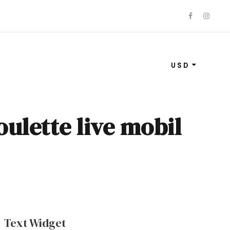
USD
ulette live mobil
Text Widget