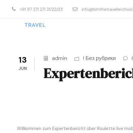
+91 97 271 271 21/22/23
info@bmthetravellerchoi
13
admin
! Без рубрики
Expertenberich
JUN
Willkommen zum Expertenbericht über Roulette live mobil