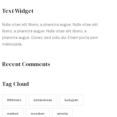
Text Widget
Nulla vitae elit libero, a pharetra augue. Nulla vitae elit
libero, a pharetra augue. Nulla vitae elit libero, a
pharetra augue. Donec sed odio dui. Etiam porta sem
malesuada.
Recent Comments
Tag Cloud
888starz
betandreas
luckypari
melbet
mostbet
winnita