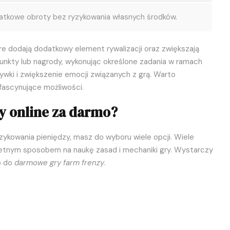
tkowe obroty bez ryzykowania własnych środków.
óre dodają dodatkowy element rywalizacji oraz zwiększają
nkty lub nagrody, wykonując określone zadania w ramach
ywki i zwiększenie emocji związanych z grą. Warto
 fascynujące możliwości.
y online za darmo?
zykowania pieniędzy, masz do wyboru wiele opcji. Wiele
wietnym sposobem na naukę zasad i mechaniki gry. Wystarczy
p do
darmowe gry farm frenzy
.