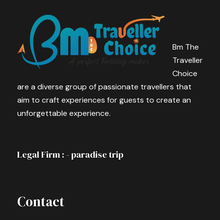
Bm The
Traveller
Choice
are a diverse group of passionate travellers that
aim to craft experiences for guests to create an
unforgettable experience.
Legal Firm : - paradise trip
Contact