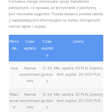
Fortunica oferuje różnorodne opcje transferów
pieniężnych, co sprawia, że korzystanie z platformy
jest niezwykle wygodne. Przedstawiamy poniżej tabelę
z najważniejszymi informacjami na temat dostępnych
metod wpłat i wypłat.
Meto
Czas
Czas
Limity
da
wpłaty
wypłat
y
Visa
Niemal
0-24
Min. wpłata: 20 PLN, Dzienny
natychmiast
godzin
limit wypłat: 20 000 PLN
owy
y
Mast
Niemal
0-24
Min. wpłata: 20 PLN, Dzienny
ercar
natychmiast
godzin
limit wypłat: 20 000 PLN
d
owy
y