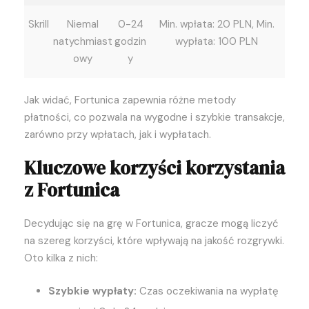
Skrill
Niemal
0-24
Min. wpłata: 20 PLN, Min.
natychmiast
godzin
wypłata: 100 PLN
owy
y
Jak widać, Fortunica zapewnia różne metody
płatności, co pozwala na wygodne i szybkie transakcje,
zarówno przy wpłatach, jak i wypłatach.
Kluczowe korzyści korzystania
z Fortunica
Decydując się na grę w Fortunica, gracze mogą liczyć
na szereg korzyści, które wpływają na jakość rozgrywki.
Oto kilka z nich:
Szybkie wypłaty:
Czas oczekiwania na wypłatę