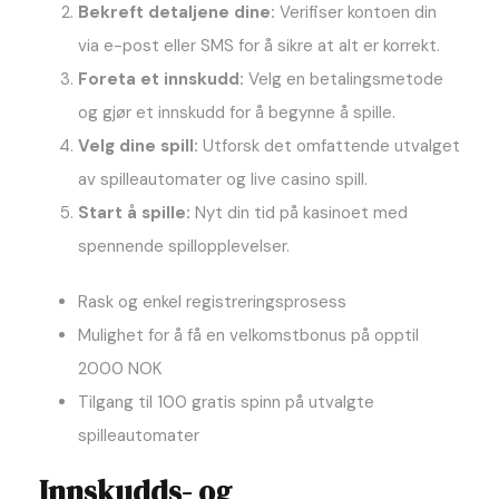
Bekreft detaljene dine:
Verifiser kontoen din
via e-post eller SMS for å sikre at alt er korrekt.
Foreta et innskudd:
Velg en betalingsmetode
og gjør et innskudd for å begynne å spille.
Velg dine spill:
Utforsk det omfattende utvalget
av spilleautomater og live casino spill.
Start å spille:
Nyt din tid på kasinoet med
spennende spillopplevelser.
Rask og enkel registreringsprosess
Mulighet for å få en velkomstbonus på opptil
2000 NOK
Tilgang til 100 gratis spinn på utvalgte
spilleautomater
Innskudds- og