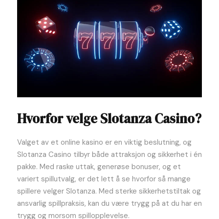
Hvorfor velge Slotanza Casino?
Valget av et online kasino er en viktig beslutning, og
Slotanza Casino tilbyr både attraksjon og sikkerhet i én
pakke. Med raske uttak, generøse bonuser, og et
variert spillutvalg, er det lett å se hvorfor så mange
spillere velger Slotanza. Med sterke sikkerhetstiltak og
ansvarlig spillpraksis, kan du være trygg på at du har en
trygg og morsom spillopplevelse.