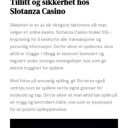
Tillitt og sikkerhet hos
Slotanza Casino
Sikkerhet er en av de viktigste faktorene når man
velger et online kasino. Slotanza Casino bruker SSL-
kryptering for å beskytte alle transaksjoner og
personlig informasjon. Dette sikrer at spillernes data
alltid er trygge. I tillegg er kasinoet lisensiert og
regulert under strenge retningslinjer, noe som gir
ekstra trygghet for spillere.
Med fokus på ansvarlig spilling, gir Slotanza også
verktøy som lar spillere sette egne grenser for
innskudd og tap. Dette sikrer at man alltid kan spille på
en trygg og kontrollert måte, noe som er essensielt
for en positiv spillopplevelse.