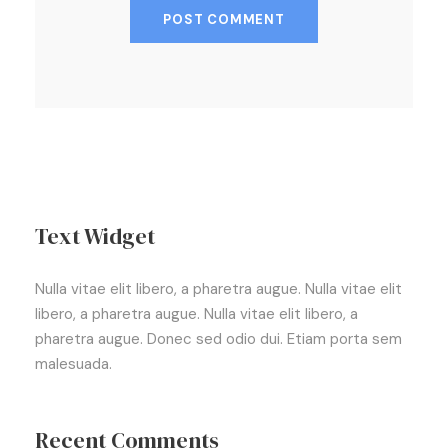
Text Widget
Nulla vitae elit libero, a pharetra augue. Nulla vitae elit
libero, a pharetra augue. Nulla vitae elit libero, a
pharetra augue. Donec sed odio dui. Etiam porta sem
malesuada.
Recent Comments