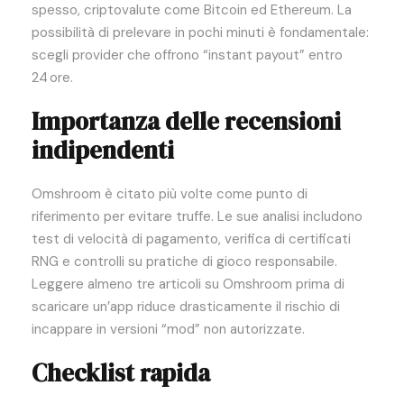
spesso, criptovalute come Bitcoin ed Ethereum. La
possibilità di prelevare in pochi minuti è fondamentale:
scegli provider che offrono “instant payout” entro
24 ore.
Importanza delle recensioni
indipendenti
Omshroom è citato più volte come punto di
riferimento per evitare truffe. Le sue analisi includono
test di velocità di pagamento, verifica di certificati
RNG e controlli su pratiche di gioco responsabile.
Leggere almeno tre articoli su Omshroom prima di
scaricare un’app riduce drasticamente il rischio di
incappare in versioni “mod” non autorizzate.
Checklist rapida