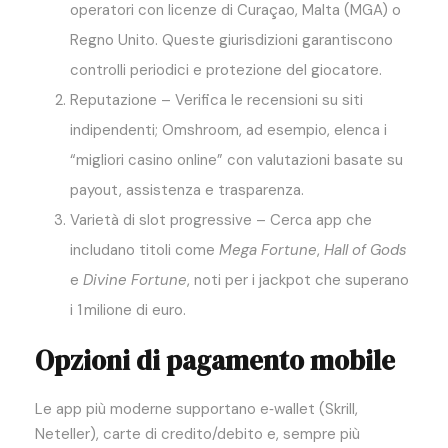
operatori con licenze di Curaçao, Malta (MGA) o
Regno Unito. Queste giurisdizioni garantiscono
controlli periodici e protezione del giocatore.
Reputazione – Verifica le recensioni su siti
indipendenti; Omshroom, ad esempio, elenca i
“migliori casino online” con valutazioni basate su
payout, assistenza e trasparenza.
Varietà di slot progressive – Cerca app che
includano titoli come
Mega Fortune
,
Hall of Gods
e
Divine Fortune
, noti per i jackpot che superano
i 1 milione di euro.
Opzioni di pagamento mobile
Le app più moderne supportano e‑wallet (Skrill,
Neteller), carte di credito/debito e, sempre più