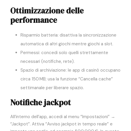
Ottimizzazione delle
performance
Risparmio batteria: disattiva la sincronizzazione
automatica di altri giochi mentre giochi a slot.
Permessi: concedi solo quelli strettamente
necessari (notifiche, rete).
Spazio di archiviazione: le app di casinò occupano
circa 150 MB; usa la funzione “Cancella cache”
settimanale per liberare spazio.
Notifiche jackpot
All’interno dell’app, accedi al menu “Impostazioni” →
“Jackpot”. Attiva “Avviso jackpot in tempo reale” e