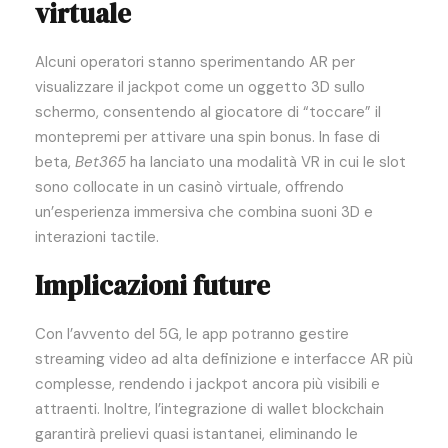
virtuale
Alcuni operatori stanno sperimentando AR per
visualizzare il jackpot come un oggetto 3D sullo
schermo, consentendo al giocatore di “toccare” il
montepremi per attivare una spin bonus. In fase di
beta,
Bet365
ha lanciato una modalità VR in cui le slot
sono collocate in un casinò virtuale, offrendo
un’esperienza immersiva che combina suoni 3D e
interazioni tactile.
Implicazioni future
Con l’avvento del 5G, le app potranno gestire
streaming video ad alta definizione e interfacce AR più
complesse, rendendo i jackpot ancora più visibili e
attraenti. Inoltre, l’integrazione di wallet blockchain
garantirà prelievi quasi istantanei, eliminando le