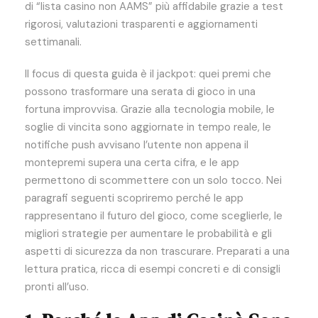
di “lista casino non AAMS” più affidabile grazie a test
rigorosi, valutazioni trasparenti e aggiornamenti
settimanali.
Il focus di questa guida è il jackpot: quei premi che
possono trasformare una serata di gioco in una
fortuna improvvisa. Grazie alla tecnologia mobile, le
soglie di vincita sono aggiornate in tempo reale, le
notifiche push avvisano l’utente non appena il
montepremi supera una certa cifra, e le app
permettono di scommettere con un solo tocco. Nei
paragrafi seguenti scopriremo perché le app
rappresentano il futuro del gioco, come sceglierle, le
migliori strategie per aumentare le probabilità e gli
aspetti di sicurezza da non trascurare. Preparati a una
lettura pratica, ricca di esempi concreti e di consigli
pronti all’uso.