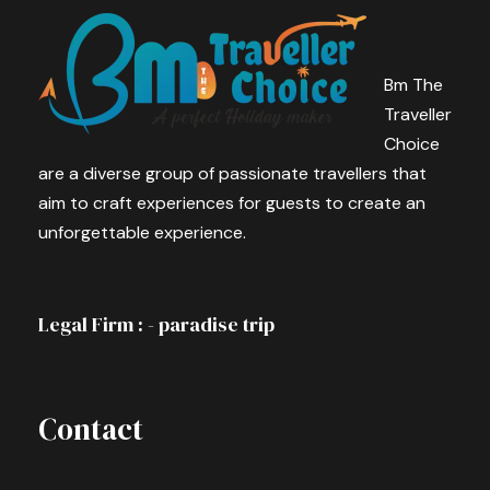
Bm The
Traveller
Choice
are a diverse group of passionate travellers that
aim to craft experiences for guests to create an
unforgettable experience.
Legal Firm : - paradise trip
Contact