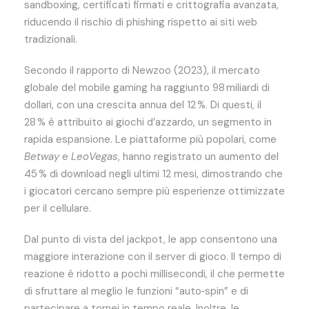
sandboxing, certificati firmati e crittografia avanzata,
riducendo il rischio di phishing rispetto ai siti web
tradizionali.
Secondo il rapporto di Newzoo (2023), il mercato
globale del mobile gaming ha raggiunto 98 miliardi di
dollari, con una crescita annua del 12 %. Di questi, il
28 % è attribuito ai giochi d’azzardo, un segmento in
rapida espansione. Le piattaforme più popolari, come
Betway
e
LeoVegas
, hanno registrato un aumento del
45 % di download negli ultimi 12 mesi, dimostrando che
i giocatori cercano sempre più esperienze ottimizzate
per il cellulare.
Dal punto di vista del jackpot, le app consentono una
maggiore interazione con il server di gioco. Il tempo di
reazione è ridotto a pochi millisecondi, il che permette
di sfruttare al meglio le funzioni “auto‑spin” e di
partecipare a tornei in tempo reale. Inoltre, le