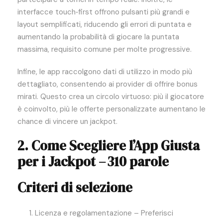
interfacce touch‑first offrono pulsanti più grandi e
layout semplificati, riducendo gli errori di puntata e
aumentando la probabilità di giocare la puntata
massima, requisito comune per molte progressive.
Infine, le app raccolgono dati di utilizzo in modo più
dettagliato, consentendo ai provider di offrire bonus
mirati. Questo crea un circolo virtuoso: più il giocatore
è coinvolto, più le offerte personalizzate aumentano le
chance di vincere un jackpot.
2. Come Scegliere l’App Giusta
per i Jackpot – 310 parole
Criteri di selezione
Licenza e regolamentazione – Preferisci