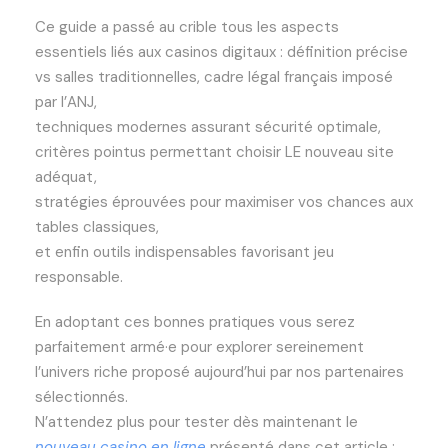
Ce guide a passé au crible tous les aspects
essentiels liés aux casinos digitaux : définition précise
vs salles traditionnelles, cadre légal français imposé
par l’ANJ,
techniques modernes assurant sécurité optimale,
critères pointus permettant choisir LE nouveau site
adéquat,
stratégies éprouvées pour maximiser vos chances aux
tables classiques,
et enfin outils indispensables favorisant jeu
responsable.​
En adoptant ces bonnes pratiques vous serez
parfaitement armé·e pour explorer sereinement
l’univers riche proposé aujourd’hui par nos partenaires
sélectionnés.
N’attendez plus pour tester dès maintenant le
nouveau casino en ligne
présenté dans cet article ;