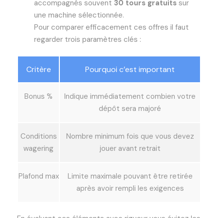
accompagnés souvent
30 tours gratuits
sur
une machine sélectionnée.
Pour comparer efficacement ces offres il faut
regarder trois paramètres clés :
Critère
Pourquoi c’est important
Bonus %
Indique immédiatement combien votre
dépôt sera majoré
Conditions
Nombre minimum fois que vous devez
wagering
jouer avant retrait
Plafond max
Limite maximale pouvant être retirée
après avoir rempli les exigences