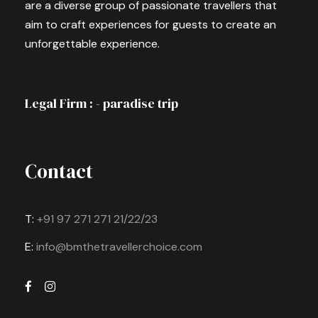
are a diverse group of passionate travellers that
aim to craft experiences for guests to create an
unforgettable experience.
Legal Firm : - paradise trip
Contact
T:
+91 97 271 271 21/22/23
E:
info@bmthetravellerchoice.com