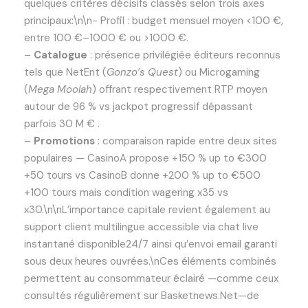
quelques critères décisifs classés selon trois axes
principaux:\n\n- Profil : budget mensuel moyen <100 €,
entre 100 €–1000 € ou >1000 €.
–
Catalogue
: présence privilégiée éditeurs reconnus
tels que NetEnt (
Gonzo’s Quest
) ou Microgaming
(
Mega Moolah
) offrant respectivement RTP moyen
autour de 96 % vs jackpot progressif dépassant
parfois 30 M € .
–
Promotions
: comparaison rapide entre deux sites
populaires — CasinoA propose +150 % up to €300
+50 tours vs CasinoB donne +200 % up to €500
+100 tours mais condition wagering x35 vs
x30.\n\nL’importance capitale revient également au
support client multilingue accessible via chat live
instantané disponible24/7 ainsi qu’envoi email garanti
sous deux heures ouvrées.\nCes éléments combinés
permettent au consommateur éclairé —comme ceux
consultés régulièrement sur Basketnews.Net—de