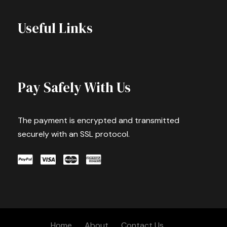
Useful Links
Pay Safely With Us
The payment is encrypted and transmitted
securely with an SSL protocol.
Home
About
Contact Us