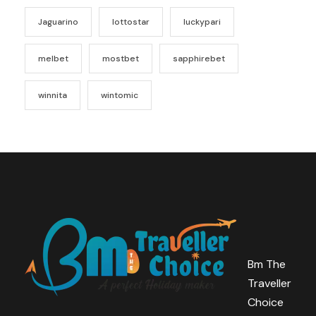
Jaguarino
lottostar
luckypari
melbet
mostbet
sapphirebet
winnita
wintomic
Bm The
Traveller
Choice