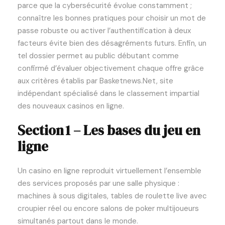
parce que la cybersécurité évolue constamment ;
connaître les bonnes pratiques pour choisir un mot de
passe robuste ou activer l’authentification à deux
facteurs évite bien des désagréments futurs. Enfin, un
tel dossier permet au public débutant comme
confirmé d’évaluer objectivement chaque offre grâce
aux critères établis par Basketnews.Net, site
indépendant spécialisé dans le classement impartial
des nouveaux casinos en ligne.
Section 1 – Les bases du jeu en
ligne
Un casino en ligne reproduit virtuellement l’ensemble
des services proposés par une salle physique :
machines à sous digitales, tables de roulette live avec
croupier réel ou encore salons de poker multijoueurs
simultanés partout dans le monde.