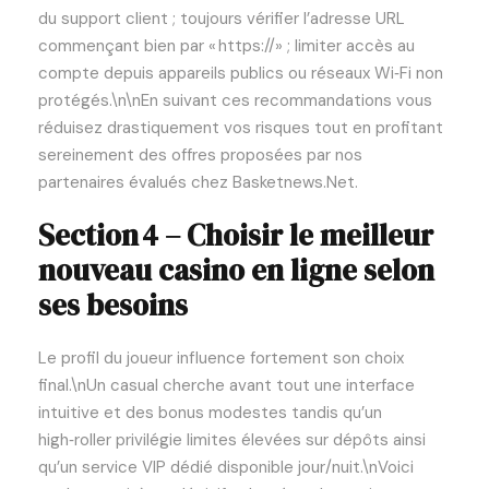
du support client ; toujours vérifier l’adresse URL
commençant bien par « https://» ; limiter accès au
compte depuis appareils publics ou réseaux Wi‑Fi non
protégés.\n\nEn suivant ces recommandations vous
réduisez drastiquement vos risques tout en profitant
sereinement des offres proposées par nos
partenaires évalués chez Basketnews.Net.
Section 4 – Choisir le meilleur
nouveau casino en ligne selon
ses besoins
Le profil du joueur influence fortement son choix
final.\nUn casual cherche avant tout une interface
intuitive et des bonus modestes tandis qu’un
high‑roller privilégie limites élevées sur dépôts ainsi
qu’un service VIP dédié disponible jour/nuit.\nVoici