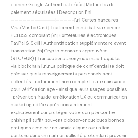
comme Google Authenticator.\n\n| Méthodes de
paiement sécurisées | Description |\n|
———————————|————-|\n| Cartes bancaires
Visa/MasterCard | Traitement immédiat via serveur
PCI DSS compliant |\n| Portefeuilles électroniques
PayPal & Skrill | Authentification supplémentaire avant
transaction |\n| Crypto‑monnaies approuvées
(BTC/EUR) | Transactions anonymes mais traçables
via blockchain |\n\nLa politique de confidentialité doit
préciser quels renseignements personnels sont
collectés ‑ notamment nom complet, date naissance
pour vérification âge ‑ ainsi que leurs usages possibles
: prévention fraude, amélioration UX ou communication
marketing ciblée après consentement
explicite.\n\nPour protéger votre compte contre
phishing il suffit souvent d’observer quelques bonnes
pratiques simples : ne jamais cliquer sur un lien
contenu dans un mail non sollicité prétendant provenir