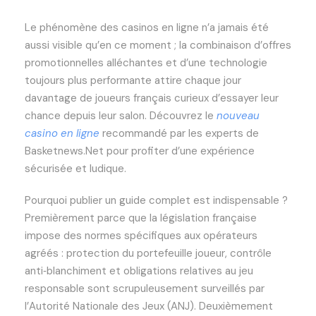
Le phénomène des casinos en ligne n’a jamais été
aussi visible qu’en ce moment ; la combinaison d’offres
promotionnelles alléchantes et d’une technologie
toujours plus performante attire chaque jour
davantage de joueurs français curieux d’essayer leur
chance depuis leur salon. Découvrez le
nouveau
casino en ligne
recommandé par les experts de
Basketnews.Net pour profiter d’une expérience
sécurisée et ludique.
Pourquoi publier un guide complet est indispensable ?
Premièrement parce que la législation française
impose des normes spécifiques aux opérateurs
agréés : protection du portefeuille joueur, contrôle
anti‑blanchiment et obligations relatives au jeu
responsable sont scrupuleusement surveillés par
l’Autorité Nationale des Jeux (ANJ). Deuxièmement