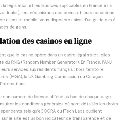
 la législation et les licences applicables en France et à
, live dealer), les mécanismes des bonus et leurs conditions
nce client et mobile. Vous disposerez ainsi d’un guide pas à
ces de gains.
ulation des casinos en ligne
nt que le casino opère dans un cadre légal strict ; elles
uité du RNG (Random Number Generator). En France, l’ANJ
urs services aux résidents français ; hors territoire
hority (MGA), la UK Gambling Commission ou Curaçao
international.
pérer son numéro de licence affiché au bas de chaque page –
ulter les conditions générales où sont détaillés les droits
 indépendants tels qu’eCOGRA ou iTech Labs publient
e sur le site est un bon indicateur de transparence et de