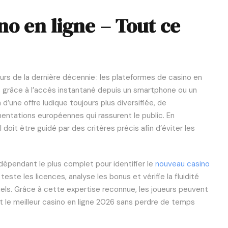
o en ligne – Tout ce
s de la dernière décennie : les plateformes de casino en
ais grâce à l’accès instantané depuis un smartphone ou un
d’une offre ludique toujours plus diversifiée, de
entations européennes qui rassurent le public. En
l doit être guidé par des critères précis afin d’éviter les
pendant le plus complet pour identifier le
nouveau casino
este les licences, analyse les bonus et vérifie la fluidité
ls. Grâce à cette expertise reconnue, les joueurs peuvent
t le meilleur casino en ligne 2026 sans perdre de temps