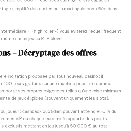
 maximale €5 000 – réservées aux high rollers capables
ptage simplifié des cartes ou la martingale contrôlée dans
intermédiaire », « high roller ») vous éviterez l’écueil fréquent
e même sur un jeu au RTP élevé.
ions – Décryptage des offres
e incitation proposée par tout nouveau casino : il
+ 100 tours gratuits sur une machine populaire comme
comporte ses propres exigences telles qu’une mise minimum
einte de jeux éligibles (souvent uniquement les slots).
u joueur : cashback quotidien pouvant atteindre 10 % du
rammes VIP où chaque euro misé rapporte des points
is exclusifs mettant en jeu jusqu’à 50 000 € au total