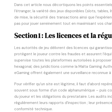
Dans cet article nous décortiquons les points essentiels :
l’étranger, la variété des jeux disponibles (slots, tables
de mise, la sécurité des transactions ainsi que l’expérie
pas pour jouer sereinement tout en maximisant vos chan
Section 1 : Les licences et la rég
Les autorités de jeu délivrent des licences qui garantisse
protègent le joueur contre les fraudes et assurent l’éq
supervise toutes les plateformes autorisées à proposer le
hexagonal, des juridictions comme la Malta Gaming Aut
eGaming offrent également une surveillance reconnue à l’
Pour vérifier qu’un site est légitime, il faut d’abord re
souvent sous forme d’un code alphanumérique – puis cons
du joueur et les obligations du prestataire. Les audits
régulièrement leurs rapports d’inspection ; leur présenc
conformité technique.