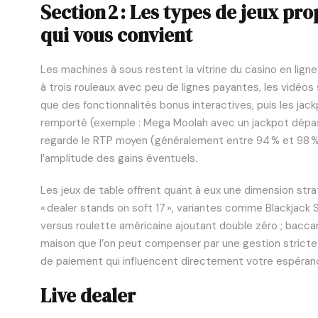
Section 2 : Les types de jeux pr
qui vous convient
Les machines à sous restent la vitrine du casino en ligne ;
à trois rouleaux avec peu de lignes payantes, les vidéos 
que des fonctionnalités bonus interactives, puis les jack
remporté (exemple : Mega Moolah avec un jackpot dépass
regarde le RTP moyen (généralement entre 94 % et 98 %) 
l’amplitude des gains éventuels.
Les jeux de table offrent quant à eux une dimension stra
« dealer stands on soft 17 », variantes comme Blackjack
versus roulette américaine ajoutant double zéro ; bac
maison que l’on peut compenser par une gestion stricte
de paiement qui influencent directement votre espéran
Live dealer