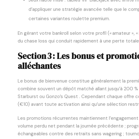
Jeux haute mise : tables VIP blackjack avec limite
d’appliquer une stratégie avancée telle que le com
certaines variantes roulette premium.
En gérant votre bankroll selon votre profil (« amateur », « 
du chase loss qui conduit rapidement à une perte total
Section 3 : Les bonus et promot
alléchantes
Le bonus de bienvenue constitue généralement la premièr
combine souvent un dépôt matché allant jusqu’à 200 % 
Starburst ou Gonzo’s Quest . Cependant chaque offre 
(€10) avant toute activation ainsi qu’une sélection restr
Les promotions récurrentes maintiennent l’engagement d
volume perdu net pendant la journée précédente ; prog
échangeables contre des retraits sans wagering ; tourno