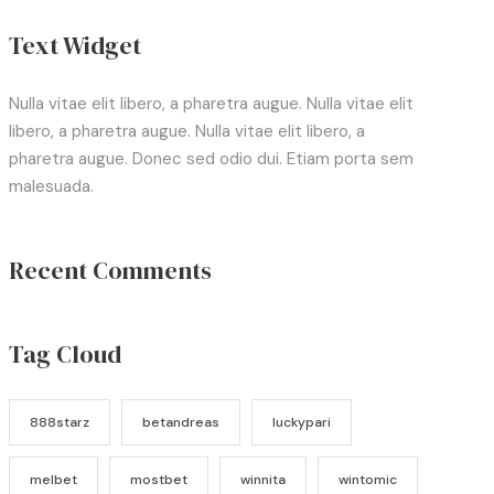
Text Widget
Nulla vitae elit libero, a pharetra augue. Nulla vitae elit
libero, a pharetra augue. Nulla vitae elit libero, a
pharetra augue. Donec sed odio dui. Etiam porta sem
malesuada.
Recent Comments
Tag Cloud
888starz
betandreas
luckypari
melbet
mostbet
winnita
wintomic