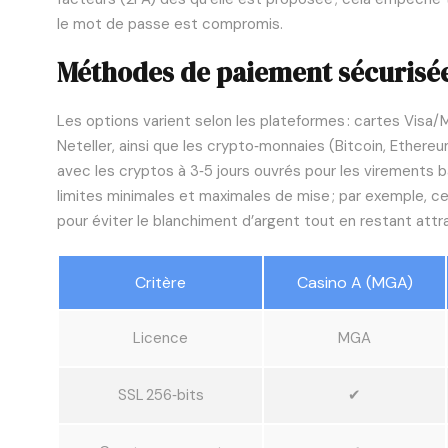
le mot de passe est compromis.
Méthodes de paiement sécurisé
Les options varient selon les plateformes : cartes Visa/
Neteller, ainsi que les crypto‑monnaies (Bitcoin, Ethereu
avec les cryptos à 3‑5 jours ouvrés pour les virements ba
limites minimales et maximales de mise ; par exemple, 
pour éviter le blanchiment d’argent tout en restant attra
Critère
Casino A (MGA)
Licence
MGA
SSL 256‑bits
✔︎