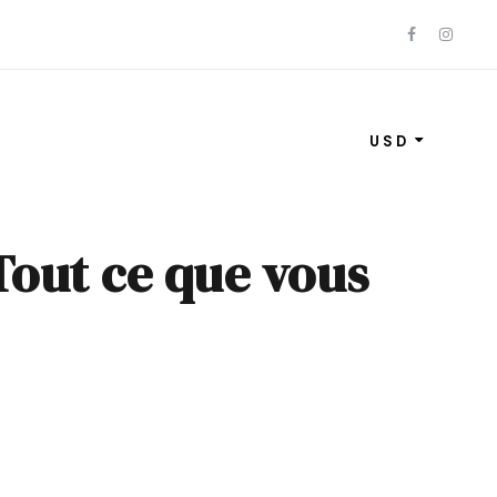
USD
Tout ce que vous