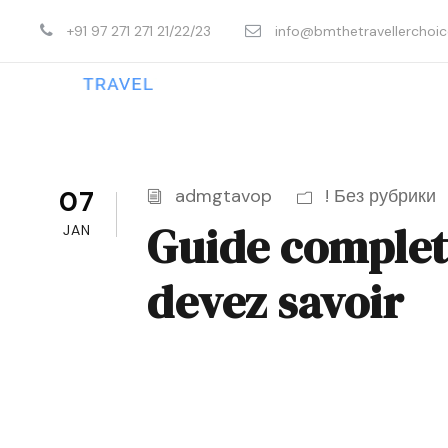
+91 97 271 271 21/22/23
info@bmthetravellerchoi
07
admgtavop
! Без рубрики
Guide complet 
JAN
devez savoir