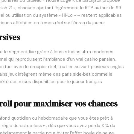
s puristes du tableau « House Edge ». Le blackjack propose
anish 21 », chacune ajustant légèrement le RTP autour de 99
l ou utilisation du système « Hi‑Lo » – restent applicables
ues affichées en temps réel sur l’écran du joueur.
rsives
t le segment live grâce à leurs studios ultra‑modernes
el qui reproduisent l’ambiance d’un vrai casino parisien.
 textuel avec le croupier réel, tout en suivant plusieurs angles
rtains jeux intègrent même des paris side‑bet comme le
ariété des mises disponibles pour le joueur français
nkroll pour maximiser vos chances
lafond quotidien ou hebdomadaire que vous êtes prêt à
 règle du « stop‑loss » : dès que vous avez perdu X % du
diatement la partie pour éviter l’effet boule de neige