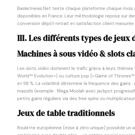
Basketnews.Net teste chaque plateforme chaque mois af
disponibles en France. Leur méthodologie repose sur de
conversion dépôt‑retrait et satisfaction client mesurée
III. Les différents types de jeux
Machines à sous vidéo & slots cl
Les slots vidéo dominent le trafic grâce à leurs thèmes 
World™ Evolution ») ou culture pop (« Game of Thrones™ S
et 98 %. La volatilité détermine la fréquence des gains :
massifs (exemple : Mega Moolah avec jackpot progressif 
petits gains réguliers via des free spins ou multiplicateu
Jeux de table traditionnels
Roulette européenne (mise à zéro unique) possède un av