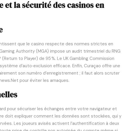
 et la sécurité des casinos en
e
antissent que le casino respecte des normes strictes en
 Gaming Authority (MGA) impose un audit trimestriel du RNG
(Return to Player) de 95 %. Le UK Gambling Commission
 système d’auto‑exclusion efficace. Enfin, Curaçao offre une
airement son numéro d’enregistrement ; il faut alors scruter
news.Net pour éviter les arnaques.
elles
dard pour sécuriser les échanges entre votre navigateur et
laire doit expliquer comment les données sont stockées, qui y
ées. Les joueurs avisés activent l’authentification à deux
 toute prise de contrôle non autorisée du compte même si