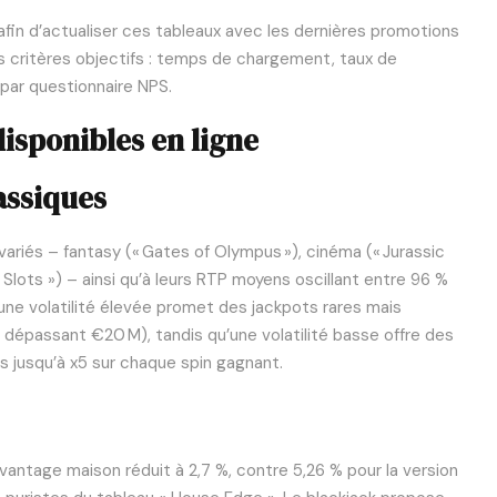
in d’actualiser ces tableaux avec les dernières promotions
s critères objectifs : temps de chargement, taux de
 par questionnaire NPS.
 disponibles en ligne
assiques
variés – fantasy (« Gates of Olympus »), cinéma (« Jurassic
lots ») – ainsi qu’à leurs RTP moyens oscillant entre 96 %
 une volatilité élevée promet des jackpots rares mais
dépassant €20 M), tandis qu’une volatilité basse offre des
rs jusqu’à x5 sur chaque spin gagnant.
antage maison réduit à 2,7 %, contre 5,26 % pour la version