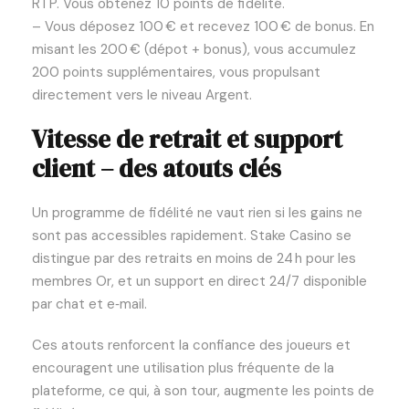
RTP. Vous obtenez 10 points de fidélité.
– Vous déposez 100 € et recevez 100 € de bonus. En
misant les 200 € (dépot + bonus), vous accumulez
200 points supplémentaires, vous propulsant
directement vers le niveau Argent.
Vitesse de retrait et support
client – des atouts clés
Un programme de fidélité ne vaut rien si les gains ne
sont pas accessibles rapidement. Stake Casino se
distingue par des retraits en moins de 24 h pour les
membres Or, et un support en direct 24/7 disponible
par chat et e‑mail.
Ces atouts renforcent la confiance des joueurs et
encouragent une utilisation plus fréquente de la
plateforme, ce qui, à son tour, augmente les points de