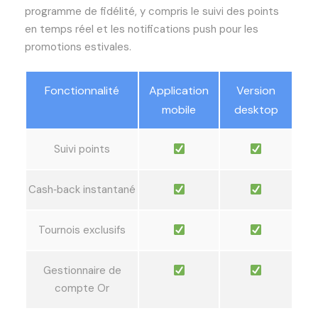
programme de fidélité, y compris le suivi des points
en temps réel et les notifications push pour les
promotions estivales.
Fonctionnalité
Application
Version
mobile
desktop
Suivi points
Cash‑back instantané
Tournois exclusifs
Gestionnaire de
compte Or