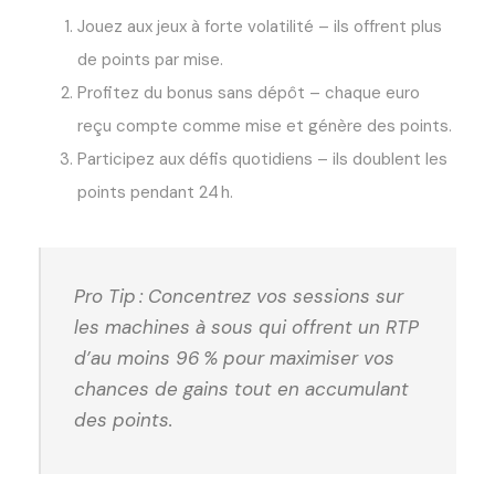
Jouez aux jeux à forte volatilité – ils offrent plus
de points par mise.
Profitez du bonus sans dépôt – chaque euro
reçu compte comme mise et génère des points.
Participez aux défis quotidiens – ils doublent les
points pendant 24 h.
Pro Tip : Concentrez vos sessions sur
les machines à sous qui offrent un RTP
d’au moins 96 % pour maximiser vos
chances de gains tout en accumulant
des points.