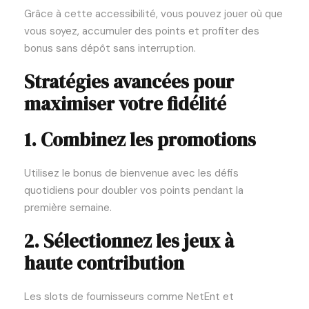
Grâce à cette accessibilité, vous pouvez jouer où que
vous soyez, accumuler des points et profiter des
bonus sans dépôt sans interruption.
Stratégies avancées pour
maximiser votre fidélité
1. Combinez les promotions
Utilisez le bonus de bienvenue avec les défis
quotidiens pour doubler vos points pendant la
première semaine.
2. Sélectionnez les jeux à
haute contribution
Les slots de fournisseurs comme NetEnt et