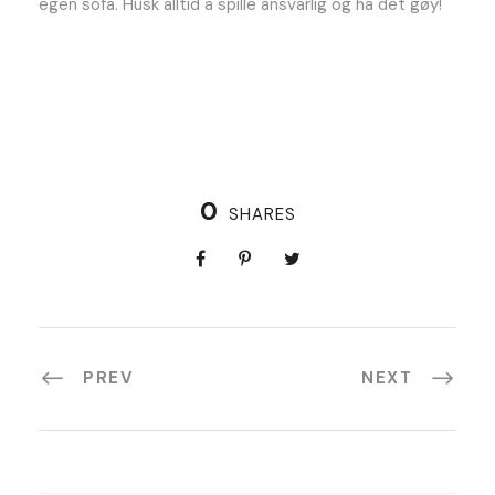
egen sofa. Husk alltid å spille ansvarlig og ha det gøy!
0
SHARES
PREV
NEXT