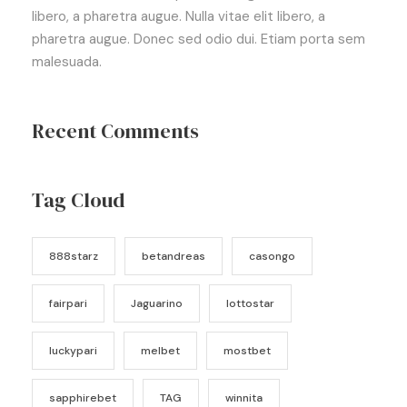
libero, a pharetra augue. Nulla vitae elit libero, a
pharetra augue. Donec sed odio dui. Etiam porta sem
malesuada.
Recent Comments
Tag Cloud
888starz
betandreas
casongo
fairpari
Jaguarino
lottostar
luckypari
melbet
mostbet
sapphirebet
TAG
winnita