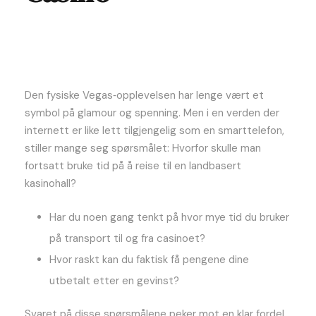
Den fysiske Vegas‑opplevelsen har lenge vært et
symbol på glamour og spenning. Men i en verden der
internett er like lett tilgjengelig som en smarttelefon,
stiller mange seg spørsmålet: Hvorfor skulle man
fortsatt bruke tid på å reise til en landbasert
kasinohall?
Har du noen gang tenkt på hvor mye tid du bruker
på transport til og fra casinoet?
Hvor raskt kan du faktisk få pengene dine
utbetalt etter en gevinst?
Svaret på disse spørsmålene peker mot en klar fordel