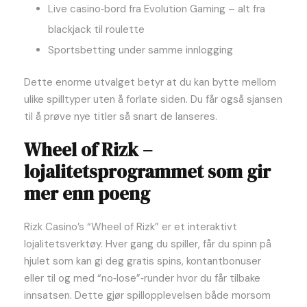
Live casino‑bord fra Evolution Gaming – alt fra
blackjack til roulette
Sportsbetting under samme innlogging
Dette enorme utvalget betyr at du kan bytte mellom
ulike spilltyper uten å forlate siden. Du får også sjansen
til å prøve nye titler så snart de lanseres.
Wheel of Rizk –
lojalitetsprogrammet som gir
mer enn poeng
Rizk Casino’s “Wheel of Rizk” er et interaktivt
lojalitetsverktøy. Hver gang du spiller, får du spinn på
hjulet som kan gi deg gratis spins, kontantbonuser
eller til og med “no‑lose”‑runder hvor du får tilbake
innsatsen. Dette gjør spillopplevelsen både morsom