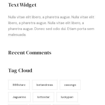
Text Widget
Nulla vitae elit libero, a pharetra augue. Nulla vitae elit
libero, a pharetra augue. Nulla vitae elit libero, a
pharetra augue. Donec sed odio dui. Etiam porta sem
malesuada.
Recent Comments
Tag Cloud
888starz
betandreas
casongo
Jaguarino
lottostar
luckypari