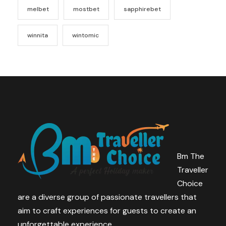
melbet
mostbet
sapphirebet
winnita
wintomic
Bm The
Traveller
Choice
are a diverse group of passionate travellers that
aim to craft experiences for guests to create an
unforgettable experience.