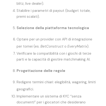
blitz, live dealer).
Stabilire i parametri di payout (budget totale,
premi scalati).
Selezione della piattaforma tecnologica
Optare per un provider con API di integrazione
per tornei (es.
BetConstruct
o
EveryMatrix
).
Verificare la compatibilità con i giochi di terze
parti e la capacità di gestire matchmaking AI.
Progettazione delle regole
Redigere termini chiari: elegibilità, wagering, limiti
geografici.
Implementare un sistema di KYC “senza
documenti” per i giocatori che desiderano