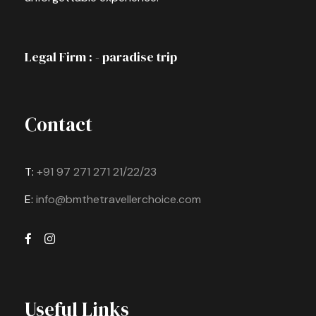
Legal Firm : - paradise trip
Contact
T:
+91 97 271 271 21/22/23
E:
info@bmthetravellerchoice.com
Useful Links