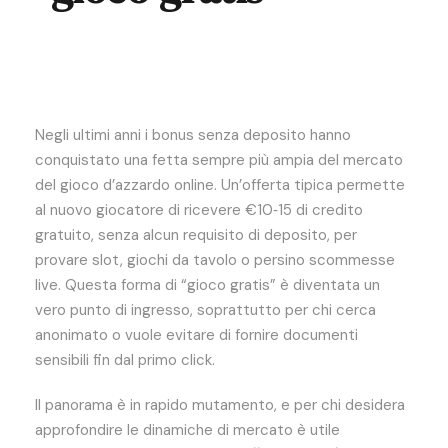
Negli ultimi anni i bonus senza deposito hanno
conquistato una fetta sempre più ampia del mercato
del gioco d’azzardo online. Un’offerta tipica permette
al nuovo giocatore di ricevere €10‑15 di credito
gratuito, senza alcun requisito di deposito, per
provare slot, giochi da tavolo o persino scommesse
live. Questa forma di “gioco gratis” è diventata un
vero punto di ingresso, soprattutto per chi cerca
anonimato o vuole evitare di fornire documenti
sensibili fin dal primo click.
Il panorama è in rapido mutamento, e per chi desidera
approfondire le dinamiche di mercato è utile