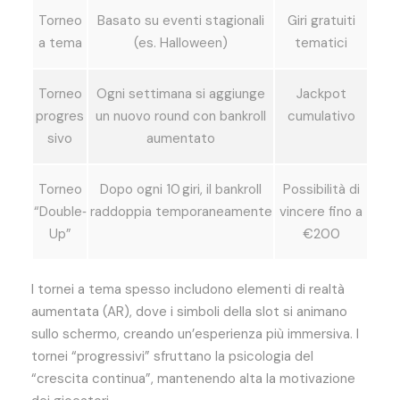
Torneo
Basato su eventi stagionali
Giri gratuiti
a tema
(es. Halloween)
tematici
Torneo
Ogni settimana si aggiunge
Jackpot
progres
un nuovo round con bankroll
cumulativo
sivo
aumentato
Torneo
Dopo ogni 10 giri, il bankroll
Possibilità di
“Double‑
raddoppia temporaneamente
vincere fino a
Up”
€200
I tornei a tema spesso includono elementi di realtà
aumentata (AR), dove i simboli della slot si animano
sullo schermo, creando un’esperienza più immersiva. I
tornei “progressivi” sfruttano la psicologia del
“crescita continua”, mantenendo alta la motivazione