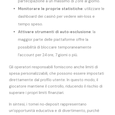
partecipazione a un massimo di 2 ore al giorno.
Monitorare le proprie statistiche
: utilizzare le
dashboard dei casinò per vedere win‑loss e
tempo speso.
Attivare strumenti di auto‑esclusione
: la
maggior parte delle piattaforme offre la
possibilità di bloccare temporaneamente
l’account per 24 ore, 7 giorni o più.
Gli operatori responsabili forniscono anche limiti di
spesa personalizzabili, che possono essere impostati
direttamente dal profilo utente. In questo modo, il
giocatore mantiene il controllo, riducendo il rischio di
superare i propri limiti finanziari.
In sintesi, i tornei no‑deposit rappresentano
un’opportunità educativa e di divertimento, purché