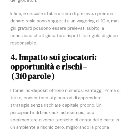
dei giocatori.
Infine, è cruciale stabilire limiti di prelievo: i premi in
denaro reale sono soggetti a un wagering di 10‑x, ma i
giri gratuiti possono essere prelevati subito, a
condizione che il giocatore rispetti le regole di gioco
responsabile.
4. Impatto sui giocatori:
opportunità e rischi –
( 310 parole )
I tornei no‑deposit offrono numerosi vantaggi. Prima di
tutto, consentono ai giocatori di apprendere
strategie senza rischiare capitale proprio. Un
principiante di blackjack, ad esempio, può
sperimentare diverse tecniche di conta delle carte in
un ambiente a rischio zero, migliorando la propria