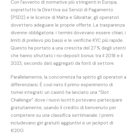
Con l’avvento di normative più stringenti in Europa,
soprattutto la Direttiva sui Servizi di Pagamento
(PSD2) e le licenze di Malta e Gibraltar, gli operatori
dovettero adeguare le proprie offerte. La trasparenza
divenne obbligatoria: i termini dovevano essere chiari, i
limiti di prelievo più bassi e le verifiche KYC più rapide.
Questo ha portato a una crescita del 27 % degli utenti
che hanno sfruttato i no‑deposit bonus tra il 2018 e il
2023, secondo dati aggregati da fonti di settore.
Parallelamente, la concorrenza ha spinto gli operatori a
differenziarsi. È così nato il primo esperimento di
tornei integrati: un casinò ha lanciato una “Slot
Challenge” dove i nuovi iscritti potevano partecipare
gratuitamente, usando il credito di benvenuto per
competere su una classifica settimanale. I premi
includevano giri gratuiti aggiuntivi e un jackpot di
€200.