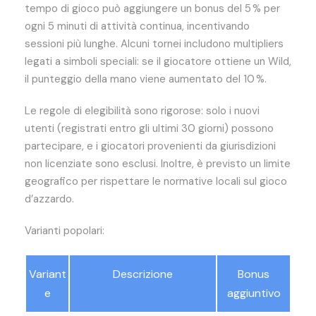
tempo di gioco può aggiungere un bonus del 5 % per
ogni 5 minuti di attività continua, incentivando
sessioni più lunghe. Alcuni tornei includono multipliers
legati a simboli speciali: se il giocatore ottiene un Wild,
il punteggio della mano viene aumentato del 10 %.
Le regole di elegibilità sono rigorose: solo i nuovi
utenti (registrati entro gli ultimi 30 giorni) possono
partecipare, e i giocatori provenienti da giurisdizioni
non licenziate sono esclusi. Inoltre, è previsto un limite
geografico per rispettare le normative locali sul gioco
d’azzardo.
Varianti popolari:
Variant
Descrizione
Bonus
e
aggiuntivo