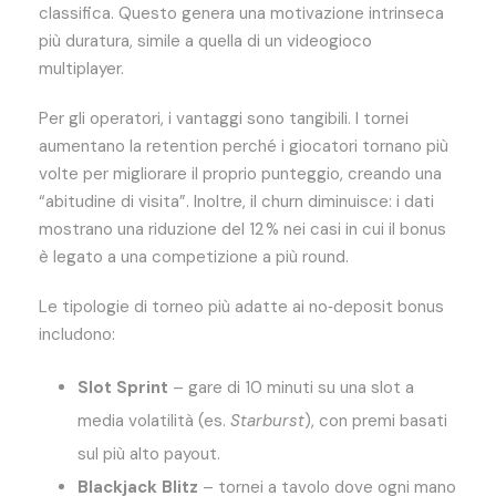
classifica. Questo genera una motivazione intrinseca
più duratura, simile a quella di un videogioco
multiplayer.
Per gli operatori, i vantaggi sono tangibili. I tornei
aumentano la retention perché i giocatori tornano più
volte per migliorare il proprio punteggio, creando una
“abitudine di visita”. Inoltre, il churn diminuisce: i dati
mostrano una riduzione del 12 % nei casi in cui il bonus
è legato a una competizione a più round.
Le tipologie di torneo più adatte ai no‑deposit bonus
includono:
Slot Sprint
– gare di 10 minuti su una slot a
media volatilità (es.
Starburst
), con premi basati
sul più alto payout.
Blackjack Blitz
– tornei a tavolo dove ogni mano