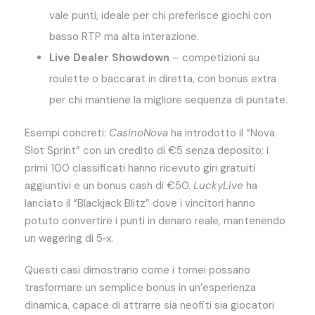
vale punti, ideale per chi preferisce giochi con
basso RTP ma alta interazione.
Live Dealer Showdown
– competizioni su
roulette o baccarat in diretta, con bonus extra
per chi mantiene la migliore sequenza di puntate.
Esempi concreti:
CasinoNova
ha introdotto il “Nova
Slot Sprint” con un credito di €5 senza deposito; i
primi 100 classificati hanno ricevuto giri gratuiti
aggiuntivi e un bonus cash di €50.
LuckyLive
ha
lanciato il “Blackjack Blitz” dove i vincitori hanno
potuto convertire i punti in denaro reale, mantenendo
un wagering di 5‑x.
Questi casi dimostrano come i tornei possano
trasformare un semplice bonus in un’esperienza
dinamica, capace di attrarre sia neofiti sia giocatori