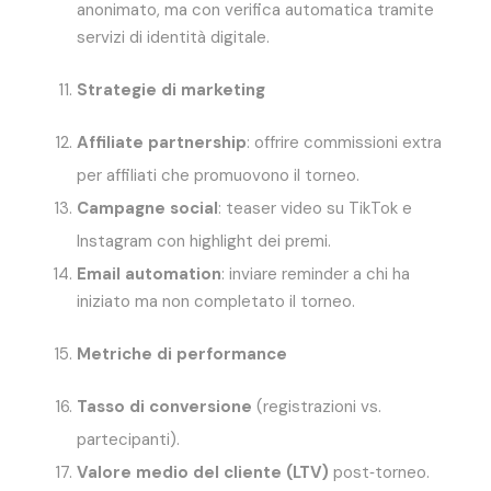
anonimato, ma con verifica automatica tramite
servizi di identità digitale.
Strategie di marketing
Affiliate partnership
: offrire commissioni extra
per affiliati che promuovono il torneo.
Campagne social
: teaser video su TikTok e
Instagram con highlight dei premi.
Email automation
: inviare reminder a chi ha
iniziato ma non completato il torneo.
Metriche di performance
Tasso di conversione
(registrazioni vs.
partecipanti).
Valore medio del cliente (LTV)
post‑torneo.