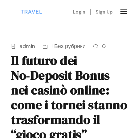
Login
Sign Up
admin
! Без рубрики
0
Il futuro dei
No‑Deposit Bonus
nei casinò online:
come i tornei stanno
trasformando il
“gioco gratis”