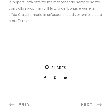
le opportunità offerte ma mantenendo sempre sotto
controllo i propri limiti. Il futuro dei bonus è qui, e la
sfida è trasformarlo in un’esperienza divertente, sicura
e profittevole.
0
SHARES
PREV
NEXT