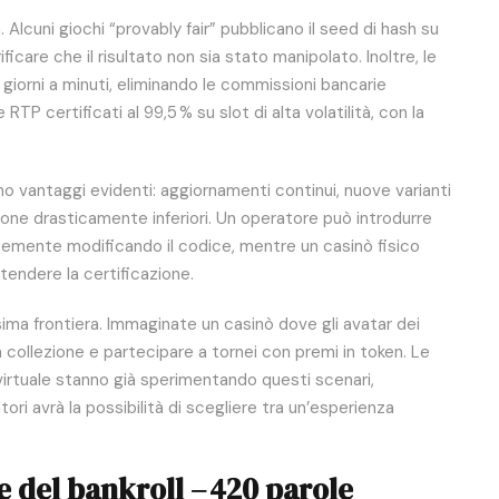
 Alcuni giochi “provably fair” pubblicano il seed di hash su
icare che il risultato non sia stato manipolato. Inoltre, le
a giorni a minuti, eliminando le commissioni bancarie
 RTP certificati al 99,5 % su slot di alta volatilità, con la
no vantaggi evidenti: aggiornamenti continui, nuove varianti
one drasticamente inferiori. Un operatore può introdurre
cemente modificando il codice, mentre un casinò fisico
tendere la certificazione.
sima frontiera. Immaginate un casinò dove gli avatar dei
 collezione e partecipare a tornei con premi in token. Le
à virtuale stanno già sperimentando questi scenari,
ri avrà la possibilità di scegliere tra un’esperienza
 del bankroll – 420 parole