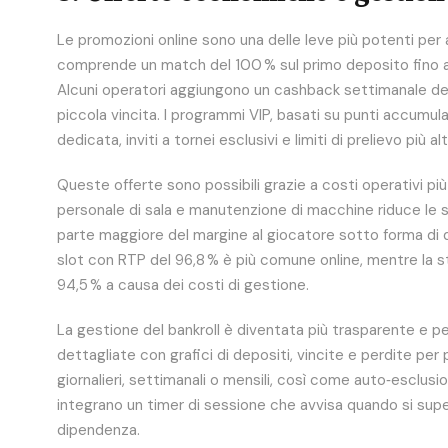
Le promozioni online sono una delle leve più potenti per a
comprende un match del 100 % sul primo deposito fino a €
Alcuni operatori aggiungono un cashback settimanale del
piccola vincita. I programmi VIP, basati su punti accumul
dedicata, inviti a tornei esclusivi e limiti di prelievo più alti
Queste offerte sono possibili grazie a costi operativi più b
personale di sala e manutenzione di macchine riduce le s
parte maggiore del margine al giocatore sotto forma di 
slot con RTP del 96,8 % è più comune online, mentre la st
94,5 % a causa dei costi di gestione.
La gestione del bankroll è diventata più trasparente e p
dettagliate con grafici di depositi, vincite e perdite per
giornalieri, settimanali o mensili, così come auto‑esclusio
integrano un timer di sessione che avvisa quando si supera
dipendenza.