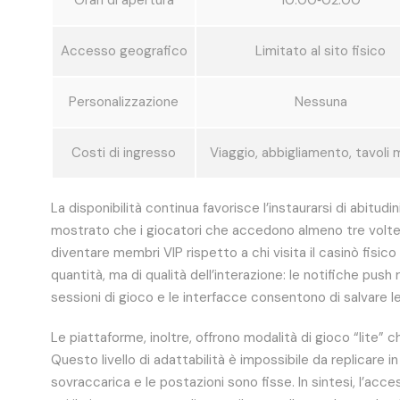
Orari di apertura
10:00‑02:00
Accesso geografico
Limitato al sito fisico
Personalizzazione
Nessuna
Costi di ingresso
Viaggio, abbigliamento, tavoli 
La disponibilità continua favorisce l’instaurarsi di abitud
mostrato che i giocatori che accedono almeno tre volte a
diventare membri VIP rispetto a chi visita il casinò fisi
quantità, ma di qualità dell’interazione: le notifiche push
sessioni di gioco e le interfacce consentono di salvare le 
Le piattaforme, inoltre, offrono modalità di gioco “lite”
Questo livello di adattabilità è impossibile da replicare 
sovraccarica e le postazioni sono fisse. In sintesi, l’acc