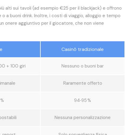
più alti sui tavoli (ad esempio €25 per il blackjack) e offrono
 a buoni drink. Inoltre, i costi di viaggio, alloggio e tempo
n onere aggiuntivo per il giocatore, che non viene
ne
Casinò tradizionale
0 + 100 giri
Nessuno o buoni bar
timanale
Raramente offerto
 %
94‑95 %
mpostabili
Nessuna personalizzazione
r, report
Solo sorveglianza fisica