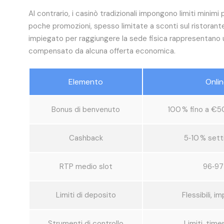
Al contrario, i casinò tradizionali impongono limiti minimi 
poche promozioni, spesso limitate a sconti sul ristorante o
impiegato per raggiungere la sede fisica rappresentano u
compensato da alcuna offerta economica.
Elemento
Onli
Bonus di benvenuto
100 % fino a €50
Cashback
5‑10 % set
RTP medio slot
96‑97
Limiti di deposito
Flessibili, i
Strumenti di controllo
Limiti, time