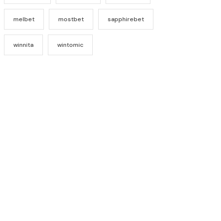
melbet
mostbet
sapphirebet
winnita
wintomic