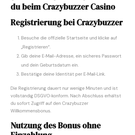
du beim Crazybuzzer Casino
Registrierung bei Crazybuzzer
Besuche die offizielle Startseite und klicke auf
„Registrieren“.
Gib deine E‑Mail-Adresse, ein sicheres Passwort
und dein Geburtsdatum ein.
Bestätige deine Identität per E‑Mail‑Link.
Die Registrierung dauert nur wenige Minuten und ist
vollständig DSGVO‑konform. Nach Abschluss erhältst
du sofort Zugriff auf den Crazybuzzer
Willkommensbonus.
Nutzung des Bonus ohne