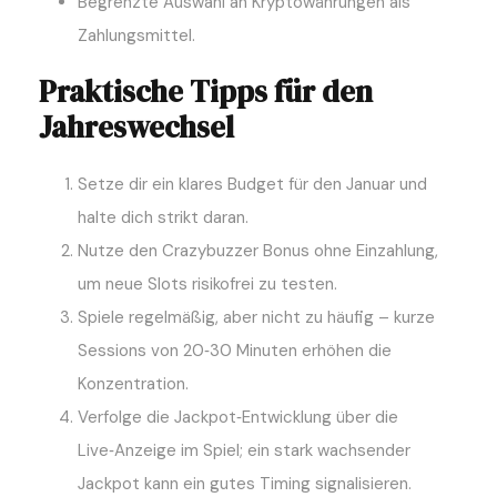
Begrenzte Auswahl an Kryptowährungen als
Zahlungsmittel.
Praktische Tipps für den
Jahreswechsel
Setze dir ein klares Budget für den Januar und
halte dich strikt daran.
Nutze den Crazybuzzer Bonus ohne Einzahlung,
um neue Slots risikofrei zu testen.
Spiele regelmäßig, aber nicht zu häufig – kurze
Sessions von 20‑30 Minuten erhöhen die
Konzentration.
Verfolge die Jackpot‑Entwicklung über die
Live‑Anzeige im Spiel; ein stark wachsender
Jackpot kann ein gutes Timing signalisieren.