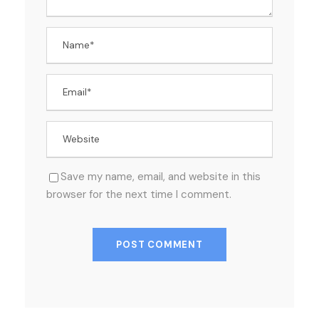
Save my name, email, and website in this
browser for the next time I comment.