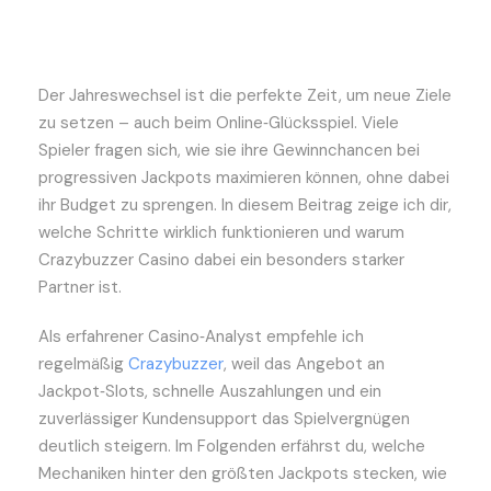
Der Jahreswechsel ist die perfekte Zeit, um neue Ziele
zu setzen – auch beim Online‑Glücksspiel. Viele
Spieler fragen sich, wie sie ihre Gewinnchancen bei
progressiven Jackpots maximieren können, ohne dabei
ihr Budget zu sprengen. In diesem Beitrag zeige ich dir,
welche Schritte wirklich funktionieren und warum
Crazybuzzer Casino dabei ein besonders starker
Partner ist.
Als erfahrener Casino‑Analyst empfehle ich
regelmäßig
Crazybuzzer
, weil das Angebot an
Jackpot‑Slots, schnelle Auszahlungen und ein
zuverlässiger Kundensupport das Spielvergnügen
deutlich steigern. Im Folgenden erfährst du, welche
Mechaniken hinter den größten Jackpots stecken, wie