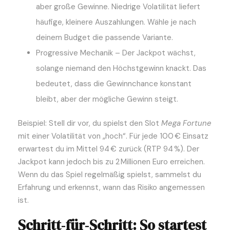
aber große Gewinne. Niedrige Volatilität liefert
häufige, kleinere Auszahlungen. Wähle je nach
deinem Budget die passende Variante.
Progressive Mechanik – Der Jackpot wächst,
solange niemand den Höchstgewinn knackt. Das
bedeutet, dass die Gewinnchance konstant
bleibt, aber der mögliche Gewinn steigt.
Beispiel: Stell dir vor, du spielst den Slot
Mega Fortune
mit einer Volatilität von „hoch“. Für jede 100 € Einsatz
erwartest du im Mittel 94 € zurück (RTP 94 %). Der
Jackpot kann jedoch bis zu 2 Millionen Euro erreichen.
Wenn du das Spiel regelmäßig spielst, sammelst du
Erfahrung und erkennst, wann das Risiko angemessen
ist.
Schritt‑für‑Schritt: So startest