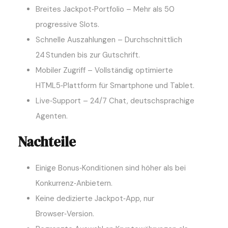
Breites Jackpot‑Portfolio – Mehr als 50
progressive Slots.
Schnelle Auszahlungen – Durchschnittlich
24 Stunden bis zur Gutschrift.
Mobiler Zugriff – Vollständig optimierte
HTML5‑Plattform für Smartphone und Tablet.
Live‑Support – 24/7 Chat, deutschsprachige
Agenten.
Nachteile
Einige Bonus‑Konditionen sind höher als bei
Konkurrenz‑Anbietern.
Keine dedizierte Jackpot‑App, nur
Browser‑Version.