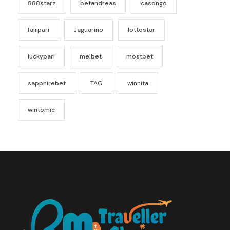
888starz
betandreas
casongo
fairpari
Jaguarino
lottostar
luckypari
melbet
mostbet
sapphirebet
TAG
winnita
wintomic