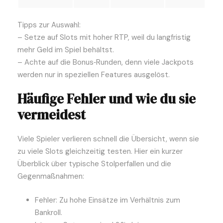
Tipps zur Auswahl:
– Setze auf Slots mit hoher RTP, weil du langfristig
mehr Geld im Spiel behältst.
– Achte auf die Bonus‑Runden, denn viele Jackpots
werden nur in speziellen Features ausgelöst.
Häufige Fehler und wie du sie
vermeidest
Viele Spieler verlieren schnell die Übersicht, wenn sie
zu viele Slots gleichzeitig testen. Hier ein kurzer
Überblick über typische Stolperfallen und die
Gegenmaßnahmen:
Fehler: Zu hohe Einsätze im Verhältnis zum
Bankroll.