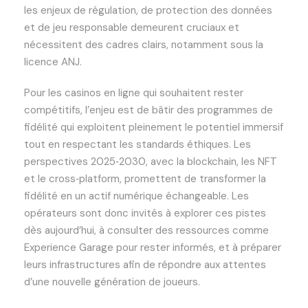
les enjeux de régulation, de protection des données
et de jeu responsable demeurent cruciaux et
nécessitent des cadres clairs, notamment sous la
licence ANJ.
Pour les casinos en ligne qui souhaitent rester
compétitifs, l’enjeu est de bâtir des programmes de
fidélité qui exploitent pleinement le potentiel immersif
tout en respectant les standards éthiques. Les
perspectives 2025‑2030, avec la blockchain, les NFT
et le cross‑platform, promettent de transformer la
fidélité en un actif numérique échangeable. Les
opérateurs sont donc invités à explorer ces pistes
dès aujourd’hui, à consulter des ressources comme
Experience Garage pour rester informés, et à préparer
leurs infrastructures afin de répondre aux attentes
d’une nouvelle génération de joueurs.