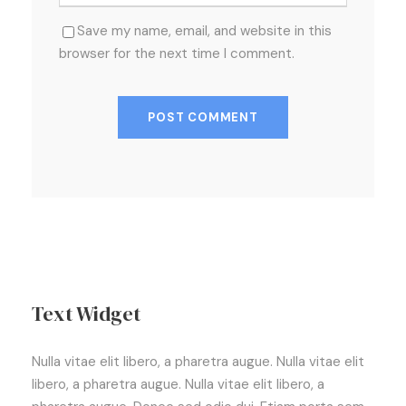
Save my name, email, and website in this
browser for the next time I comment.
Text Widget
Nulla vitae elit libero, a pharetra augue. Nulla vitae elit
libero, a pharetra augue. Nulla vitae elit libero, a