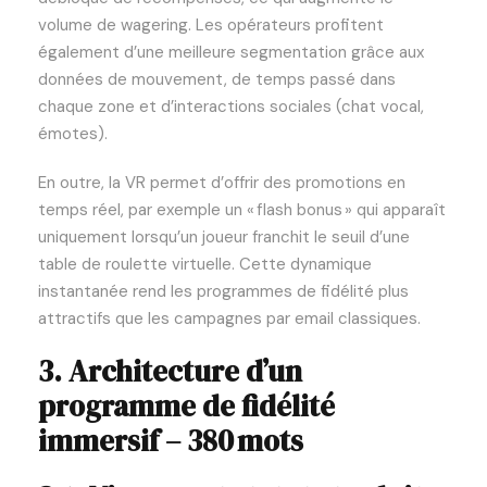
volume de wagering. Les opérateurs profitent
également d’une meilleure segmentation grâce aux
données de mouvement, de temps passé dans
chaque zone et d’interactions sociales (chat vocal,
émotes).
En outre, la VR permet d’offrir des promotions en
temps réel, par exemple un « flash bonus » qui apparaît
uniquement lorsqu’un joueur franchit le seuil d’une
table de roulette virtuelle. Cette dynamique
instantanée rend les programmes de fidélité plus
attractifs que les campagnes par email classiques.
3. Architecture d’un
programme de fidélité
immersif – 380 mots