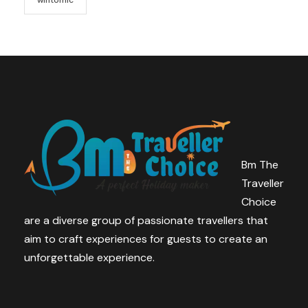
wintomic
Bm The
Traveller
Choice
are a diverse group of passionate travellers that
aim to craft experiences for guests to create an
unforgettable experience.