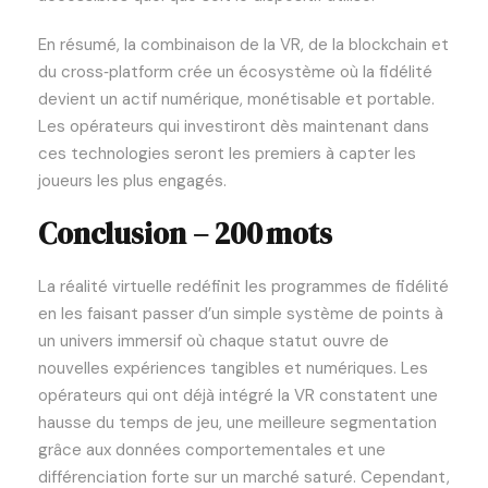
En résumé, la combinaison de la VR, de la blockchain et
du cross‑platform crée un écosystème où la fidélité
devient un actif numérique, monétisable et portable.
Les opérateurs qui investiront dès maintenant dans
ces technologies seront les premiers à capter les
joueurs les plus engagés.
Conclusion – 200 mots
La réalité virtuelle redéfinit les programmes de fidélité
en les faisant passer d’un simple système de points à
un univers immersif où chaque statut ouvre de
nouvelles expériences tangibles et numériques. Les
opérateurs qui ont déjà intégré la VR constatent une
hausse du temps de jeu, une meilleure segmentation
grâce aux données comportementales et une
différenciation forte sur un marché saturé. Cependant,