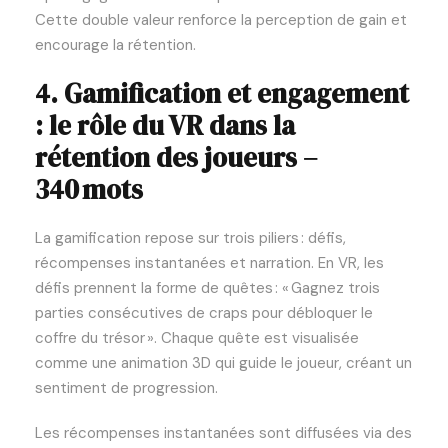
Cette double valeur renforce la perception de gain et
encourage la rétention.
4. Gamification et engagement
: le rôle du VR dans la
rétention des joueurs –
340 mots
La gamification repose sur trois piliers : défis,
récompenses instantanées et narration. En VR, les
défis prennent la forme de quêtes : « Gagnez trois
parties consécutives de craps pour débloquer le
coffre du trésor ». Chaque quête est visualisée
comme une animation 3D qui guide le joueur, créant un
sentiment de progression.
Les récompenses instantanées sont diffusées via des