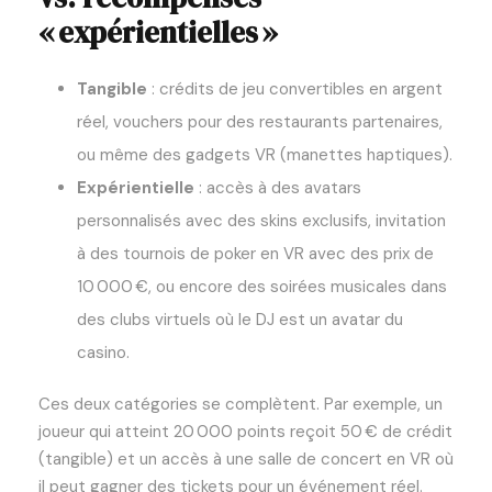
« expérientielles »
Tangible
: crédits de jeu convertibles en argent
réel, vouchers pour des restaurants partenaires,
ou même des gadgets VR (manettes haptiques).
Expérientielle
: accès à des avatars
personnalisés avec des skins exclusifs, invitation
à des tournois de poker en VR avec des prix de
10 000 €, ou encore des soirées musicales dans
des clubs virtuels où le DJ est un avatar du
casino.
Ces deux catégories se complètent. Par exemple, un
joueur qui atteint 20 000 points reçoit 50 € de crédit
(tangible) et un accès à une salle de concert en VR où
il peut gagner des tickets pour un événement réel.