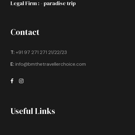
Legal Firm : - paradise trip
Contact
T:
+91 97 271 271 21/22/23
E:
info@bmthetravellerchoice.com
Useful Links