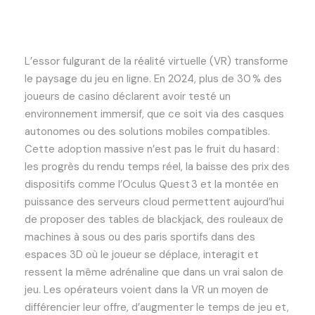
L’essor fulgurant de la réalité virtuelle (VR) transforme
le paysage du jeu en ligne. En 2024, plus de 30 % des
joueurs de casino déclarent avoir testé un
environnement immersif, que ce soit via des casques
autonomes ou des solutions mobiles compatibles.
Cette adoption massive n’est pas le fruit du hasard :
les progrès du rendu temps réel, la baisse des prix des
dispositifs comme l’Oculus Quest 3 et la montée en
puissance des serveurs cloud permettent aujourd’hui
de proposer des tables de blackjack, des rouleaux de
machines à sous ou des paris sportifs dans des
espaces 3D où le joueur se déplace, interagit et
ressent la même adrénaline que dans un vrai salon de
jeu. Les opérateurs voient dans la VR un moyen de
différencier leur offre, d’augmenter le temps de jeu et,