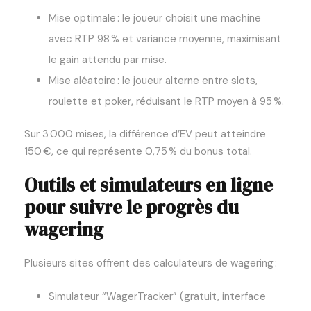
Mise optimale : le joueur choisit une machine
avec RTP 98 % et variance moyenne, maximisant
le gain attendu par mise.
Mise aléatoire : le joueur alterne entre slots,
roulette et poker, réduisant le RTP moyen à 95 %.
Sur 3 000 mises, la différence d’EV peut atteindre
150 €, ce qui représente 0,75 % du bonus total.
Outils et simulateurs en ligne
pour suivre le progrès du
wagering
Plusieurs sites offrent des calculateurs de wagering :
Simulateur “WagerTracker” (gratuit, interface