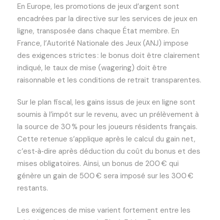
En Europe, les promotions de jeux d’argent sont
encadrées par la directive sur les services de jeux en
ligne, transposée dans chaque État membre. En
France, l’Autorité Nationale des Jeux (ANJ) impose
des exigences strictes : le bonus doit être clairement
indiqué, le taux de mise (wagering) doit être
raisonnable et les conditions de retrait transparentes.
Sur le plan fiscal, les gains issus de jeux en ligne sont
soumis à l’impôt sur le revenu, avec un prélèvement à
la source de 30 % pour les joueurs résidents français.
Cette retenue s’applique après le calcul du gain net,
c’est‑à‑dire après déduction du coût du bonus et des
mises obligatoires. Ainsi, un bonus de 200 € qui
génère un gain de 500 € sera imposé sur les 300 €
restants.
Les exigences de mise varient fortement entre les