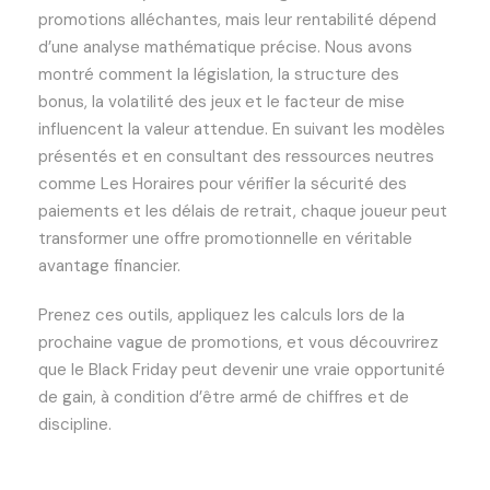
promotions alléchantes, mais leur rentabilité dépend
d’une analyse mathématique précise. Nous avons
montré comment la législation, la structure des
bonus, la volatilité des jeux et le facteur de mise
influencent la valeur attendue. En suivant les modèles
présentés et en consultant des ressources neutres
comme Les Horaires pour vérifier la sécurité des
paiements et les délais de retrait, chaque joueur peut
transformer une offre promotionnelle en véritable
avantage financier.
Prenez ces outils, appliquez les calculs lors de la
prochaine vague de promotions, et vous découvrirez
que le Black Friday peut devenir une vraie opportunité
de gain, à condition d’être armé de chiffres et de
discipline.