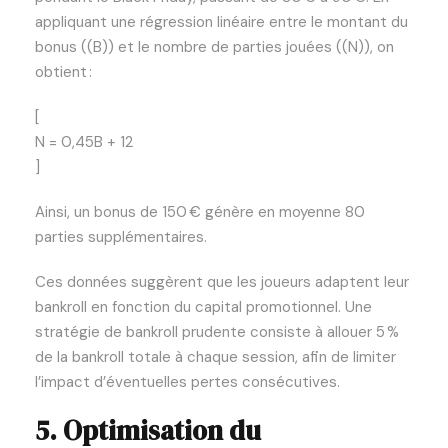
appliquant une régression linéaire entre le montant du
bonus ((B)) et le nombre de parties jouées ((N)), on
obtient :
[
N = 0,45B + 12
]
Ainsi, un bonus de 150 € génère en moyenne 80
parties supplémentaires.
Ces données suggèrent que les joueurs adaptent leur
bankroll en fonction du capital promotionnel. Une
stratégie de bankroll prudente consiste à allouer 5 %
de la bankroll totale à chaque session, afin de limiter
l’impact d’éventuelles pertes consécutives.
5. Optimisation du