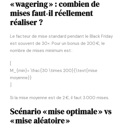
« wagering » : combien de
mises faut‑il réellement
réaliser ?
Le facteur de mise standard pendant le Black Friday
est souvent de 30×. Pour un bonus de 200 €, le
nombre de mises minimum est :
[
M_{min}= \frac{30 \times 200}{\text{mise
moyenne}}
]
Si la mise moyenne est de 2 €, il faut 3 000 mises.
Scénario « mise optimale » vs
« mise aléatoire »