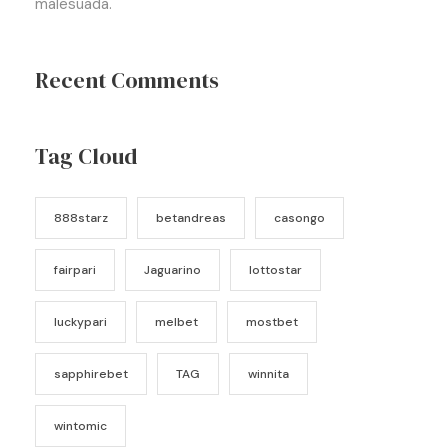
malesuada.
Recent Comments
Tag Cloud
888starz
betandreas
casongo
fairpari
Jaguarino
lottostar
luckypari
melbet
mostbet
sapphirebet
TAG
winnita
wintomic