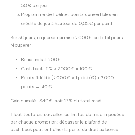
30 € par jour.
Programme de fidélité : points convertibles en
crédits de jeu à hauteur de 0,02 € par point.
Sur 30 jours, un joueur qui mise 2 000 € au total pourra
récupérer :
Bonus initial : 200 €
Cash‑back : 5 % × 2 000 € = 100 €
Points fidélité (2 000 € × 1 point/€) = 2 000
points → 40 €
Gain cumulé = 340 €, soit 17 % du total misé.
Il faut toutefois surveiller les limites de mise imposées
par chaque promotion ; dépasser le plafond de
cash‑back peut entraîner la perte du droit au bonus