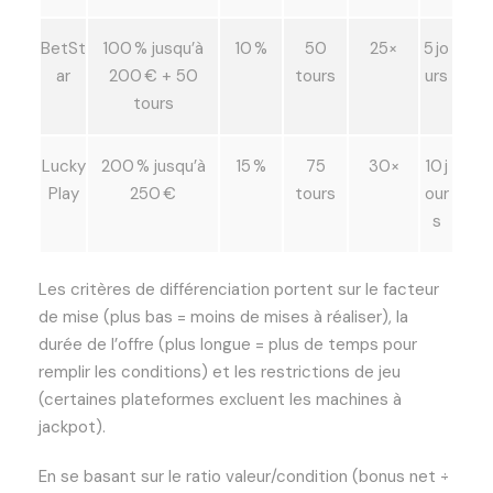
BetSt
100 % jusqu’à
10 %
50
25×
5 jo
ar
200 € + 50
tours
urs
tours
Lucky
200 % jusqu’à
15 %
75
30×
10 j
Play
250 €
tours
our
s
Les critères de différenciation portent sur le facteur
de mise (plus bas = moins de mises à réaliser), la
durée de l’offre (plus longue = plus de temps pour
remplir les conditions) et les restrictions de jeu
(certaines plateformes excluent les machines à
jackpot).
En se basant sur le ratio valeur/condition (bonus net ÷