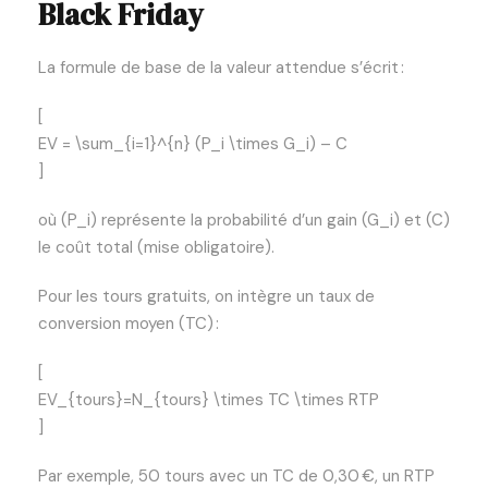
Black Friday
La formule de base de la valeur attendue s’écrit :
[
EV = \sum_{i=1}^{n} (P_i \times G_i) – C
]
où (P_i) représente la probabilité d’un gain (G_i) et (C)
le coût total (mise obligatoire).
Pour les tours gratuits, on intègre un taux de
conversion moyen (TC) :
[
EV_{tours}=N_{tours} \times TC \times RTP
]
Par exemple, 50 tours avec un TC de 0,30 €, un RTP