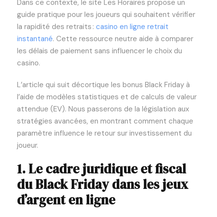
Dans ce contexte, le site Les Horaires propose un
guide pratique pour les joueurs qui souhaitent vérifier
la rapidité des retraits :
casino en ligne retrait
instantané
. Cette ressource neutre aide à comparer
les délais de paiement sans influencer le choix du
casino.
L’article qui suit décortique les bonus Black Friday à
l’aide de modèles statistiques et de calculs de valeur
attendue (EV). Nous passerons de la législation aux
stratégies avancées, en montrant comment chaque
paramètre influence le retour sur investissement du
joueur.
1. Le cadre juridique et fiscal
du Black Friday dans les jeux
d’argent en ligne