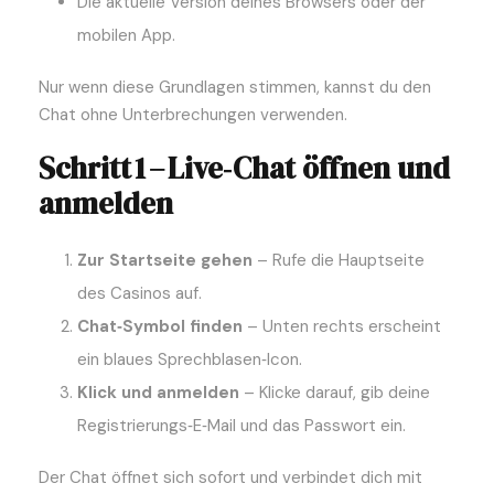
Die aktuelle Version deines Browsers oder der
mobilen App.
Nur wenn diese Grundlagen stimmen, kannst du den
Chat ohne Unterbrechungen verwenden.
Schritt 1 – Live‑Chat öffnen und
anmelden
Zur Startseite gehen
– Rufe die Hauptseite
des Casinos auf.
Chat‑Symbol finden
– Unten rechts erscheint
ein blaues Sprechblasen‑Icon.
Klick und anmelden
– Klicke darauf, gib deine
Registrierungs‑E‑Mail und das Passwort ein.
Der Chat öffnet sich sofort und verbindet dich mit