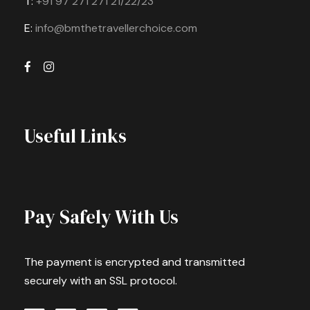
T:
+91 97 271 271 21/22/23
E:
info@bmthetravellerchoice.com
Useful Links
Pay Safely With Us
The payment is encrypted and transmitted
securely with an SSL protocol.