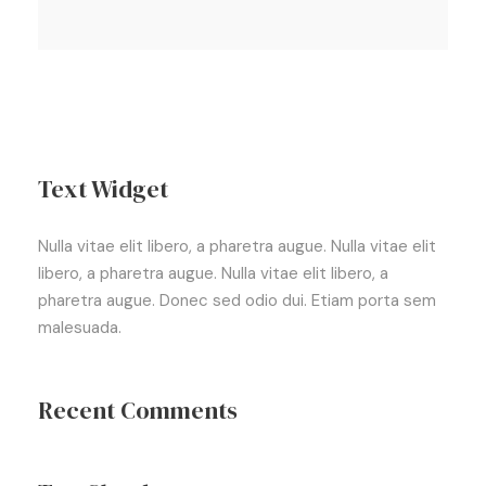
Text Widget
Nulla vitae elit libero, a pharetra augue. Nulla vitae elit
libero, a pharetra augue. Nulla vitae elit libero, a
pharetra augue. Donec sed odio dui. Etiam porta sem
malesuada.
Recent Comments