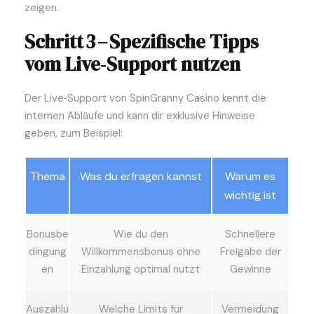
zeigen.
Schritt 3 – Spezifische Tipps
vom Live‑Support nutzen
Der Live‑Support von SpinGranny Casino kennt die
internen Abläufe und kann dir exklusive Hinweise
geben, zum Beispiel:
Thema
Was du erfragen kannst
Warum es
wichtig ist
Bonusbe
Wie du den
Schnellere
dingung
Willkommensbonus ohne
Freigabe der
en
Einzahlung optimal nutzt
Gewinne
Auszahlu
Welche Limits für
Vermeidung