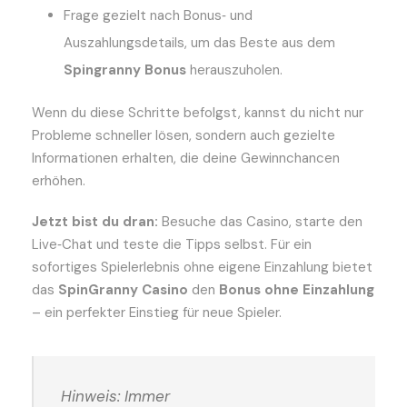
Frage gezielt nach Bonus‑ und
Auszahlungsdetails, um das Beste aus dem
Spingranny Bonus
herauszuholen.
Wenn du diese Schritte befolgst, kannst du nicht nur
Probleme schneller lösen, sondern auch gezielte
Informationen erhalten, die deine Gewinnchancen
erhöhen.
Jetzt bist du dran:
Besuche das Casino, starte den
Live‑Chat und teste die Tipps selbst. Für ein
sofortiges Spielerlebnis ohne eigene Einzahlung bietet
das
SpinGranny Casino
den
Bonus ohne Einzahlung
– ein perfekter Einstieg für neue Spieler.
Hinweis:
Immer