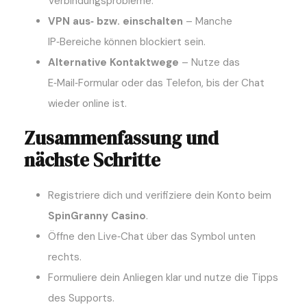
Verbindungsprobleme.
VPN aus‑ bzw. einschalten
– Manche
IP‑Bereiche können blockiert sein.
Alternative Kontaktwege
– Nutze das
E‑Mail‑Formular oder das Telefon, bis der Chat
wieder online ist.
Zusammenfassung und
nächste Schritte
Registriere dich und verifiziere dein Konto beim
SpinGranny Casino
.
Öffne den Live‑Chat über das Symbol unten
rechts.
Formuliere dein Anliegen klar und nutze die Tipps
des Supports.