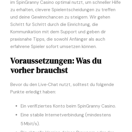
im SpinGranny Casino optimal nutzt, um schneller Hilfe
zu erhalten, clevere Spielentscheidungen zu treffen
und deine Gewinnchancen zu steigern. Wir gehen
Schritt für Schritt durch die Einrichtung, die
Kommunikation mit dem Support und geben dir
praxisnahe Tipps, die sowohl Anfänger als auch
erfahrene Spieler sofort umsetzen können.
Voraussetzungen: Was du
vorher brauchst
Bevor du den Live‑Chat nutzt, solltest du folgende
Punkte erledigt haben:
Ein verifiziertes Konto beim SpinGranny Casino.
Eine stabile Internetverbindung (mindestens
5 Mbit/s).