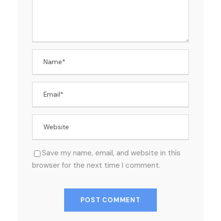
Save my name, email, and website in this
browser for the next time I comment.