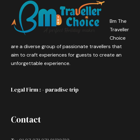
Bm The
Traveller
Choice
are a diverse group of passionate travellers that
aim to craft experiences for guests to create an
unforgettable experience.
Legal Firm : - paradise trip
Contact