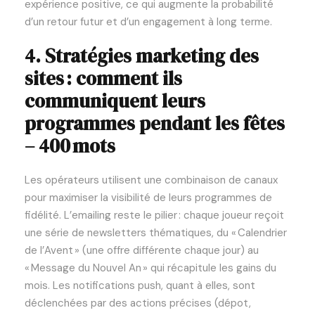
expérience positive, ce qui augmente la probabilité
d’un retour futur et d’un engagement à long terme.
4. Stratégies marketing des
sites : comment ils
communiquent leurs
programmes pendant les fêtes
– 400 mots
Les opérateurs utilisent une combinaison de canaux
pour maximiser la visibilité de leurs programmes de
fidélité. L’emailing reste le pilier : chaque joueur reçoit
une série de newsletters thématiques, du « Calendrier
de l’Avent » (une offre différente chaque jour) au
« Message du Nouvel An » qui récapitule les gains du
mois. Les notifications push, quant à elles, sont
déclenchées par des actions précises (dépot,