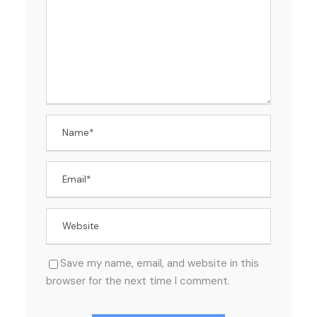
Save my name, email, and website in this
browser for the next time I comment.