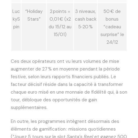
Luc
“Holiday
2 points =
3 niveaux,
50 € de
kyS
Stars”
0,01 € (x2
cash back
bonus
pin
du 15/12 au
5‑20 %
“cadeau
15/01)
surprise” le
24/12
Ces deux opérateurs ont vu leurs volumes de mise
augmenter de 27 % en moyenne pendant la période
festive, selon leurs rapports financiers publiés. Le
facteur décisif réside dans la capacité à transformer
chaque euro misé en une monnaie de fidélité qui, à son
tour, débloque des opportunités de gain
supplémentaires.
En outre, les programmes intègrent désormais des
éléments de gamification : missions quotidiennes
(“Jouez 5 tours sur le slot
Santa’s Reel
et gagnez 500