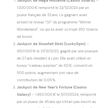
Jackpot de
Mega Mistletoe
(Casino Solaris)
–
1 200 000 € remporté le 22/12/2023 par un
joueur français de 32 ans. Le gagnant avait
atteint le niveau “Or” du programme “Winter
Wonderland”, ce qui lui avait octroyé 250 tickets
de boost.
Jackpot de
Snowfall Slots
(LuckySpin)
–
950 000 € le 31/12/2023, gagné par une joueuse
de 27 ans résidant à Lyon. Elle avait utilisé un
bonus “cadeau surprise” de 50 €, converti en
500 points, augmentant son taux de
contribution de 0,05 %.
Jackpot de
New Year’s Fortune
(Casino
Galaxy)
– 1 450 000 € le 5/01/2024, remporté
par un joueur de 45 ans qui n’était pas inscrit au