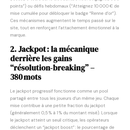
points”) ou défis hebdomaux (“Atteignez 10 000 € de
mise cumulée pour débloquer le badge “Renne d’or”).
Ces mécanismes augmentent le temps passé sur le
site, tout en renforçant l’attachement émotionnel à la
marque.
2. Jackpot : la mécanique
derrière les gains
“résolution‑breaking” –
380 mots
Le jackpot progressif fonctionne comme un pool
partagé entre tous les joueurs d’un même jeu. Chaque
mise contribue à une petite fraction du jackpot
(généralement 0,5 % à 1 % du montant misé). Lorsque
le jackpot atteint un seuil critique, les opérateurs
déclenchent un “jackpot boost” : le pourcentage de