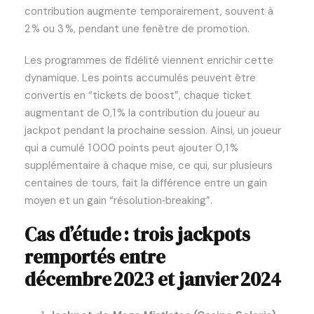
contribution augmente temporairement, souvent à
2 % ou 3 %, pendant une fenêtre de promotion.
Les programmes de fidélité viennent enrichir cette
dynamique. Les points accumulés peuvent être
convertis en “tickets de boost”, chaque ticket
augmentant de 0,1 % la contribution du joueur au
jackpot pendant la prochaine session. Ainsi, un joueur
qui a cumulé 1 000 points peut ajouter 0,1 %
supplémentaire à chaque mise, ce qui, sur plusieurs
centaines de tours, fait la différence entre un gain
moyen et un gain “résolution‑breaking”.
Cas d’étude : trois jackpots
remportés entre
décembre 2023 et janvier 2024