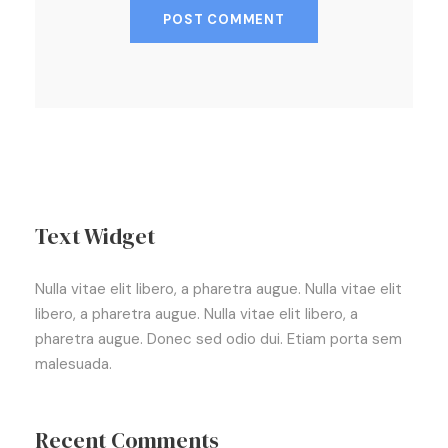
Text Widget
Nulla vitae elit libero, a pharetra augue. Nulla vitae elit
libero, a pharetra augue. Nulla vitae elit libero, a
pharetra augue. Donec sed odio dui. Etiam porta sem
malesuada.
Recent Comments