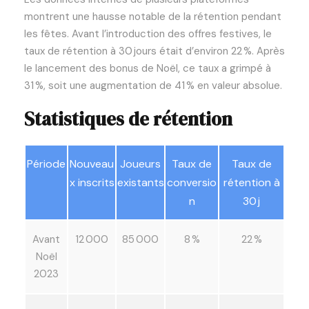
montrent une hausse notable de la rétention pendant
les fêtes. Avant l’introduction des offres festives, le
taux de rétention à 30 jours était d’environ 22 %. Après
le lancement des bonus de Noël, ce taux a grimpé à
31 %, soit une augmentation de 41 % en valeur absolue.
Statistiques de rétention
Période
Nouveau
Joueurs
Taux de
Taux de
x inscrits
existants
conversio
rétention à
n
30 j
Avant
12 000
85 000
8 %
22 %
Noël
2023