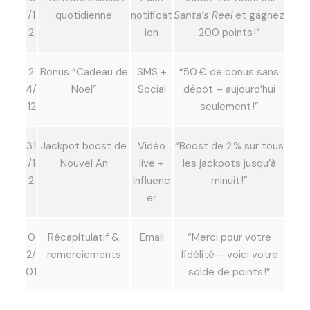
/1
quotidienne
notificat
Santa’s Reel
et gagnez
2
ion
200 points !”
2
Bonus “Cadeau de
SMS +
“50 € de bonus sans
4/
Noël”
Social
dépôt – aujourd’hui
12
seulement !”
31
Jackpot boost de
Vidéo
“Boost de 2 % sur tous
/1
Nouvel An
live +
les jackpots jusqu’à
2
Influenc
minuit !”
er
0
Récapitulatif &
Email
“Merci pour votre
2/
remerciements
fidélité – voici votre
01
solde de points !”