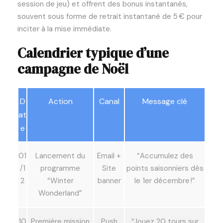
session de jeu) et offrent des bonus instantanés,
souvent sous forme de retrait instantané de 5 € pour
inciter à la mise immédiate.
Calendrier typique d’une
campagne de Noël
D
Action
Canal
Message clé
at
e
01
Lancement du
Email +
“Accumulez des
/1
programme
Site
points saisonniers dès
2
“Winter
banner
le 1er décembre !”
Wonderland”
10
Première mission
Push
“Jouez 20 tours sur