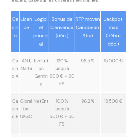
leaders, basé sur les critères mentionnés :
Ca
Licen
Logici
Bonus de
RTP moyen
Jackpot
sin
ce
el
bienvenue
Caribbean
max
o
princip
(déc.)
Stud
(début
al
déc.)
Ca
ANJ,
Evoluti
120 %
96,5 %
15 000 €
sin
Malta
on
jusqu’à
o A
Gamin
600 € + 60
g
FS
Ca
Gibral
NetEnt
100 %
96,2 %
13 500 €
sin
tar,
jusqu’à
o B
UKGC
500 € + 50
FS