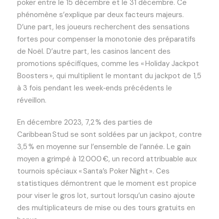
poker entre le 15 décembre et le 31 décembre. Ce
phénomène s’explique par deux facteurs majeurs.
D’une part, les joueurs recherchent des sensations
fortes pour compenser la monotonie des préparatifs
de Noël. D’autre part, les casinos lancent des
promotions spécifiques, comme les « Holiday Jackpot
Boosters », qui multiplient le montant du jackpot de 1,5
à 3 fois pendant les week‑ends précédents le
réveillon.
En décembre 2023, 7,2 % des parties de
Caribbean Stud se sont soldées par un jackpot, contre
3,5 % en moyenne sur l’ensemble de l’année. Le gain
moyen a grimpé à 12 000 €, un record attribuable aux
tournois spéciaux « Santa’s Poker Night ». Ces
statistiques démontrent que le moment est propice
pour viser le gros lot, surtout lorsqu’un casino ajoute
des multiplicateurs de mise ou des tours gratuits en