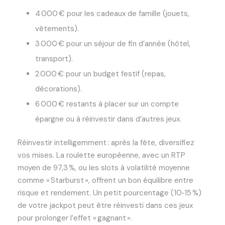
4 000 € pour les cadeaux de famille (jouets,
vêtements).
3 000 € pour un séjour de fin d’année (hôtel,
transport).
2 000 € pour un budget festif (repas,
décorations).
6 000 € restants à placer sur un compte
épargne ou à réinvestir dans d’autres jeux.
Réinvestir intelligemment : après la fête, diversifiez
vos mises. La roulette européenne, avec un RTP
moyen de 97,3 %, ou les slots à volatilité moyenne
comme « Starburst », offrent un bon équilibre entre
risque et rendement. Un petit pourcentage (10‑15 %)
de votre jackpot peut être réinvesti dans ces jeux
pour prolonger l’effet « gagnant ».