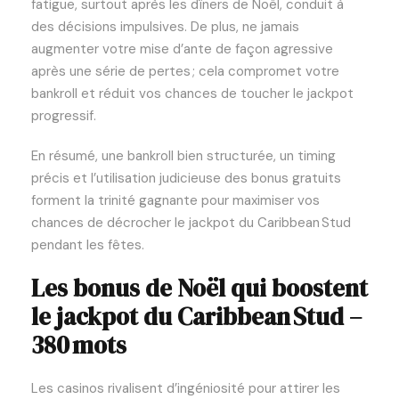
fatigue, surtout après les dîners de Noël, conduit à
des décisions impulsives. De plus, ne jamais
augmenter votre mise d’ante de façon agressive
après une série de pertes ; cela compromet votre
bankroll et réduit vos chances de toucher le jackpot
progressif.
En résumé, une bankroll bien structurée, un timing
précis et l’utilisation judicieuse des bonus gratuits
forment la trinité gagnante pour maximiser vos
chances de décrocher le jackpot du Caribbean Stud
pendant les fêtes.
Les bonus de Noël qui boostent
le jackpot du Caribbean Stud –
380 mots
Les casinos rivalisent d’ingéniosité pour attirer les