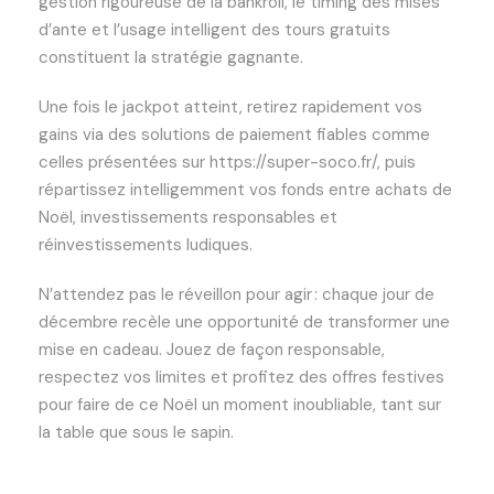
gestion rigoureuse de la bankroll, le timing des mises
d’ante et l’usage intelligent des tours gratuits
constituent la stratégie gagnante.
Une fois le jackpot atteint, retirez rapidement vos
gains via des solutions de paiement fiables comme
celles présentées sur https://super-soco.fr/, puis
répartissez intelligemment vos fonds entre achats de
Noël, investissements responsables et
réinvestissements ludiques.
N’attendez pas le réveillon pour agir : chaque jour de
décembre recèle une opportunité de transformer une
mise en cadeau. Jouez de façon responsable,
respectez vos limites et profitez des offres festives
pour faire de ce Noël un moment inoubliable, tant sur
la table que sous le sapin.