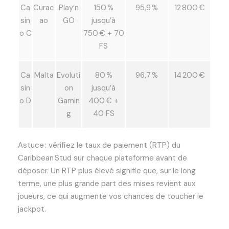
Ca
Curac
Play’n
150 %
95,9 %
12 800 €
sin
ao
GO
jusqu’à
o C
750 € + 70
FS
Ca
Malta
Evoluti
80 %
96,7 %
14 200 €
sin
on
jusqu’à
o D
Gamin
400 € +
g
40 FS
Astuce : vérifiez le taux de paiement (RTP) du
Caribbean Stud sur chaque plateforme avant de
déposer. Un RTP plus élevé signifie que, sur le long
terme, une plus grande part des mises revient aux
joueurs, ce qui augmente vos chances de toucher le
jackpot.