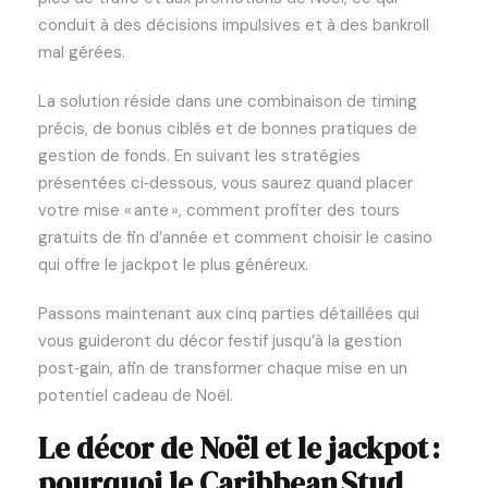
conduit à des décisions impulsives et à des bankroll
mal gérées.
La solution réside dans une combinaison de timing
précis, de bonus ciblés et de bonnes pratiques de
gestion de fonds. En suivant les stratégies
présentées ci‑dessous, vous saurez quand placer
votre mise « ante », comment profiter des tours
gratuits de fin d’année et comment choisir le casino
qui offre le jackpot le plus généreux.
Passons maintenant aux cinq parties détaillées qui
vous guideront du décor festif jusqu’à la gestion
post‑gain, afin de transformer chaque mise en un
potentiel cadeau de Noël.
Le décor de Noël et le jackpot :
pourquoi le Caribbean Stud