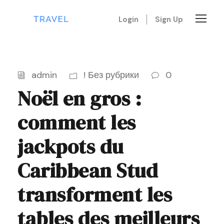
Login
Sign Up
admin
! Без рубрики
0
Noël en gros :
comment les
jackpots du
Caribbean Stud
transforment les
tables des meilleurs