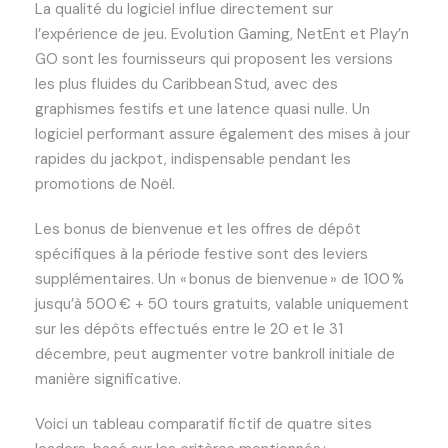
La qualité du logiciel influe directement sur
l’expérience de jeu. Evolution Gaming, NetEnt et Play’n
GO sont les fournisseurs qui proposent les versions
les plus fluides du Caribbean Stud, avec des
graphismes festifs et une latence quasi nulle. Un
logiciel performant assure également des mises à jour
rapides du jackpot, indispensable pendant les
promotions de Noël.
Les bonus de bienvenue et les offres de dépôt
spécifiques à la période festive sont des leviers
supplémentaires. Un « bonus de bienvenue » de 100 %
jusqu’à 500 € + 50 tours gratuits, valable uniquement
sur les dépôts effectués entre le 20 et le 31
décembre, peut augmenter votre bankroll initiale de
manière significative.
Voici un tableau comparatif fictif de quatre sites