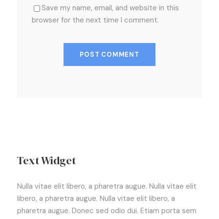
Save my name, email, and website in this
browser for the next time I comment.
Text Widget
Nulla vitae elit libero, a pharetra augue. Nulla vitae elit
libero, a pharetra augue. Nulla vitae elit libero, a
pharetra augue. Donec sed odio dui. Etiam porta sem