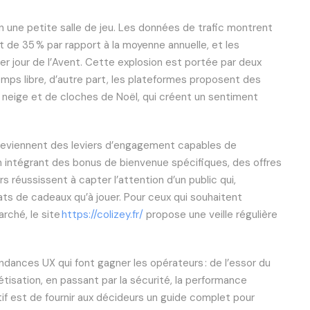
ne petite salle de jeu. Les données de trafic montrent
 de 35 % par rapport à la moyenne annuelle, et les
er jour de l’Avent. Cette explosion est portée par deux
emps libre, d’autre part, les plateformes proposent des
 neige et de cloches de Noël, qui créent un sentiment
s deviennent des leviers d’engagement capables de
 En intégrant des bonus de bienvenue spécifiques, des offres
s réussissent à capter l’attention d’un public qui,
ats de cadeaux qu’à jouer. Pour ceux qui souhaitent
rché, le site
https://colizey.fr/
propose une veille régulière
dances UX qui font gagner les opérateurs : de l’essor du
tisation, en passant par la sécurité, la performance
if est de fournir aux décideurs un guide complet pour