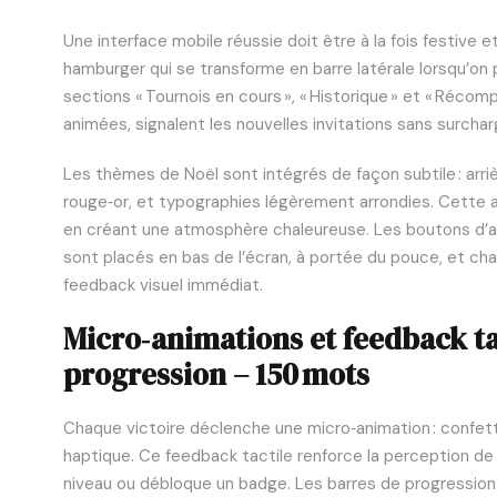
Une interface mobile réussie doit être à la fois festive e
hamburger qui se transforme en barre latérale lorsqu’on
sections « Tournois en cours », « Historique » et « Réco
animées, signalent les nouvelles invitations sans surcharg
Les thèmes de Noël sont intégrés de façon subtile : arri
rouge‑or, et typographies légèrement arrondies. Cette ap
en créant une atmosphère chaleureuse. Les boutons d’action
sont placés en bas de l’écran, à portée du pouce, et cha
feedback visuel immédiat.
Micro‑animations et feedback tac
progression – 150 mots
Chaque victoire déclenche une micro‑animation : confett
haptique. Ce feedback tactile renforce la perception de 
niveau ou débloque un badge. Les barres de progression