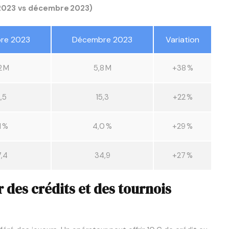
2023 vs décembre 2023)
re 2023
Décembre 2023
Variation
2 M
5,8 M
+38 %
2,5
15,3
+22 %
1 %
4,0 %
+29 %
7,4
34,9
+27 %
r des crédits et des tournois