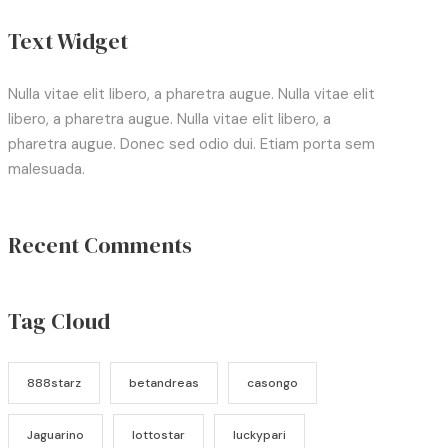
Text Widget
Nulla vitae elit libero, a pharetra augue. Nulla vitae elit
libero, a pharetra augue. Nulla vitae elit libero, a
pharetra augue. Donec sed odio dui. Etiam porta sem
malesuada.
Recent Comments
Tag Cloud
888starz
betandreas
casongo
Jaguarino
lottostar
luckypari