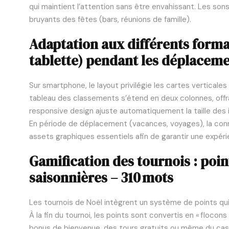
qui maintient l’attention sans être envahissant. Les son
bruyants des fêtes (bars, réunions de famille).
Adaptation aux différents forma
tablette) pendant les déplacemen
Sur smartphone, le layout privilégie les cartes verticales 
tableau des classements s’étend en deux colonnes, offra
responsive design ajuste automatiquement la taille des ic
En période de déplacement (vacances, voyages), la conne
assets graphiques essentiels afin de garantir une expé
Gamification des tournois : poi
saisonnières – 310 mots
Les tournois de Noël intègrent un système de points qu
À la fin du tournoi, les points sont convertis en « floco
bonus de bienvenue, des tours gratuits ou même du cas