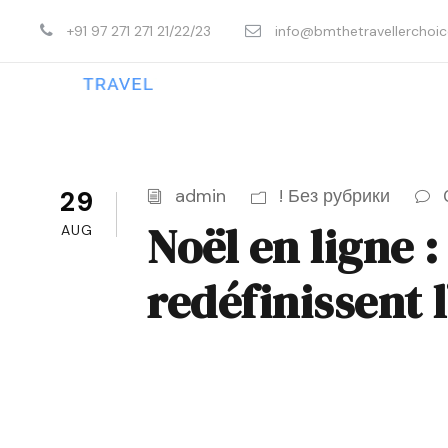
+91 97 271 271 21/22/23
info@bmthetravellerchoi
29
admin
! Без рубрики
Noël en ligne 
AUG
redéfinissent 