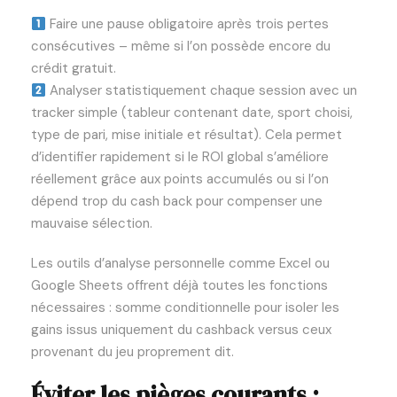
Faire une pause obligatoire après trois pertes
consécutives – même si l’on possède encore du
crédit gratuit.
Analyser statistiquement chaque session avec un
tracker simple (tableur contenant date, sport choisi,
type de pari, mise initiale et résultat). Cela permet
d’identifier rapidement si le ROI global s’améliore
réellement grâce aux points accumulés ou si l’on
dépend trop du cash back pour compenser une
mauvaise sélection.
Les outils d’analyse personnelle comme Excel ou
Google Sheets offrent déjà toutes les fonctions
nécessaires : somme conditionnelle pour isoler les
gains issus uniquement du cashback versus ceux
provenant du jeu proprement dit.
Éviter les pièges courants :