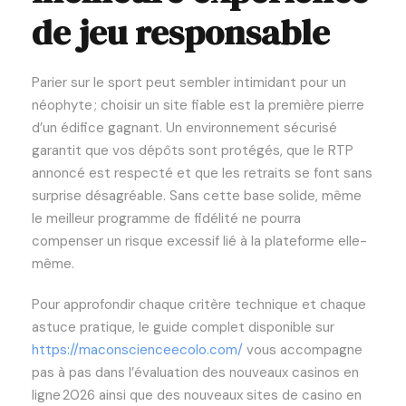
de jeu responsable
Parier sur le sport peut sembler intimidant pour un
néophyte ; choisir un site fiable est la première pierre
d’un édifice gagnant. Un environnement sécurisé
garantit que vos dépôts sont protégés, que le RTP
annoncé est respecté et que les retraits se font sans
surprise désagréable. Sans cette base solide, même
le meilleur programme de fidélité ne pourra
compenser un risque excessif lié à la plateforme elle-
même.
Pour approfondir chaque critère technique et chaque
astuce pratique, le guide complet disponible sur
https://maconscienceecolo.com/
vous accompagne
pas à pas dans l’évaluation des nouveaux casinos en
ligne 2026 ainsi que des nouveaux sites de casino en