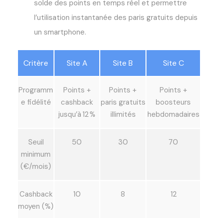
solde des points en temps réel et permettre
l’utilisation instantanée des paris gratuits depuis
un smartphone.
Critère
Site A
Site B
Site C
Programm
Points +
Points +
Points +
e fidélité
cashback
paris gratuits
boosteurs
jusqu’à 12 %
illimités
hebdomadaires
Seuil
50
30
70
minimum
(€/mois)
Cashback
10
8
12
moyen (%)