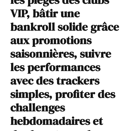
VIP, bâtir une
bankroll solide grâce
aux promotions
saisonnières, suivre
les performances
avec des trackers
simples, profiter des
challenges
hebdomadaires et