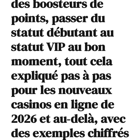
des boosteurs de
points, passer du
statut débutant au
statut VIP au bon
moment, tout cela
expliqué pas à pas
pour les nouveaux
casinos en ligne de
2026 et au‑delà, avec
des exemples chiffrés