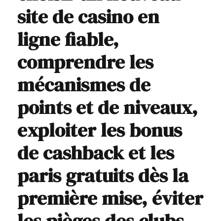
site de casino en
ligne fiable,
comprendre les
mécanismes de
points et de niveaux,
exploiter les bonus
de cashback et les
paris gratuits dès la
première mise, éviter
les pièges des clubs