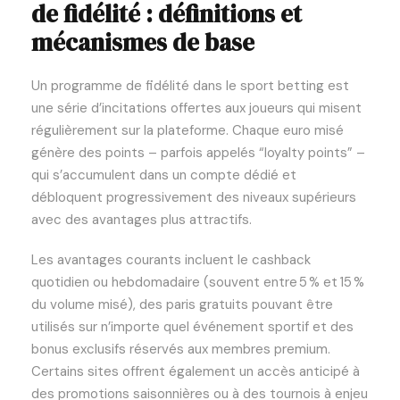
de fidélité : définitions et
mécanismes de base
Un programme de fidélité dans le sport betting est
une série d’incitations offertes aux joueurs qui misent
régulièrement sur la plateforme. Chaque euro misé
génère des points – parfois appelés “loyalty points” –
qui s’accumulent dans un compte dédié et
débloquent progressivement des niveaux supérieurs
avec des avantages plus attractifs.
Les avantages courants incluent le cashback
quotidien ou hebdomadaire (souvent entre 5 % et 15 %
du volume misé), des paris gratuits pouvant être
utilisés sur n’importe quel événement sportif et des
bonus exclusifs réservés aux membres premium.
Certains sites offrent également un accès anticipé à
des promotions saisonnières ou à des tournois à enjeu