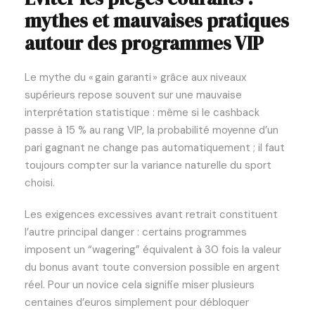
mythes et mauvaises pratiques
autour des programmes VIP
Le mythe du « gain garanti » grâce aux niveaux
supérieurs repose souvent sur une mauvaise
interprétation statistique : même si le cashback
passe à 15 % au rang VIP, la probabilité moyenne d’un
pari gagnant ne change pas automatiquement ; il faut
toujours compter sur la variance naturelle du sport
choisi.
Les exigences excessives avant retrait constituent
l’autre principal danger : certains programmes
imposent un “wagering” équivalent à 30 fois la valeur
du bonus avant toute conversion possible en argent
réel. Pour un novice cela signifie miser plusieurs
centaines d’euros simplement pour débloquer