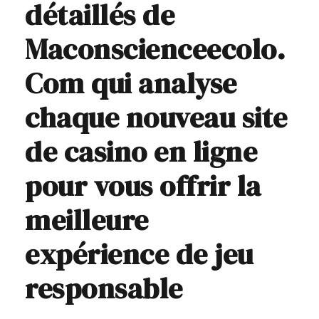
détaillés de
Maconscienceecolo.
Com qui analyse
chaque nouveau site
de casino en ligne
pour vous offrir la
meilleure
expérience de jeu
responsable