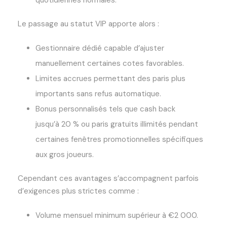
quotidiennes normales.
Le passage au statut VIP apporte alors :
Gestionnaire dédié capable d’ajuster
manuellement certaines cotes favorables.
Limites accrues permettant des paris plus
importants sans refus automatique.
Bonus personnalisés tels que cash back
jusqu’à 20 % ou paris gratuits illimités pendant
certaines fenêtres promotionnelles spécifiques
aux gros joueurs.
Cependant ces avantages s’accompagnent parfois
d’exigences plus strictes comme :
Volume mensuel minimum supérieur à €2 000.