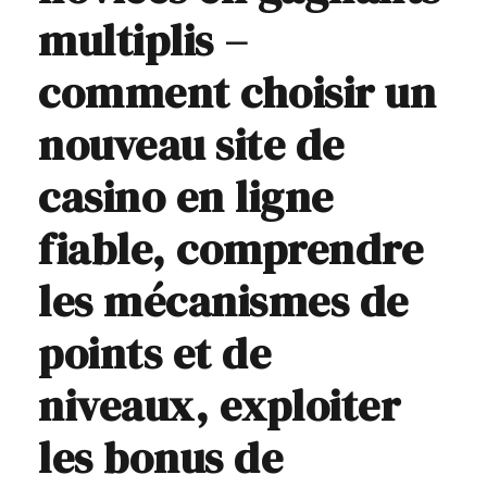
multiplis –
comment choisir un
nouveau site de
casino en ligne
fiable, comprendre
les mécanismes de
points et de
niveaux, exploiter
les bonus de