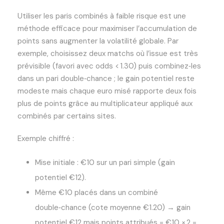
Utiliser les paris combinés à faible risque est une
méthode efficace pour maximiser l’accumulation de
points sans augmenter la volatilité globale. Par
exemple, choisissez deux matchs où l’issue est très
prévisible (favori avec odds < 1.30) puis combinez‑les
dans un pari double‑chance ; le gain potentiel reste
modeste mais chaque euro misé rapporte deux fois
plus de points grâce au multiplicateur appliqué aux
combinés par certains sites.
Exemple chiffré :
Mise initiale : €10 sur un pari simple (gain
potentiel €12).
Même €10 placés dans un combiné
double‑chance (cote moyenne €1.20) → gain
potentiel €12 mais points attribués = €10 × 2 =