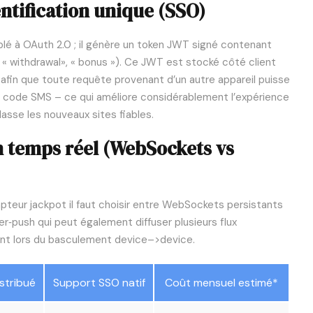
entification unique (SSO)
é à OAuth 2.0 ; il génère un token JWT signé contenant
y», « withdrawal», « bonus »). Ce JWT est stocké côté client
 afin que toute requête provenant d’un autre appareil puisse
 code SMS – ce qui améliore considérablement l’expérience
asse les nouveaux sites fiables.​
 temps réel (WebSockets vs
teur jackpot il faut choisir entre WebSockets persistants
r‑push qui peut également diffuser plusieurs flux
ent lors du basculement device–>device.
stribué
Support SSO natif
Coût mensuel estimé*