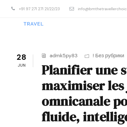
+91 97 271 271 21/22/23
info@bmthetravellerchoi
28
admk5py83
! Без рубрики
Planifier une 
JUN
maximiser les 
omnicanale po
fluide, intelli