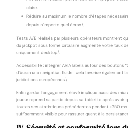
claire.
Réduire au maximum le nombre d’étapes nécessaire
depuis n’importe quel écran.\
Tests A/B réalisés par plusieurs opérateurs montrent qu
du jackpot sous forme circulaire augmente votre taux d
uniquement desktop.\
Accessibilité : intégrer ARIA labels autour des boutons “S
d’écran une navigation fluide ; cela favorise également
juridictions européennes.\
Enfin garder l’engagement élevé implique aussi des micr
joueur reprend sa partie depuis sa tablette après avoir 
toutes ses statistiques précédentes pendant <250 ms 
suffisamment visible pour rassurer quant à la persistance
IV​​. Sécurité et conformité lors