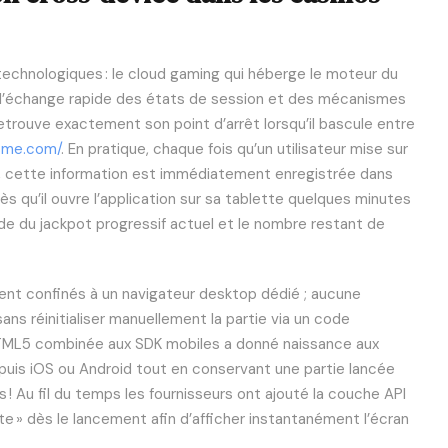
 technologiques : le cloud gaming qui héberge le moteur du
t l’échange rapide des états de session et des mécanismes
etrouve exactement son point d’arrêt lorsqu’il bascule entre
isme.com/
. En pratique, chaque fois qu’un utilisateur mise sur
e, cette information est immédiatement enregistrée dans
s qu’il ouvre l’application sur sa tablette quelques minutes
olde du jackpot progressif actuel et le nombre restant de
ient confinés à un navigateur desktop dédié ; aucune
ans réinitialiser manuellement la partie via un code
HTML5 combinée aux SDK mobiles a donné naissance aux
puis iOS ou Android tout en conservant une partie lancée
 Au fil du temps les fournisseurs ont ajouté la couche API
e » dès le lancement afin d’afficher instantanément l’écran