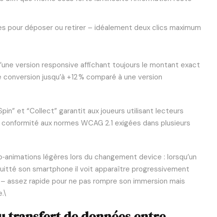
s pour déposer ou retirer – idéalement deux clics maximum
’une version responsive affichant toujours le montant exact
e conversion jusqu’à +12 % comparé à une version
pin” et “Collect” garantit aux joueurs utilisant lecteurs
 la conformité aux normes WCAG 2.1 exigées dans plusieurs
o‑animations légères lors du changement device : lorsqu’un
quitté son smartphone il voit apparaître progressivement
– assez rapide pour ne pas rompre son immersion mais
.\
 du transfert de données entre