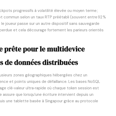
ackpots progressifs à volatilité élevée ou moyen terme ;
t commun selon un taux RTP préétabli (souvent entre 92 %
le joueur passe sur un autre dispositif sans sauvegarde
perdue et cela décourage fortement les parieurs orientés
e prête pour le multidevice
es de données distribuées
plusieurs zones géographiques hébergées chez un
atence et points uniques de défaillance. Les bases NoSQL
clé‑valeur ultra‑rapide où chaque token session est
e assure que lorsqu’une écriture intervient depuis un
uis une tablette basée à Singapour grâce au protocole