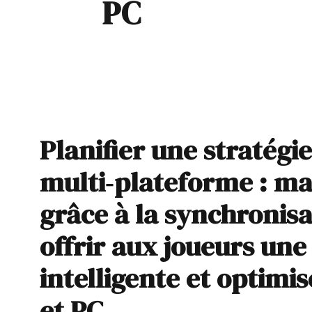
PC
Planifier une stratégie
multi‑plateforme : ma
grâce à la synchronis
offrir aux joueurs une
intelligente et optimis
et PC