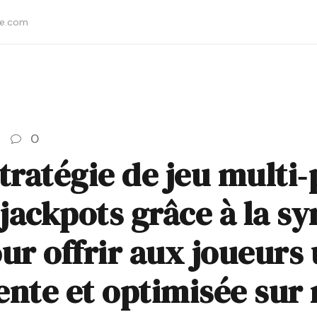
ce.com
0
stratégie de jeu multi‑
jackpots grâce à la s
ur offrir aux joueurs
gente et optimisée sur 