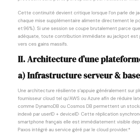
Cette continuité devient critique lorsque l’on parle de j
chaque mise supplémentaire alimente directement le po
et 96%). Si une session se coupe brutalement parce que 
adéquate, toute contribution immédiate au jackpot est 
vers ces gains massifs.
II. Architecture d’une plateform
a) Infrastructure serveur & bas
Une architecture résiliente s’appuie généralement sur 
fournisseur cloud tel qu’AWS ou Azure afin de réduire l
comme DynamoDB ou Cosmos DB permettent un stockage 
indexé par userID + deviceID· Cette réplication synchron
smartphone français elle est immédiatement visible dep
Paxos intégré au service géré par le cloud provider.*