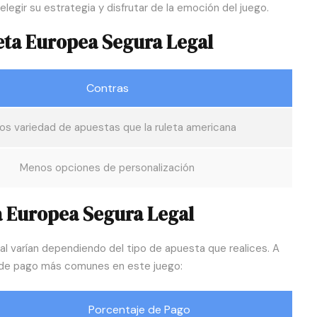
legir su estrategia y disfrutar de la emoción del juego.
leta Europea Segura Legal
Contras
s variedad de apuestas que la ruleta americana
Menos opciones de personalización
a Europea Segura Legal
al varían dependiendo del tipo de apuesta que realices. A
s de pago más comunes en este juego:
Porcentaje de Pago