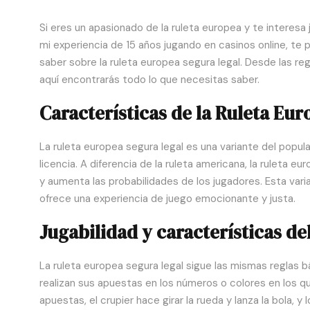
Si eres un apasionado de la ruleta europea y te interesa 
mi experiencia de 15 años jugando en casinos online, te 
saber sobre la ruleta europea segura legal. Desde las re
aquí encontrarás todo lo que necesitas saber.
Características de la Ruleta Eu
La ruleta europea segura legal es una variante del popula
licencia. A diferencia de la ruleta americana, la ruleta eu
y aumenta las probabilidades de los jugadores. Esta vari
ofrece una experiencia de juego emocionante y justa.
Jugabilidad y características de
La ruleta europea segura legal sigue las mismas reglas b
realizan sus apuestas en los números o colores en los qu
apuestas, el crupier hace girar la rueda y lanza la bola, 