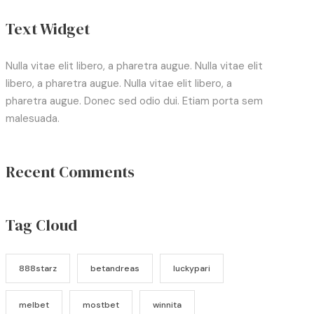
Text Widget
Nulla vitae elit libero, a pharetra augue. Nulla vitae elit
libero, a pharetra augue. Nulla vitae elit libero, a
pharetra augue. Donec sed odio dui. Etiam porta sem
malesuada.
Recent Comments
Tag Cloud
888starz
betandreas
luckypari
melbet
mostbet
winnita