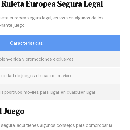
a Ruleta Europea Segura Legal
ruleta europea segura legal, estos son algunos de los
nante juego:
Características
bienvenida y promociones exclusivas
ariedad de juegos de casino en vivo
spositivos móviles para jugar en cualquier lugar
l Juego
 segura, aquí tienes algunos consejos para comprobar la