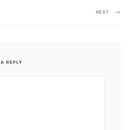
NEXT
 A REPLY