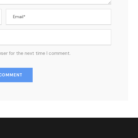
wser for the next time I comment.