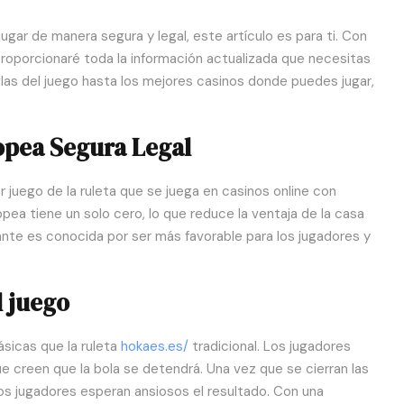
jugar de manera segura y legal, este artículo es para ti. Con
proporcionaré toda la información actualizada que necesitas
glas del juego hasta los mejores casinos donde puedes jugar,
ropea Segura Legal
r juego de la ruleta que se juega en casinos online con
ropea tiene un solo cero, lo que reduce la ventaja de la casa
ante es conocida por ser más favorable para los jugadores y
l juego
ásicas que la ruleta
hokaes.es/
tradicional. Los jugadores
e creen que la bola se detendrá. Una vez que se cierran las
y los jugadores esperan ansiosos el resultado. Con una