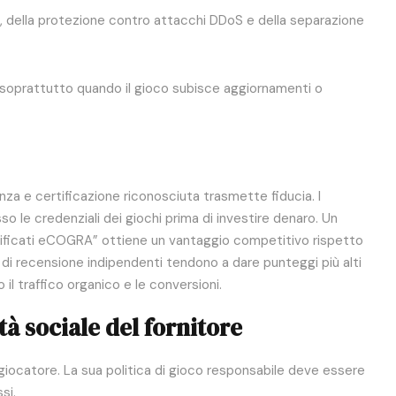
ati, della protezione contro attacchi DDoS e della separazione
, soprattutto quando il gioco subisce aggiornamenti o
a e certificazione riconosciuta trasmette fiducia. I
so le credenziali dei giochi prima di investire denaro. Un
rtificati eCOGRA” ottiene un vantaggio competitivo rispetto
me di recensione indipendenti tendono a dare punteggi più alti
il traffico organico e le conversioni.
tà sociale del fornitore
l giocatore. La sua politica di gioco responsabile deve essere
si.