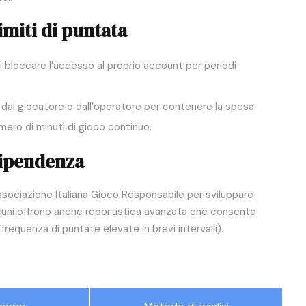
imiti di puntata
 bloccare l’accesso al proprio account per periodi
li dal giocatore o dall’operatore per contenere la spesa.
mero di minuti di gioco continuo.
 dipendenza
sociazione Italiana Gioco Responsabile per sviluppare
lcuni offrono anche reportistica avanzata che consente
 frequenza di puntate elevate in brevi intervalli).