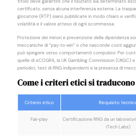
titolo deve garantire che il risultato sia determinato e
certificato, senza alcuna interferenza esterna. La traspar
giocatore (RTP) siano pubblicate in modo chiaro e verific
volatilità e il valore atteso di ogni scommessa.
Protezione dei minori e prevenzione della dipendenza so
meccaniche di “pay‑to‑win” o che nasconde costi aggiuntiv
può spingere verso comportamenti compulsivi. Per contras
quelle di eCOGRA, la UK Gambling Commission (UKGC) e 
periodici, test di RNG indipendenti e la presenza di mecc
Come i criteri etici si traducono 
Criterio etico
Requisito tecnic
Fair‑play
Certificazione RNG da un laborator
iTech Labs)