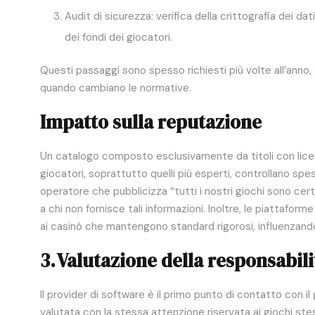
Audit di sicurezza: verifica della crittografia dei d
dei fondi dei giocatori.
Questi passaggi sono spesso richiesti più volte all’anno
quando cambiano le normative.
Impatto sulla reputazione
Un catalogo composto esclusivamente da titoli con licenz
giocatori, soprattutto quelli più esperti, controllano spes
operatore che pubblicizza “tutti i nostri giochi sono ce
a chi non fornisce tali informazioni. Inoltre, le piattafor
ai casinò che mantengono standard rigorosi, influenzando 
3. Valutazione della responsabili
Il provider di software è il primo punto di contatto con i
valutata con la stessa attenzione riservata ai giochi stes