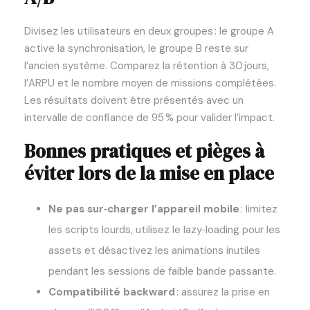
Divisez les utilisateurs en deux groupes : le groupe A
active la synchronisation, le groupe B reste sur
l’ancien système. Comparez la rétention à 30 jours,
l’ARPU et le nombre moyen de missions complétées.
Les résultats doivent être présentés avec un
intervalle de confiance de 95 % pour valider l’impact.
Bonnes pratiques et pièges à
éviter lors de la mise en place
Ne pas sur‑charger l’appareil mobile
: limitez
les scripts lourds, utilisez le lazy‑loading pour les
assets et désactivez les animations inutiles
pendant les sessions de faible bande passante.
Compatibilité backward
: assurez la prise en