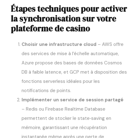
Étapes techniques pour activer
la synchronisation sur votre
plateforme de casino
Choisir une infrastructure cloud
– AWS offre
des services de mise à l’échelle automatique,
Azure propose des bases de données Cosmos
DB à faible latence, et GCP met à disposition des
fonctions serverless idéales pour les
notifications de points.
Implémenter un service de session partagé
– Redis ou Firebase Realtime Database
permettent de stocker le state‑saving en
mémoire, garantissant une récupération
instantanée même après une perte de