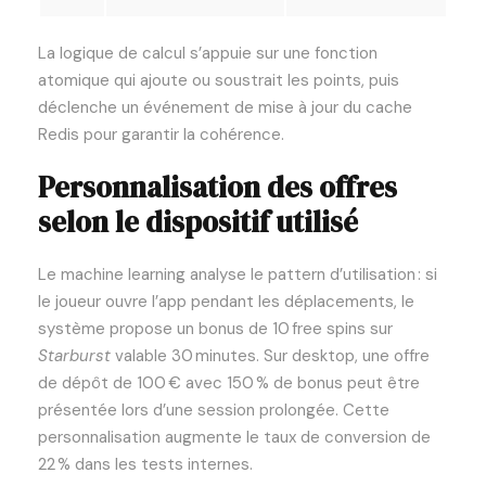
La logique de calcul s’appuie sur une fonction
atomique qui ajoute ou soustrait les points, puis
déclenche un événement de mise à jour du cache
Redis pour garantir la cohérence.
Personnalisation des offres
selon le dispositif utilisé
Le machine learning analyse le pattern d’utilisation : si
le joueur ouvre l’app pendant les déplacements, le
système propose un bonus de 10 free spins sur
Starburst
valable 30 minutes. Sur desktop, une offre
de dépôt de 100 € avec 150 % de bonus peut être
présentée lors d’une session prolongée. Cette
personnalisation augmente le taux de conversion de
22 % dans les tests internes.