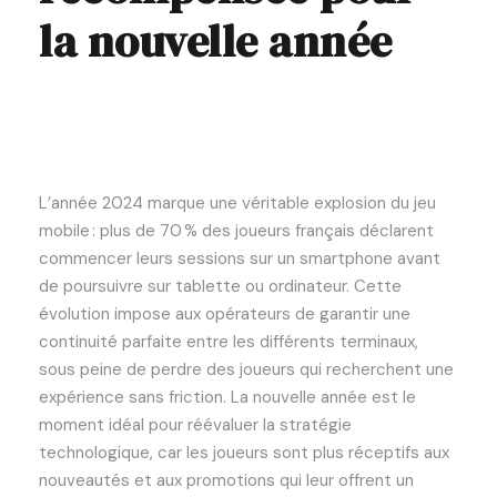
la nouvelle année
L’année 2024 marque une véritable explosion du jeu
mobile : plus de 70 % des joueurs français déclarent
commencer leurs sessions sur un smartphone avant
de poursuivre sur tablette ou ordinateur. Cette
évolution impose aux opérateurs de garantir une
continuité parfaite entre les différents terminaux,
sous peine de perdre des joueurs qui recherchent une
expérience sans friction. La nouvelle année est le
moment idéal pour réévaluer la stratégie
technologique, car les joueurs sont plus réceptifs aux
nouveautés et aux promotions qui leur offrent un