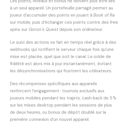
Les points, niveaux et bonus ne doivent plus être liés
à un seul appareil. Un portefeuille partagé permet au
joueur d’accumuler des points en jouant à
Book of Ra
sur mobile, puis d’échanger ces points contre des free
spins sur
Gonzo’s Quest
depuis son ordinateur.
Le suivi des actions se fait en temps réel grâce à des
webhooks qui notifient le serveur chaque fois qu’une
mise est placée, quel que soit le canal. Le solde de
fidélité est alors mis à jour instantanément, évitant
les désynchronisations qui frustrent les utilisateurs.
Des récompenses spécifiques aux appareils
renforcent l’engagement : tournois exclusifs aux
joueurs mobiles pendant les trajets, cash‑back de 5 %
sur les mises desktop pendant les sessions de plus
de deux heures, ou bonus de dépôt doublé sur la
première connexion d’un nouvel appareil.