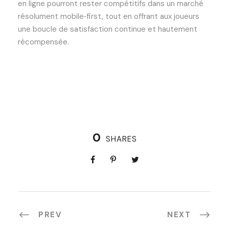
en ligne pourront rester compétitifs dans un marché
résolument mobile‑first, tout en offrant aux joueurs
une boucle de satisfaction continue et hautement
récompensée.
0
SHARES
PREV
NEXT