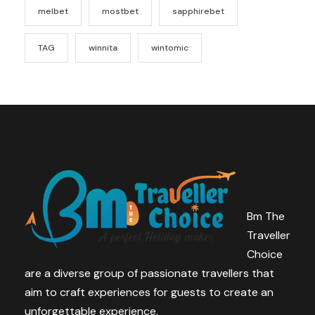
melbet
mostbet
sapphirebet
TAG
winnita
wintomic
Bm The
Traveller
Choice
are a diverse group of passionate travellers that
aim to craft experiences for guests to create an
unforgettable experience.