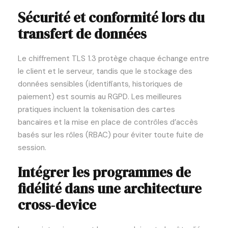
Sécurité et conformité lors du
transfert de données
Le chiffrement TLS 1.3 protège chaque échange entre
le client et le serveur, tandis que le stockage des
données sensibles (identifiants, historiques de
paiement) est soumis au RGPD. Les meilleures
pratiques incluent la tokenisation des cartes
bancaires et la mise en place de contrôles d’accès
basés sur les rôles (RBAC) pour éviter toute fuite de
session.
Intégrer les programmes de
fidélité dans une architecture
cross‑device