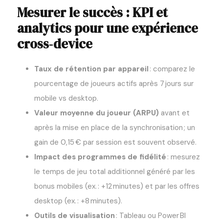
Mesurer le succès : KPI et
analytics pour une expérience
cross‑device
Taux de rétention par appareil
: comparez le
pourcentage de joueurs actifs après 7 jours sur
mobile vs desktop.
Valeur moyenne du joueur (ARPU)
avant et
après la mise en place de la synchronisation ; un
gain de 0,15 € par session est souvent observé.
Impact des programmes de fidélité
: mesurez
le temps de jeu total additionnel généré par les
bonus mobiles (ex. : +12 minutes) et par les offres
desktop (ex. : +8 minutes).
Outils de visualisation
: Tableau ou Power BI