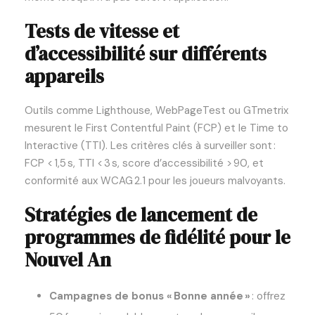
Tests de vitesse et
d’accessibilité sur différents
appareils
Outils comme Lighthouse, WebPageTest ou GTmetrix
mesurent le First Contentful Paint (FCP) et le Time to
Interactive (TTI). Les critères clés à surveiller sont :
FCP < 1,5 s, TTI < 3 s, score d’accessibilité > 90, et
conformité aux WCAG 2.1 pour les joueurs malvoyants.
Stratégies de lancement de
programmes de fidélité pour le
Nouvel An
Campagnes de bonus « Bonne année »
: offrez