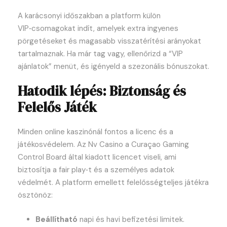
A karácsonyi időszakban a platform külön
VIP‑csomagokat indít, amelyek extra ingyenes
pörgetéseket és magasabb visszatérítési arányokat
tartalmaznak. Ha már tag vagy, ellenőrizd a “VIP
ajánlatok” menüt, és igényeld a szezonális bónuszokat.
Hatodik lépés: Biztonság és
Felelős Játék
Minden online kaszinónál fontos a licenc és a
játékosvédelem. Az Nv Casino a Curaçao Gaming
Control Board által kiadott licencet viseli, ami
biztosítja a fair play‑t és a személyes adatok
védelmét. A platform emellett felelősségteljes játékra
ösztönöz:
Beállítható
napi és havi befizetési limitek.