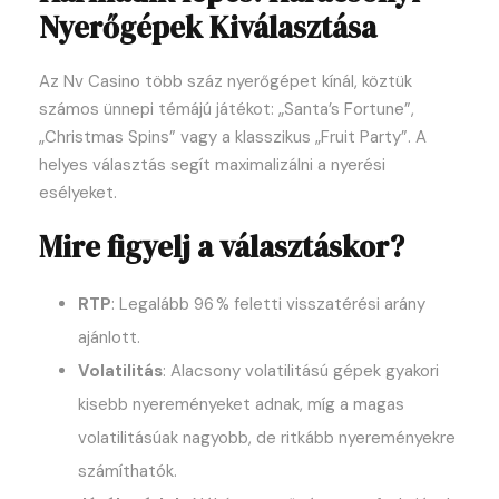
Nyerőgépek Kiválasztása
Az Nv Casino több száz nyerőgépet kínál, köztük
számos ünnepi témájú játékot: „Santa’s Fortune”,
„Christmas Spins” vagy a klasszikus „Fruit Party”. A
helyes választás segít maximalizálni a nyerési
esélyeket.
Mire figyelj a választáskor?
RTP
: Legalább 96 % feletti visszatérési arány
ajánlott.
Volatilitás
: Alacsony volatilitású gépek gyakori
kisebb nyereményeket adnak, míg a magas
volatilitásúak nagyobb, de ritkább nyereményekre
számíthatók.