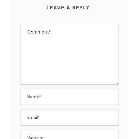
LEAVE A REPLY