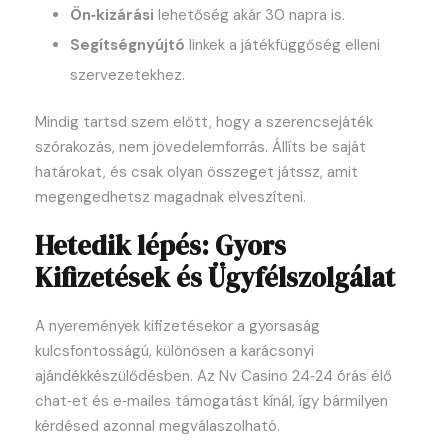
Ön‑kizárási
lehetőség akár 30 napra is.
Segítségnyújtó
linkek a játékfüggőség elleni
szervezetekhez.
Mindig tartsd szem előtt, hogy a szerencsejáték
szórakozás, nem jövedelemforrás. Állíts be saját
határokat, és csak olyan összeget játssz, amit
megengedhetsz magadnak elveszíteni.
Hetedik lépés: Gyors
Kifizetések és Ügyfélszolgálat
A nyeremények kifizetésekor a gyorsaság
kulcsfontosságú, különösen a karácsonyi
ajándékkészülődésben. Az Nv Casino 24‑24 órás élő
chat‑et és e‑mailes támogatást kínál, így bármilyen
kérdésed azonnal megválaszolható.