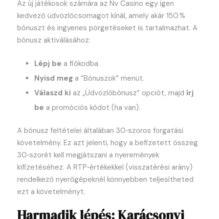
Az új játékosok számára az Nv Casino egy igen
kedvező üdvözlőcsomagot kínál, amely akár 150 %
bónuszt és ingyenes pörgetéseket is tartalmazhat. A
bónusz aktiválásához:
Lépj be
a fiókodba.
Nyisd meg
a “Bónuszok” menüt.
Válaszd ki
az „Üdvözlőbónusz” opciót, majd
írj
be
a promóciós kódot (ha van).
A bónusz feltételei általában 30‑szoros forgatási
követelmény. Ez azt jelenti, hogy a befizetett összeg
30‑szorét kell megjátszani a nyeremények
kifizetéséhez. A RTP‑értékekkel (visszatérési arány)
rendelkező nyerőgépeknél könnyebben teljesítheted
ezt a követelményt.
Harmadik lépés: Karácsonyi