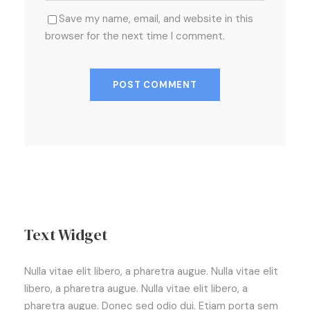
Save my name, email, and website in this
browser for the next time I comment.
Text Widget
Nulla vitae elit libero, a pharetra augue. Nulla vitae elit
libero, a pharetra augue. Nulla vitae elit libero, a
pharetra augue. Donec sed odio dui. Etiam porta sem