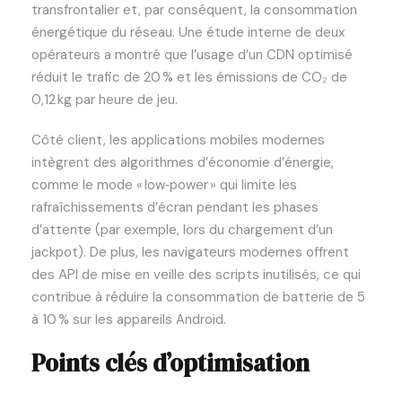
transfrontalier et, par conséquent, la consommation
énergétique du réseau. Une étude interne de deux
opérateurs a montré que l’usage d’un CDN optimisé
réduit le trafic de 20 % et les émissions de CO₂ de
0,12 kg par heure de jeu.
Côté client, les applications mobiles modernes
intègrent des algorithmes d’économie d’énergie,
comme le mode « low‑power » qui limite les
rafraîchissements d’écran pendant les phases
d’attente (par exemple, lors du chargement d’un
jackpot). De plus, les navigateurs modernes offrent
des API de mise en veille des scripts inutilisés, ce qui
contribue à réduire la consommation de batterie de 5
à 10 % sur les appareils Android.
Points clés d’optimisation