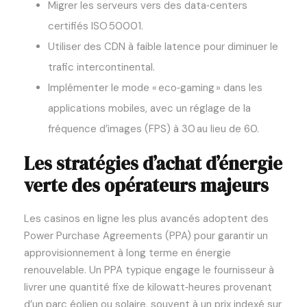
Migrer les serveurs vers des data‑centers
certifiés ISO 50001.
Utiliser des CDN à faible latence pour diminuer le
trafic intercontinental.
Implémenter le mode « eco‑gaming » dans les
applications mobiles, avec un réglage de la
fréquence d’images (FPS) à 30 au lieu de 60.
Les stratégies d’achat d’énergie
verte des opérateurs majeurs
Les casinos en ligne les plus avancés adoptent des
Power Purchase Agreements (PPA) pour garantir un
approvisionnement à long terme en énergie
renouvelable. Un PPA typique engage le fournisseur à
livrer une quantité fixe de kilowatt‑heures provenant
d’un parc éolien ou solaire, souvent à un prix indexé sur