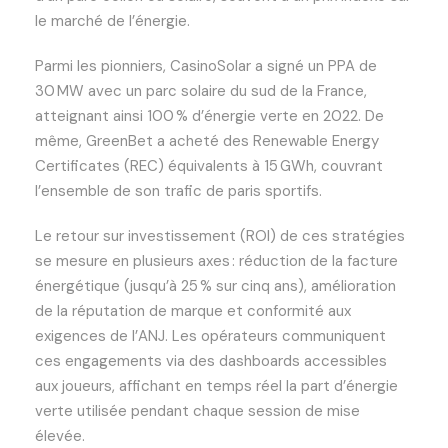
le marché de l’énergie.
Parmi les pionniers, CasinoSolar a signé un PPA de
30 MW avec un parc solaire du sud de la France,
atteignant ainsi 100 % d’énergie verte en 2022. De
même, GreenBet a acheté des Renewable Energy
Certificates (REC) équivalents à 15 GWh, couvrant
l’ensemble de son trafic de paris sportifs.
Le retour sur investissement (ROI) de ces stratégies
se mesure en plusieurs axes : réduction de la facture
énergétique (jusqu’à 25 % sur cinq ans), amélioration
de la réputation de marque et conformité aux
exigences de l’ANJ. Les opérateurs communiquent
ces engagements via des dashboards accessibles
aux joueurs, affichant en temps réel la part d’énergie
verte utilisée pendant chaque session de mise
élevée.