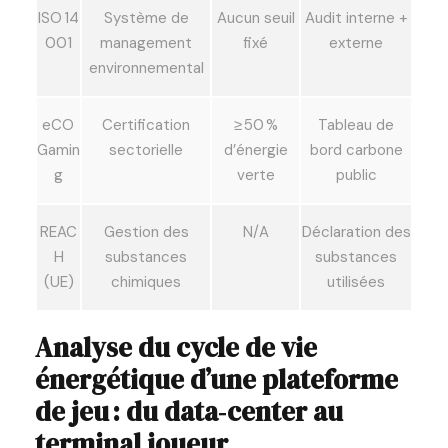
ISO 14
Système de
Aucun seuil
Audit interne +
001
management
fixé
externe
environnemental
eCO
Certification
≥ 50 %
Tableau de
Gamin
sectorielle
d’énergie
bord carbone
g
verte
public
REAC
Gestion des
N/A
Déclaration des
H
substances
substances
(UE)
chimiques
utilisées
Analyse du cycle de vie
énergétique d’une plateforme
de jeu : du data‑center au
terminal joueur