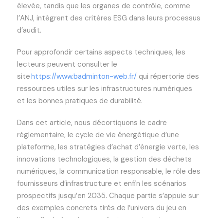
élevée, tandis que les organes de contrôle, comme
l’ANJ, intègrent des critères ESG dans leurs processus
d’audit.
Pour approfondir certains aspects techniques, les
lecteurs peuvent consulter le
site
https://www.badminton-web.fr/
qui répertorie des
ressources utiles sur les infrastructures numériques
et les bonnes pratiques de durabilité.
Dans cet article, nous décortiquons le cadre
réglementaire, le cycle de vie énergétique d’une
plateforme, les stratégies d’achat d’énergie verte, les
innovations technologiques, la gestion des déchets
numériques, la communication responsable, le rôle des
fournisseurs d’infrastructure et enfin les scénarios
prospectifs jusqu’en 2035. Chaque partie s’appuie sur
des exemples concrets tirés de l’univers du jeu en