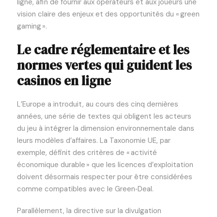
ligne, afin de fournir aux opérateurs et aux joueurs une
vision claire des enjeux et des opportunités du « green
gaming ».
Le cadre réglementaire et les
normes vertes qui guident les
casinos en ligne
L’Europe a introduit, au cours des cinq dernières
années, une série de textes qui obligent les acteurs
du jeu à intégrer la dimension environnementale dans
leurs modèles d’affaires. La Taxonomie UE, par
exemple, définit des critères de « activité
économique durable » que les licences d’exploitation
doivent désormais respecter pour être considérées
comme compatibles avec le Green‑Deal.
Parallèlement, la directive sur la divulgation