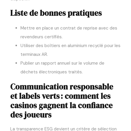
Liste de bonnes pratiques
Mettre en place un contrat de reprise avec des
revendeurs certifiés.
Utiliser des boîtiers en aluminium recyclé pour les
terminaux AR.
Publier un rapport annuel sur le volume de
déchets électroniques traités.
Communication responsable
et labels verts : comment les
casinos gagnent la confiance
des joueurs
La transparence ESG devient un critère de sélection