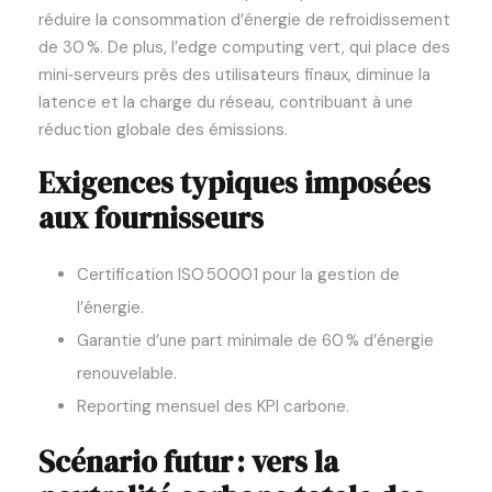
réduire la consommation d’énergie de refroidissement
de 30 %. De plus, l’edge computing vert, qui place des
mini‑serveurs près des utilisateurs finaux, diminue la
latence et la charge du réseau, contribuant à une
réduction globale des émissions.
Exigences typiques imposées
aux fournisseurs
Certification ISO 50001 pour la gestion de
l’énergie.
Garantie d’une part minimale de 60 % d’énergie
renouvelable.
Reporting mensuel des KPI carbone.
Scénario futur : vers la