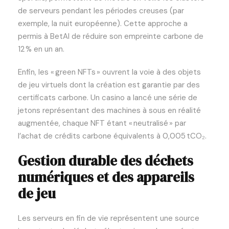
de serveurs pendant les périodes creuses (par
exemple, la nuit européenne). Cette approche a
permis à BetAI de réduire son empreinte carbone de
12 % en un an.
Enfin, les « green NFTs » ouvrent la voie à des objets
de jeu virtuels dont la création est garantie par des
certificats carbone. Un casino a lancé une série de
jetons représentant des machines à sous en réalité
augmentée, chaque NFT étant « neutralisé » par
l’achat de crédits carbone équivalents à 0,005 tCO₂.
Gestion durable des déchets
numériques et des appareils
de jeu
Les serveurs en fin de vie représentent une source