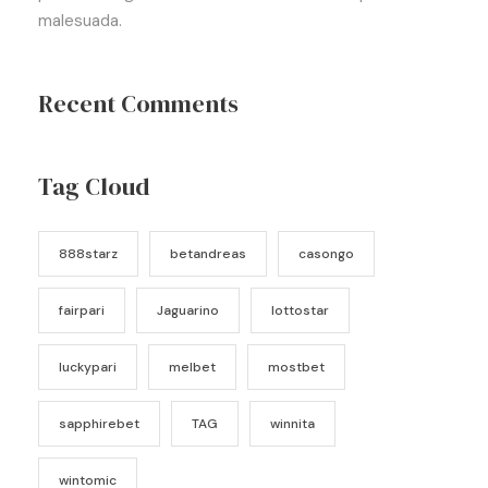
malesuada.
Recent Comments
Tag Cloud
888starz
betandreas
casongo
fairpari
Jaguarino
lottostar
luckypari
melbet
mostbet
sapphirebet
TAG
winnita
wintomic