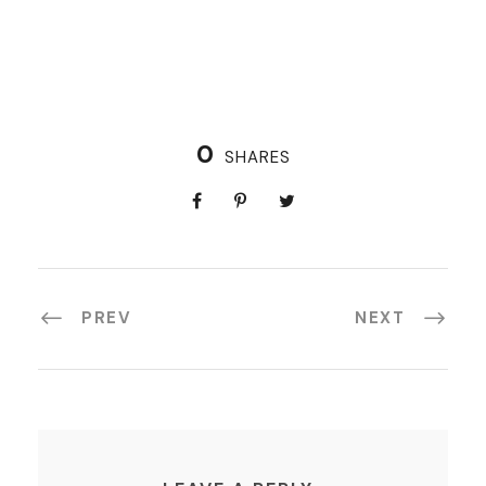
0
SHARES
PREV
NEXT