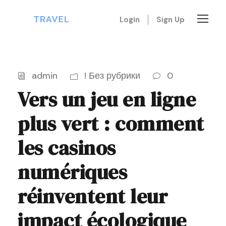
Login
Sign Up
admin
! Без рубрики
0
Vers un jeu en ligne
plus vert : comment
les casinos
numériques
réinventent leur
impact écologique