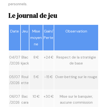
personnels.
Le journal de jeu
Date
Jeu
Mise
Gain/
Observation
moyen
Perte
ne
04/07
Blac
8 €
+24 €
Respect de la stratégie
/2026
kjack
de base
05/07
Roul
5 €
-15 €
Over‑betting sur le rouge
/2026
ette
06/07
Bac
10 €
+30 €
Mise sur le banquier,
/2026
cara
aucune commission