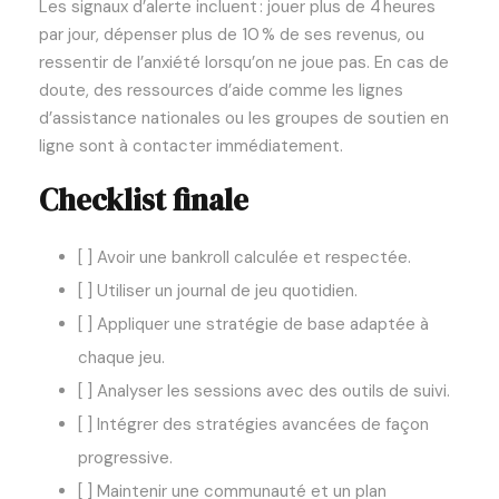
Les signaux d’alerte incluent : jouer plus de 4 heures
par jour, dépenser plus de 10 % de ses revenus, ou
ressentir de l’anxiété lorsqu’on ne joue pas. En cas de
doute, des ressources d’aide comme les lignes
d’assistance nationales ou les groupes de soutien en
ligne sont à contacter immédiatement.
Checklist finale
[ ] Avoir une bankroll calculée et respectée.
[ ] Utiliser un journal de jeu quotidien.
[ ] Appliquer une stratégie de base adaptée à
chaque jeu.
[ ] Analyser les sessions avec des outils de suivi.
[ ] Intégrer des stratégies avancées de façon
progressive.
[ ] Maintenir une communauté et un plan