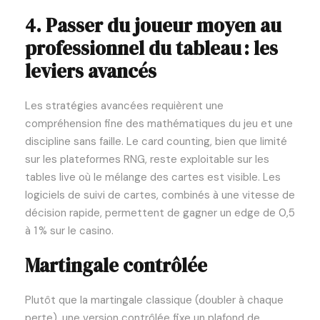
4. Passer du joueur moyen au
professionnel du tableau : les
leviers avancés
Les stratégies avancées requièrent une
compréhension fine des mathématiques du jeu et une
discipline sans faille. Le card counting, bien que limité
sur les plateformes RNG, reste exploitable sur les
tables live où le mélange des cartes est visible. Les
logiciels de suivi de cartes, combinés à une vitesse de
décision rapide, permettent de gagner un edge de 0,5
à 1 % sur le casino.
Martingale contrôlée
Plutôt que la martingale classique (doubler à chaque
perte), une version contrôlée fixe un plafond de