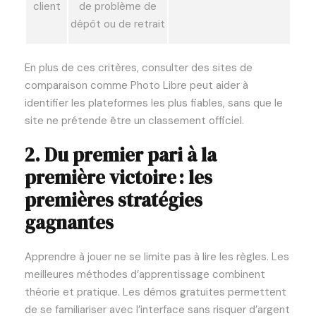
client
de problème de
dépôt ou de retrait
En plus de ces critères, consulter des sites de
comparaison comme Photo Libre peut aider à
identifier les plateformes les plus fiables, sans que le
site ne prétende être un classement officiel.
2. Du premier pari à la
première victoire : les
premières stratégies
gagnantes
Apprendre à jouer ne se limite pas à lire les règles. Les
meilleures méthodes d’apprentissage combinent
théorie et pratique. Les démos gratuites permettent
de se familiariser avec l’interface sans risquer d’argent