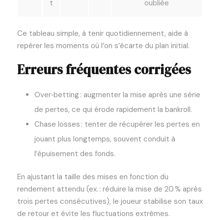
t
oubliée
Ce tableau simple, à tenir quotidiennement, aide à
repérer les moments où l’on s’écarte du plan initial.
Erreurs fréquentes corrigées
Over‑betting : augmenter la mise après une série
de pertes, ce qui érode rapidement la bankroll.
Chase losses : tenter de récupérer les pertes en
jouant plus longtemps, souvent conduit à
l’épuisement des fonds.
En ajustant la taille des mises en fonction du
rendement attendu (ex. : réduire la mise de 20 % après
trois pertes consécutives), le joueur stabilise son taux
de retour et évite les fluctuations extrêmes.