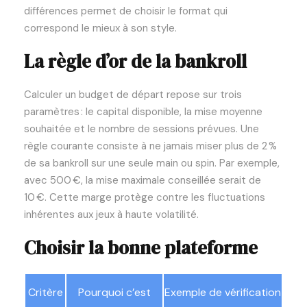
différences permet de choisir le format qui
correspond le mieux à son style.
La règle d’or de la bankroll
Calculer un budget de départ repose sur trois
paramètres : le capital disponible, la mise moyenne
souhaitée et le nombre de sessions prévues. Une
règle courante consiste à ne jamais miser plus de 2 %
de sa bankroll sur une seule main ou spin. Par exemple,
avec 500 €, la mise maximale conseillée serait de
10 €. Cette marge protège contre les fluctuations
inhérentes aux jeux à haute volatilité.
Choisir la bonne plateforme
Critère
Pourquoi c’est
Exemple de vérification