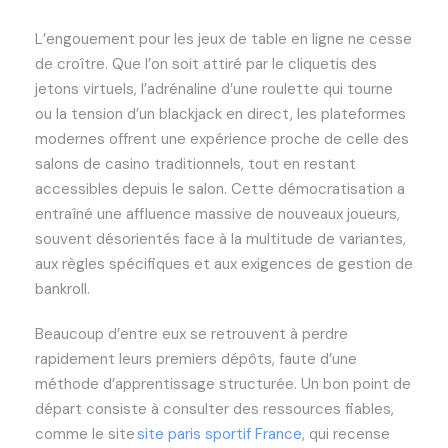
L’engouement pour les jeux de table en ligne ne cesse
de croître. Que l’on soit attiré par le cliquetis des
jetons virtuels, l’adrénaline d’une roulette qui tourne
ou la tension d’un blackjack en direct, les plateformes
modernes offrent une expérience proche de celle des
salons de casino traditionnels, tout en restant
accessibles depuis le salon. Cette démocratisation a
entraîné une affluence massive de nouveaux joueurs,
souvent désorientés face à la multitude de variantes,
aux règles spécifiques et aux exigences de gestion de
bankroll.
Beaucoup d’entre eux se retrouvent à perdre
rapidement leurs premiers dépôts, faute d’une
méthode d’apprentissage structurée. Un bon point de
départ consiste à consulter des ressources fiables,
comme le site
site paris sportif France
, qui recense