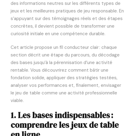
des informations neutres sur les différents types de
jeux et les meilleures pratiques de jeu responsable. En
s’appuyant sur des témoignages réels et des étapes
concrètes, il devient possible de transformer une
curiosité initiale en une compétence durable.
Cet article propose un fil conducteur clair : chaque
section décrit une étape du parcours, du décodage
des bases jusqu’à la pérennisation d’une activité
rentable. Vous découvrirez comment bâtir une
fondation solide, appliquer des stratégies testées,
analyser vos performances et, finalement, envisager
le jeu de table comme une activité professionnelle
viable.
1. Les bases indispensables :
comprendre les jeux de table
en ligne