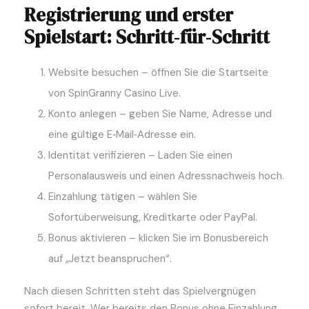
Registrierung und erster
Spielstart: Schritt‑für‑Schritt
Website besuchen – öffnen Sie die Startseite
von SpinGranny Casino Live.
Konto anlegen – geben Sie Name, Adresse und
eine gültige E‑Mail‑Adresse ein.
Identität verifizieren – Laden Sie einen
Personalausweis und einen Adressnachweis hoch.
Einzahlung tätigen – wählen Sie
Sofortüberweisung, Kreditkarte oder PayPal.
Bonus aktivieren – klicken Sie im Bonusbereich
auf „Jetzt beanspruchen“.
Nach diesen Schritten steht das Spielvergnügen
sofort bereit. Wer bereits den Bonus ohne Einzahlung