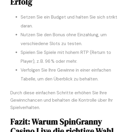
Erfolg
Setzen Sie ein Budget und halten Sie sich strikt
daran.
Nutzen Sie den Bonus ohne Einzahlung, um
verschiedene Slots zu testen.
Spielen Sie Spiele mit hohem RTP (Return to
Player), z. B. 96 % oder mehr.
Verfolgen Sie Ihre Gewinne in einer einfachen
Tabelle, um den Überblick zu behalten.
Durch diese einfachen Schritte erhöhen Sie Ihre
Gewinnchancen und behalten die Kontrolle über Ihr
Spielverhalten.
Fazit: Warum SpinGranny
Casino Live die richtige Wahl