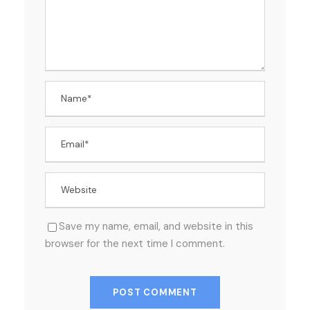
Save my name, email, and website in this
browser for the next time I comment.