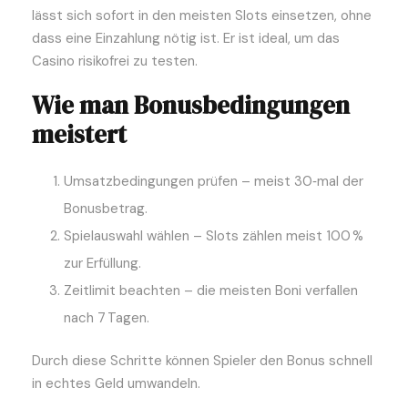
lässt sich sofort in den meisten Slots einsetzen, ohne
dass eine Einzahlung nötig ist. Er ist ideal, um das
Casino risikofrei zu testen.
Wie man Bonusbedingungen
meistert
Umsatzbedingungen prüfen – meist 30‑mal der
Bonusbetrag.
Spielauswahl wählen – Slots zählen meist 100 %
zur Erfüllung.
Zeitlimit beachten – die meisten Boni verfallen
nach 7 Tagen.
Durch diese Schritte können Spieler den Bonus schnell
in echtes Geld umwandeln.