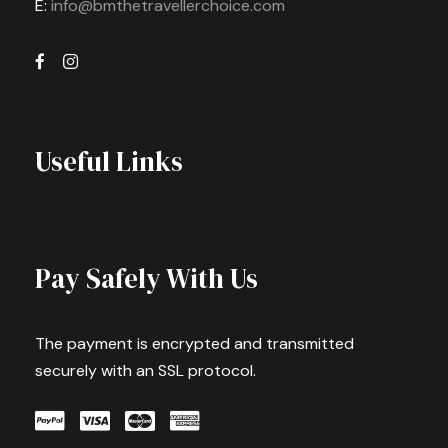
E:
info@bmthetravellerchoice.com
Useful Links
Pay Safely With Us
The payment is encrypted and transmitted
securely with an SSL protocol.