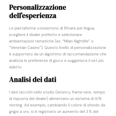
Personalizzazione
dell’esperienza
Le piattaforme consentono di filtrare per lingua,
scegliere il dealer preferito e selezionare
ambientazioni tematiche (es. “Milan Nightlife” o
“Venetian Casino”). Questo livello di personalizzazione
è supportato da un algoritmo di raccomandazione che
analizza le preferenze di gioco e suggerisce il set più
adatto.
Analisi dei dati
I dati raccolti nello studio (latency, frame‑rate, tempo
di risposta del dealer) alimentano un sistema di A/B
testing. Ad esempio, cambiando il colore di sfondo da
grigio a oro, si è registrato un aumento del 3 % del