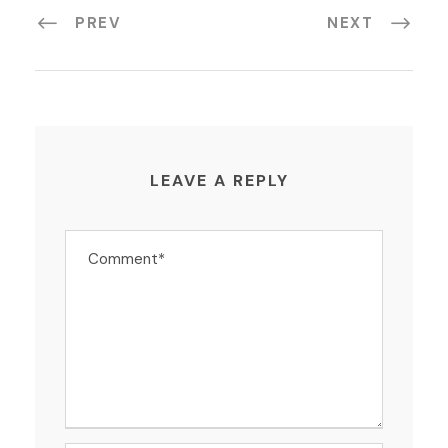
PREV
NEXT
LEAVE A REPLY