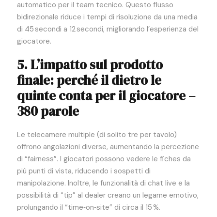
automatico per il team tecnico. Questo flusso
bidirezionale riduce i tempi di risoluzione da una media
di 45 secondi a 12 secondi, migliorando l’esperienza del
giocatore.
5. L’impatto sul prodotto
finale: perché il dietro le
quinte conta per il giocatore –
380 parole
Le telecamere multiple (di solito tre per tavolo)
offrono angolazioni diverse, aumentando la percezione
di “fairness”. I giocatori possono vedere le fiches da
più punti di vista, riducendo i sospetti di
manipolazione. Inoltre, le funzionalità di chat live e la
possibilità di “tip” al dealer creano un legame emotivo,
prolungando il “time‑on‑site” di circa il 15 %.