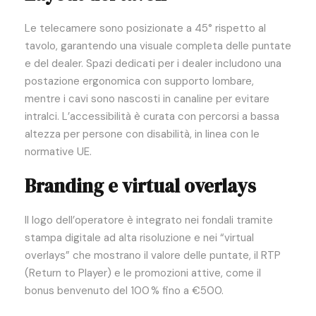
Le telecamere sono posizionate a 45° rispetto al
tavolo, garantendo una visuale completa delle puntate
e del dealer. Spazi dedicati per i dealer includono una
postazione ergonomica con supporto lombare,
mentre i cavi sono nascosti in canaline per evitare
intralci. L’accessibilità è curata con percorsi a bassa
altezza per persone con disabilità, in linea con le
normative UE.
Branding e virtual overlays
Il logo dell’operatore è integrato nei fondali tramite
stampa digitale ad alta risoluzione e nei “virtual
overlays” che mostrano il valore delle puntate, il RTP
(Return to Player) e le promozioni attive, come il
bonus benvenuto del 100 % fino a €500.