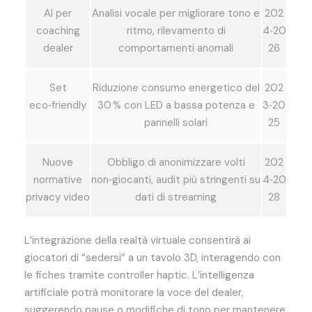
AI per
Analisi vocale per migliorare tono e
202
coaching
ritmo, rilevamento di
4‑20
dealer
comportamenti anomali
26
Set
Riduzione consumo energetico del
202
eco‑friendly
30 % con LED a bassa potenza e
3‑20
pannelli solari
25
Nuove
Obbligo di anonimizzare volti
202
normative
non‑giocanti, audit più stringenti su
4‑20
privacy video
dati di streaming
28
L’integrazione della realtà virtuale consentirà ai
giocatori di “sedersi” a un tavolo 3D, interagendo con
le fiches tramite controller haptic. L’intelligenza
artificiale potrà monitorare la voce del dealer,
suggerendo pause o modifiche di tono per mantenere