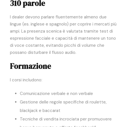
310 parole
I dealer devono parlare fluentemente almeno due
lingue (es. inglese e spagnolo) per coprire i mercati più
ampi. La presenza scenica è valutata tramite test di
espressione facciale e capacità di mantenere un tono
di voce costante, evitando picchi di volume che
possano disturbare il flusso audio.
Formazione
I corsi includono:
Comunicazione verbale e non verbale
Gestione delle regole specifiche di roulette,
blackjack e baccarat
Tecniche di vendita incrociata per promuovere