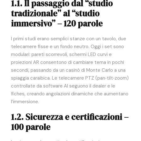
1.1. Il passaggio dal “studio
tradizionale” al “studio
immersivo” – 120 parole
I primi studi erano semplici stanze con un tavolo, due
telecamere fisse e un fondo neutro. Oggi i set sono
modulari: pareti scorrevoli, schermi LED curvi e
proiezioni AR consentono di cambiare tema in pochi
secondi, passando da un casinò di Monte Carlo a una
spiaggia caraibica. Le telecamere PTZ (pan‑tilt‑zoom)
controllate da software AI seguono il dealer e le
fiches, creando angolazioni dinamiche che aumentano
l’immersione.
1.2. Sicurezza e certificazioni –
100 parole