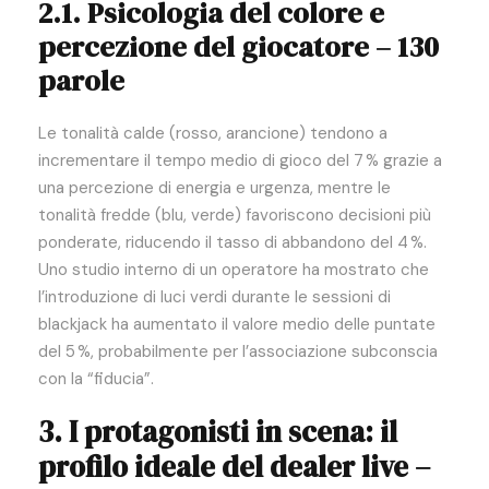
2.1. Psicologia del colore e
percezione del giocatore – 130
parole
Le tonalità calde (rosso, arancione) tendono a
incrementare il tempo medio di gioco del 7 % grazie a
una percezione di energia e urgenza, mentre le
tonalità fredde (blu, verde) favoriscono decisioni più
ponderate, riducendo il tasso di abbandono del 4 %.
Uno studio interno di un operatore ha mostrato che
l’introduzione di luci verdi durante le sessioni di
blackjack ha aumentato il valore medio delle puntate
del 5 %, probabilmente per l’associazione subconscia
con la “fiducia”.
3. I protagonisti in scena: il
profilo ideale del dealer live –