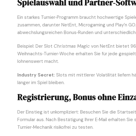
Spielauswahl und Partner‑Soft
Ein starkes Turnier‑Programm braucht hochwertige Spiel
zusammen, darunter NetEnt, Microgaming und Play’n GO. D
abwechslungsreichen Bonus‑Runden und unterschiedlichen
Beispiel: Der Slot
Christmas Magic
von NetEnt bietet 96
Weihnachts‑Turnier‑Woche erhalten Sie für jede gespiel
lohnenswert macht.
Industry Secret:
Slots mit mittlerer Volatilität liefern 
länger im Spiel bleiben.
Registrierung, Bonus ohne Ei
Der Einstieg ist unkompliziert: Besuchen Sie die Startseit
Formular aus. Nach Bestätigung Ihrer E‑Mail erhalten Sie
Turnier‑Mechanik risikofrei zu testen.