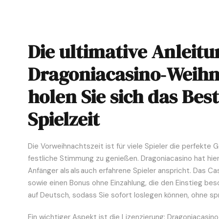
Die ultimative Anleitu
Dragoniacasino‑Weihn
holen Sie sich das Bes
Spielzeit
Die Vorweihnachtszeit ist für viele Spieler die perfekte 
festliche Stimmung zu genießen. Dragoniacasino hat hier
Anfänger als als auch erfahrene Spieler anspricht. Das
sowie einen Bonus ohne Einzahlung, die den Einstieg bes
auf Deutsch, sodass Sie sofort loslegen können, ohne sp
Ein wichtiger Aspekt ist die Lizenzierung: Dragoniacasin