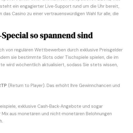
steht ein engagierter Live‑Support rund um die Uhr bereit,
n das Casino zu einer vertrauenswürdigen Wahl für alle, die
Special so spannend sind
ich von regulären Wettbewerben durch exklusive Preisgelder
ndem sie bestimmte Slots oder Tischspiele spielen, die im
 wird wöchentlich aktualisiert, sodass Sie stets wissen,
RTP
(Return to Player). Das erhöht Ihre Gewinnchancen und
Freispiele, exklusive Cash‑Back‑Angebote und sogar
r Mix aus monetären und nicht‑monetären Belohnungen
h.