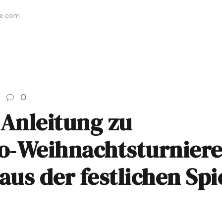
ce.com
0
 Anleitung zu
o‑Weihnachtsturnieren
aus der festlichen Spi