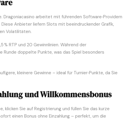
ware
e. Dragoniacasino arbeitet mit führenden Software‑Providern
iese Anbieter liefern Slots mit beeindruckender Grafik,
 Volatilitäten.
,5 % RTP und 20 Gewinnlinien. Während der
te Runde doppelte Punkte, was das Spiel besonders
häufigere, kleinere Gewinne – ideal für Turnier‑Punkte, da Sie
nzahlung und Willkommensbonus
e, klicken Sie auf Registrierung und füllen Sie das kurze
 sofort einen Bonus ohne Einzahlung – perfekt, um die