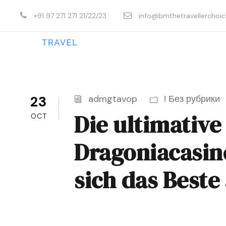
+91 97 271 271 21/22/23
info@bmthetravellerchoi
23
admgtavop
! Без рубрики
Die ultimative
OCT
Dragoniacasin
sich das Beste 