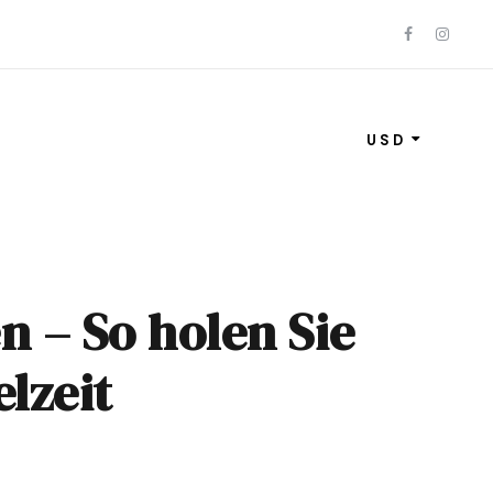
USD
 – So holen Sie
elzeit