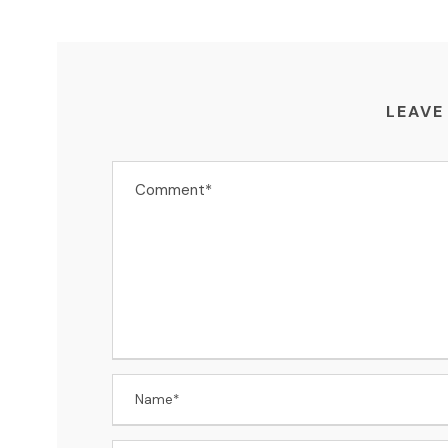
LEAVE